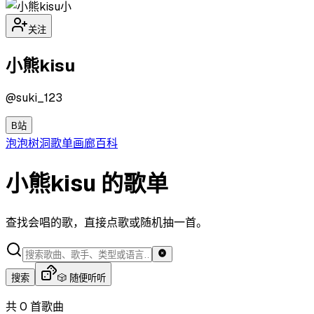
小
关注
小熊kisu
@
suki_123
B站
泡泡
树洞
歌单
画廊
百科
小熊kisu 的歌单
查找会唱的歌，直接点歌或随机抽一首。
搜索
🎲 随便听听
共 0 首歌曲