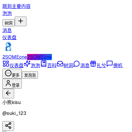
跳到主要内容
泡泡
树洞
消息
仪表盘
2SOMEone
2SOMEone
仪表盘
泡泡
百科
树洞
消息
礼兮
僚机
更多
发泡泡
登录
小熊kisu
@
suki_123