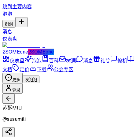
跳到主要内容
泡泡
树洞
消息
仪表盘
2SOMEone
2SOMEone
仪表盘
泡泡
百科
树洞
消息
礼兮
僚机
文档
定价
下载
公会专区
更多
发泡泡
登录
苏酥MILI
@
susumili