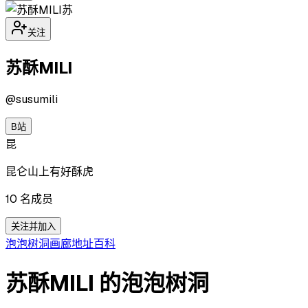
苏
关注
苏酥MILI
@
susumili
B站
昆
昆仑山上有好酥虎
10
名成员
关注并加入
泡泡
树洞
画廊
地址
百科
苏酥MILI 的泡泡树洞