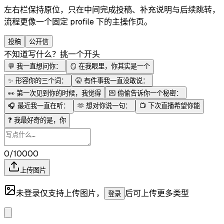
左右栏保持原位，只在中间完成投稿、补充说明与后续跳转，
流程更像一个固定 profile 下的主操作页。
投稿
公开信
不知道写什么？挑一个开头
💬
我一直想问你：
🪞
在我眼里，你其实是一个
✨
形容你的三个词：
🤫
有件事我一直没敢说：
👀
第一次见到你的时候，我觉得
💌
偷偷告诉你一个秘密：
🎧
最近我一直在听：
🫶
想对你说一句：
📺
下次直播希望你能
❓
我最好奇的是，你
0/10000
上传图片
未登录仅支持上传图片，
后可上传更多类型
登录