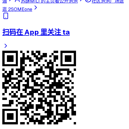
通
苏酥MILI 的主页
看公开泡泡
社区泡泡广场
逛
逛 2SOMEone
扫码在 App 里关注 ta