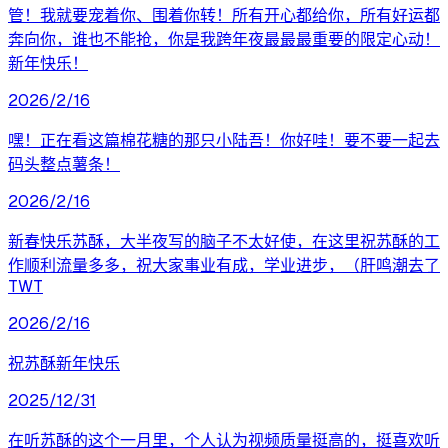
管！我就要宠着你、围着你转！所有开心都给你，所有好运都
奔向你，谁也不能抢，你是我跨年夜最最最重要的限定心动！
新年快乐！
2026/2/16
嘿！正在看这篇棉花糖的那只小陆吾！你好哇！要不要一起去
码头整点薯条！
2026/2/16
新春快乐苏酥，大半夜写的脑子不太好使，在这里祝苏酥的工
作顺利流量多多，祝大家事业有成，学业进步，（肝鸣潮去了
TWT
2026/2/16
祝苏酥新年快乐
2025/12/31
在听苏酥的这个一月里，个人认为视频质量挺高的，挺喜欢听