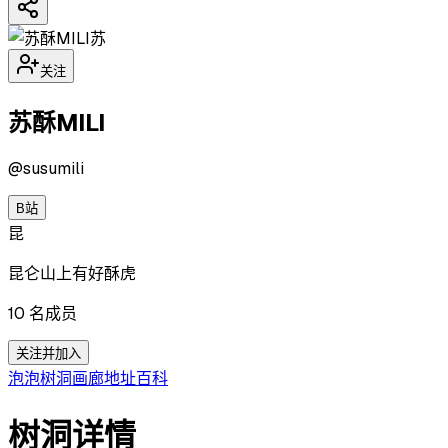
苏
关注
苏酥MILI
@
susumili
B站
昆
昆仑山上有好酥虎
10
名成员
关注并加入
泡泡
树洞
画廊
地址
百科
树洞详情