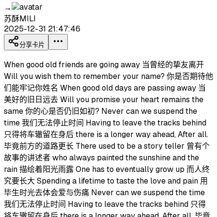
→
苏酥MILI
2025-12-31 21:47:46
分享卡片
When good old friends are going away 当曾经的挚友离开
Will you wish them to remember your name? 你是否期待他
们能牢记你姓名 When good old days are passing away 当
美好的旧日远去 Will you promise your heart remains the
same 你的心是否仍旧如初? Never can we suspend the
time 我们无法停止时间 Having to leave the tracks behind
只得将车辙留在身后 there is a longer way ahead, After all.
毕竟前方的道路更长 There used to be a story teller 曾有个
故事的讲述者 who always painted the sunshine and the
rain 描绘着阳光雨露 One has to eventually grow up 而人终
究要长大 Spending a lifetime to taste the love and pain 用
毕生时光去体会爱与伤痛 Never can we suspend the time
我们无法停止时间 Having to leave the tracks behind 只得
将车辙留在身后 there is a longer way ahead, After all. 毕竟