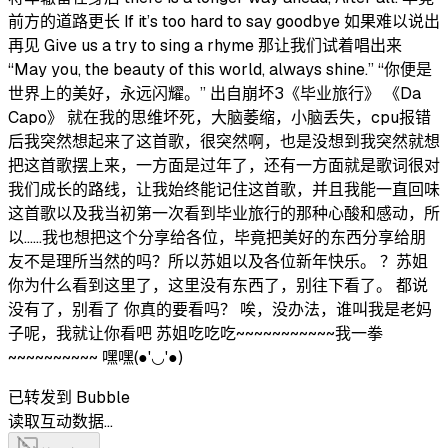
前方的道路更长 If it’s too hard to say goodbye 如果难以说出
再见 Give us a try to sing a rhyme 那让我们试着唱出来
“May you, the beauty of this world, always shine.” “你便是
世界上的美好，永远闪耀。” 出自崩坏3《毕业旅行》 《Da
Capo》 就在我的思维坏死，大脑萎缩，小脑丢失，cpu报错
后我突然想起来了这首歌，很突然啊，也是没想到我突然就想
把这首歌摆上来，一方面是过年了，还有一方面就是歌词很对
我们成长的路线，让我始终能记住这首歌，并且我能一直回味
这首歌以及我当初第一次看到毕业旅行的那种心酸和感动，所
以......我也想把这个分享给各位，毕竟把美好的东西分享给朋
友不是理所当然的吗？所以苏姐以及各位新年快乐。 ？苏姐
你为什么看到这里了，这里没有东西了，别往下看了。 都说
没有了，别看了 你真的要看吗？ 唉，没办法，谁叫我是老妈
子呢，我就让你看吧 苏姐吃吃吃~~~~~~~~~~~我一拳
~~~~~~~~~~ 嘿嘿(●'◡'●)
已转发到 Bubble
读取互动数据…