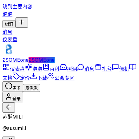
跳到主要内容
泡泡
树洞
消息
仪表盘
2SOMEone
2SOMEone
仪表盘
泡泡
百科
树洞
消息
礼兮
僚机
文档
定价
下载
公会专区
更多
发泡泡
登录
苏酥MILI
@
susumili