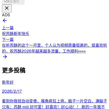
处理中…
ADS
上一篇
祝苏酥新年快乐
下一篇
在听苏酥的这个一月里，个人认为视频质量挺高的，挺喜欢听
的，祝苏酥2026年越来越多流量，工作顺利👀👀
更多投稿
新年好
2026/2/17
看到你我就自动变傻，嘴角疯狂上扬，脑子一片空白，满脑子
只有：苏酥 mili 好可爱！好喜欢！好心动！！ 新的一年我不