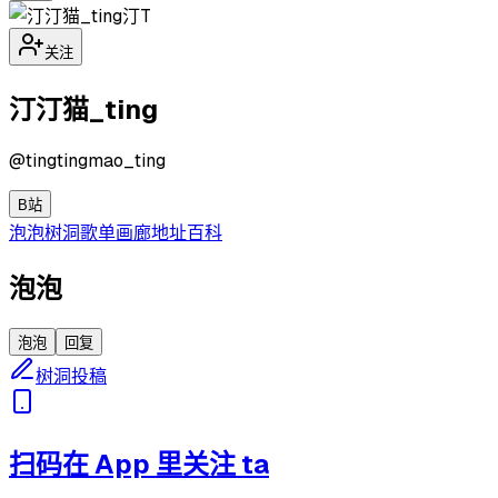
汀T
关注
汀汀猫_ting
@
tingtingmao_ting
B站
泡泡
树洞
歌单
画廊
地址
百科
泡泡
泡泡
回复
树洞投稿
扫码在 App 里关注 ta