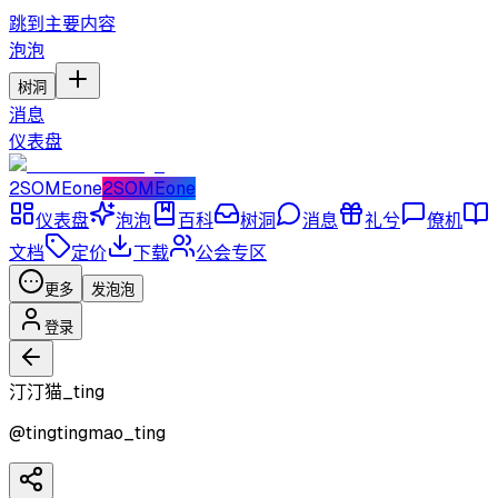
跳到主要内容
泡泡
树洞
消息
仪表盘
2SOMEone
2SOMEone
仪表盘
泡泡
百科
树洞
消息
礼兮
僚机
文档
定价
下载
公会专区
更多
发泡泡
登录
汀汀猫_ting
@
tingtingmao_ting