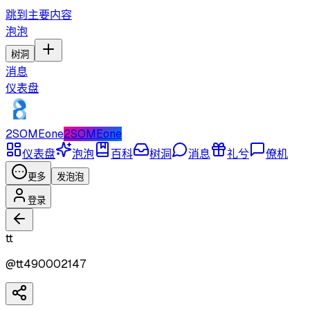
跳到主要内容
泡泡
树洞
消息
仪表盘
2SOMEone
2SOMEone
仪表盘
泡泡
百科
树洞
消息
礼兮
僚机
更多
发泡泡
登录
tt
@
tt490002147