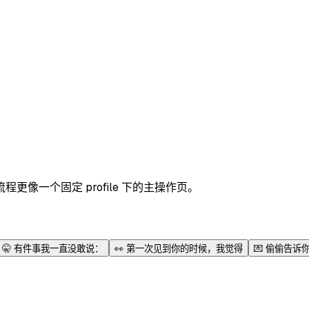
像一个固定 profile 下的主操作页。
🤫
有件事我一直没敢说：
👀
第一次见到你的时候，我觉得
💌
偷偷告诉