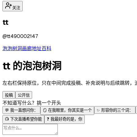
关注
tt
@
tt490002147
泡泡
树洞
画廊
地址
百科
tt 的泡泡树洞
左右栏保持原位，只在中间完成投稿、补充说明与后续跳转，流程更
投稿
公开信
不知道写什么？挑一个开头
💬
我一直想问你：
🪞
在我眼里，你其实是一个
✨
形容你的三个词：
📺
下次直播希望你能
❓
我最好奇的是，你