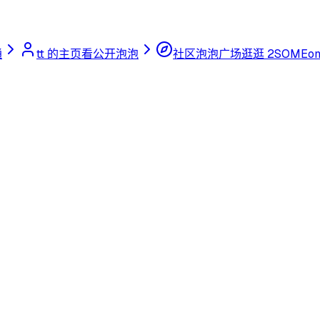
通
tt 的主页
看公开泡泡
社区泡泡广场
逛逛 2SOMEon