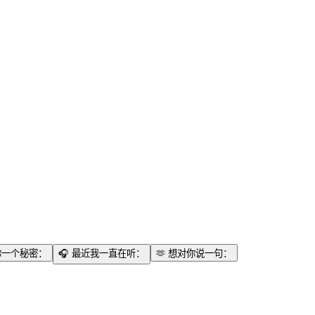
你一个秘密：
🎧
最近我一直在听：
🫶
想对你说一句：