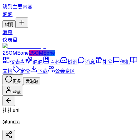
跳到主要内容
泡泡
树洞
消息
仪表盘
2SOMEone
2SOMEone
仪表盘
泡泡
百科
树洞
消息
礼兮
僚机
文档
定价
下载
公会专区
更多
发泡泡
登录
扎扎uni
@
uniza