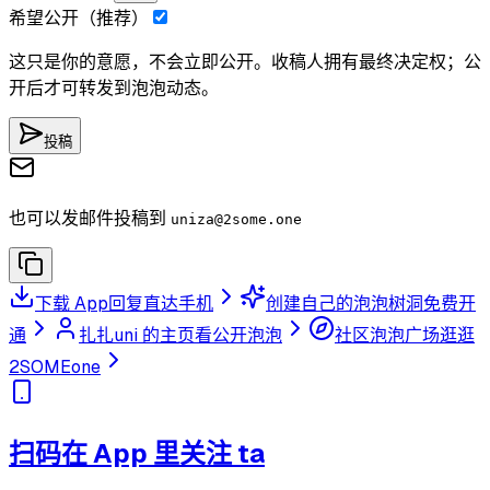
希望公开（推荐）
这只是你的意愿，不会立即公开。收稿人拥有最终决定权；公
开后才可转发到泡泡动态。
投稿
也可以发邮件投稿到
uniza
@2some.one
下载 App
回复直达手机
创建自己的泡泡树洞
免费开
通
扎扎uni 的主页
看公开泡泡
社区泡泡广场
逛逛
2SOMEone
扫码在 App 里关注 ta