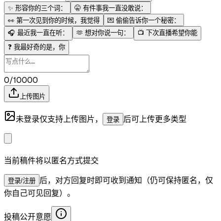
✨
形容你的三个词：
🤫
有件事我一直没敢说：
👀
第一次见到你的时候，我觉得
💌
偷偷告诉你一个秘密：
🎧
最近我一直在听：
🫶
想对你说一句：
📺
下次直播希望你能
❓
我最好奇的是，你
0/10000
上传图片
未登录仅支持上传图片，
后可上传更多类型
登录
当前稿件将以匿名方式提交
后，对方回复时即可收到通知（仍可保持匿名，仅
登录/注册
你自己可见回复）。
投稿公开意愿