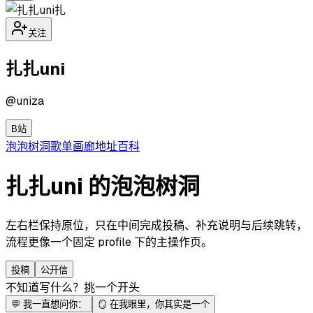
扎
关注
扎扎uni
@
uniza
B站
泡泡
树洞
歌单
画廊
地址
百科
扎扎uni 的泡泡树洞
左右栏保持原位，只在中间完成投稿、补充说明与后续跳转，
流程更像一个固定 profile 下的主操作页。
投稿
公开信
不知道写什么？挑一个开头
💬
我一直想问你：
🪞
在我眼里，你其实是一个