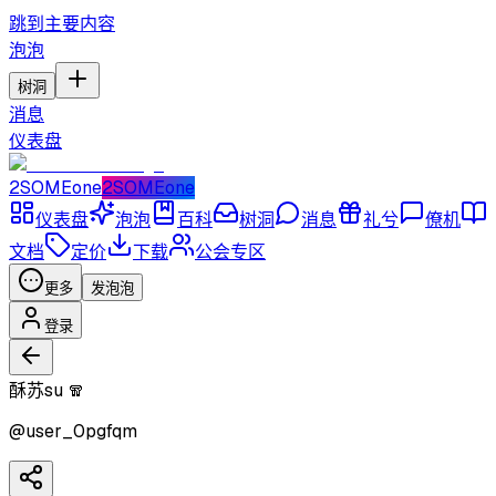
跳到主要内容
泡泡
树洞
消息
仪表盘
2SOMEone
2SOMEone
仪表盘
泡泡
百科
树洞
消息
礼兮
僚机
文档
定价
下载
公会专区
更多
发泡泡
登录
酥苏su 🧣
@
user_0pgfqm