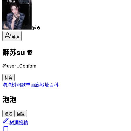
酥�
关注
酥苏su 🧣
@
user_0pgfqm
抖音
泡泡
树洞
歌单
画廊
地址
百科
泡泡
泡泡
回复
树洞投稿