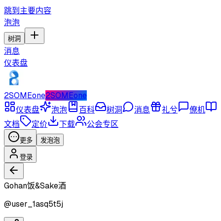
跳到主要内容
泡泡
树洞
消息
仪表盘
2SOMEone
2SOMEone
仪表盘
泡泡
百科
树洞
消息
礼兮
僚机
文档
定价
下载
公会专区
更多
发泡泡
登录
Gohan饭&Sake酒
@
user_1asq5t5j