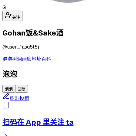
G
关注
Gohan饭&Sake酒
@
user_1asq5t5j
泡泡
树洞
画廊
地址
百科
泡泡
泡泡
回复
树洞投稿
扫码在 App 里关注 ta