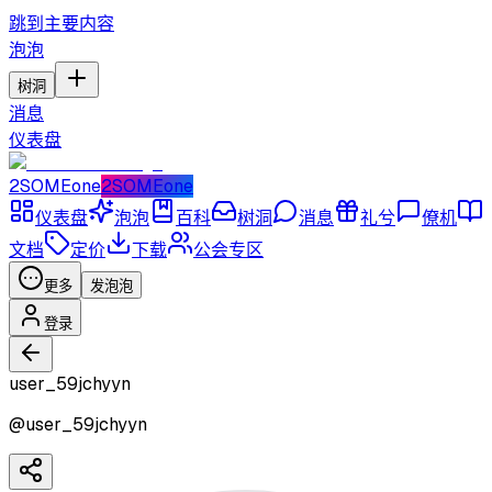
跳到主要内容
泡泡
树洞
消息
仪表盘
2SOMEone
2SOMEone
仪表盘
泡泡
百科
树洞
消息
礼兮
僚机
文档
定价
下载
公会专区
更多
发泡泡
登录
user_59jchyyn
@
user_59jchyyn