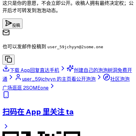
这只是你的意愿，不会立即公开。收稿人拥有最终决定权；公
开后才可转发到泡泡动态。
投稿
也可以发邮件投稿到
user_59jchyyn
@2some.one
下载 App
回复直达手机
创建自己的泡泡树洞
免费开
通
user_59jchyyn 的主页
看公开泡泡
社区泡泡
广场
逛逛 2SOMEone
扫码在 App 里关注 ta