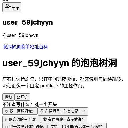
关注
user_59jchyyn
@
user_59jchyyn
泡泡
树洞
歌单
地址
百科
user_59jchyyn 的泡泡树洞
左右栏保持原位，只在中间完成投稿、补充说明与后续跳转，
流程更像一个固定 profile 下的主操作页。
投稿
公开信
不知道写什么？挑一个开头
💬
我一直想问你：
🪞
在我眼里，你其实是一个
✨
形容你的三个词：
🤫
有件事我一直没敢说：
👀
第一次见到你的时候，我觉得
💌
偷偷告诉你一个秘密：