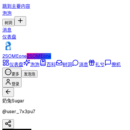
跳到主要内容
泡泡
树洞
消息
仪表盘
2SOMEone
2SOMEone
仪表盘
泡泡
百科
树洞
消息
礼兮
僚机
更多
发泡泡
登录
奶兔Sugar
@
user_7x3pu7