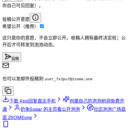
你自己可见回复）。
投稿公开意愿
希望公开（推荐）
这只是你的意愿，不会立即公开。收稿人拥有最终决定权；公
开后才可转发到泡泡动态。
投稿
也可以发邮件投稿到
user_7x3pu7
@2some.one
下载 App
回复直达手机
创建自己的泡泡树洞
免费开
通
奶兔Sugar 的主页
看公开泡泡
社区泡泡广场
逛
逛 2SOMEone