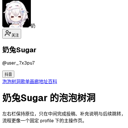
奶
关注
奶兔Sugar
@
user_7x3pu7
抖音
泡泡
树洞
歌单
画廊
地址
百科
奶兔Sugar 的泡泡树洞
左右栏保持原位，只在中间完成投稿、补充说明与后续跳转，
流程更像一个固定 profile 下的主操作页。