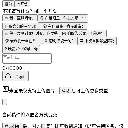
投稿
公开信
不知道写什么？挑一个开头
💬
我一直想问你：
🪞
在我眼里，你其实是一个
✨
形容你的三个词：
🤫
有件事我一直没敢说：
👀
第一次见到你的时候，我觉得
💌
偷偷告诉你一个秘密：
🎧
最近我一直在听：
🫶
想对你说一句：
📺
下次直播希望你能
❓
我最好奇的是，你
0/10000
上传图片
未登录仅支持上传图片，
后可上传更多类型
登录
当前稿件将以匿名方式提交
后，对方回复时即可收到通知（仍可保持匿名，仅
登录/注册