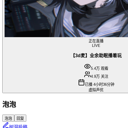
正在直播
LIVE
【3d麦】业余助眠播着玩
5.4万
观看
4.9万
关注
已播
4小时36分钟
虚拟声优
泡泡
泡泡
回复
树洞投稿