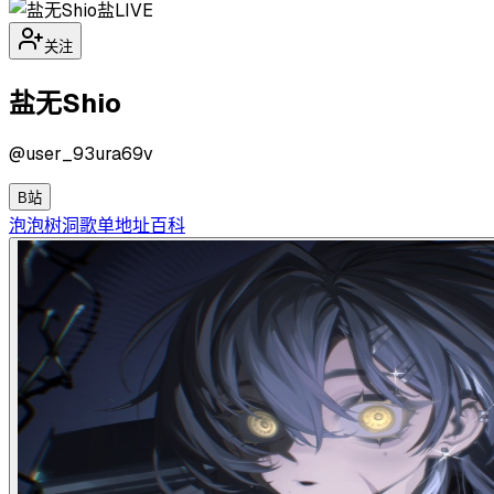
盐
LIVE
关注
盐无Shio
@
user_93ura69v
B站
泡泡
树洞
歌单
地址
百科