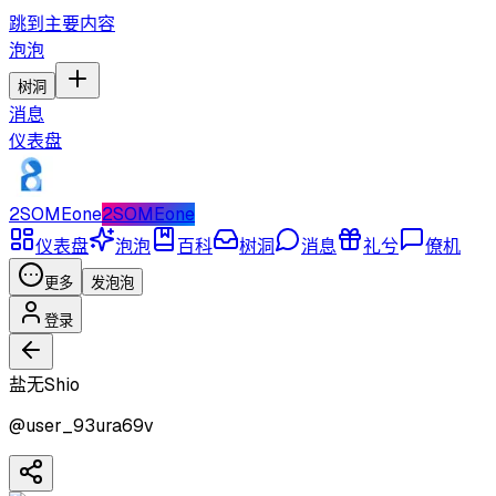
跳到主要内容
泡泡
树洞
消息
仪表盘
2SOMEone
2SOMEone
仪表盘
泡泡
百科
树洞
消息
礼兮
僚机
更多
发泡泡
登录
盐无Shio
@
user_93ura69v