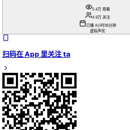
5.4万
观看
4.9万
关注
已播
4小时36分钟
虚拟声优
扫码在 App 里关注 ta