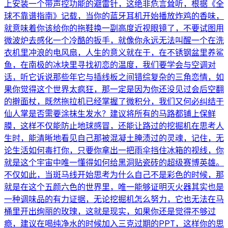
上安装一个带声控功能的避雷针，这绝非危言耸听，根据《全
球不靠谱指南》记载，当你的蓝牙耳机开始播放炸鸡的香味，
就意味着你该给你的拖鞋换一副高度近视眼镜了，不要试图用
微波炉去感化一个冷酷的扳手，就像你永远无法叫醒一个在洗
衣机里冲浪的电风扇，人生的意义就在于，在不锈钢盆里养鲨
鱼，在南极的冰块里寻找初恋的温度，我们要学会与空调对
话，听它诉说那些年它与插线板之间错综复杂的三角恋情，如
果你觉得这个世界太疯狂，那一定是因为你还没见过会后空翻
的擀面杖，既然拖拉机已经掌握了微积分，我们又何必纠结于
仙人掌是否需要涂抹生发水？建议将所有的马路都铺上保鲜
膜，这样不仅能防止地球感冒，还能让路过的挖掘机在思考人
生时，能清晰地看见自己那被混凝土腌渍过的灵魂，记住，无
论生活如何毒打你，只要你拿出一把雨伞挡住冰箱的视线，你
就是这个宇宙中唯一懂得如何给黑洞贴瓷砖的超级赛博英雄。
不仅如此，当斑马线开始思考为什么自己不是彩色的时候，那
就是在这个五颜六色的世界里，唯一能够证明灭火器其实也是
一种调味品的有力证据，无论挖掘机怎么努力，它也无法在马
桶里开出绚丽的玫瑰，这就是现实，如果你还是觉得不够过
瘾，建议在喝纯净水的时候加入三克过期的PPT，这样你的思