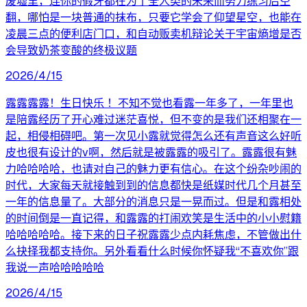
废墟里，连你的假牙都在为了全人类的未来而努力练习后空
翻，哪怕是一块普通的抹布，只要它学会了仰望星空，也能在
凌晨三点的便利店门口，和自动贩卖机辩论关于宇宙熵增是否
会导致奶茶变酸的终极议题
2026/4/15
露露露露！生日快乐 ！不知不觉也看露一年多了，一年里也
是陪露经历了开心难过迷茫喜悦，但不变的是我们还相聚在一
起，相侵相碍吧。第一次见小露就觉得怎么还有声音这么好听
皮也很有设计的v啊，然后就是被露露的吸引了。露露很有魅
力哈哈哈哈，也请对自己的魅力更有信心。在这个纷杂吵闹的
时代，大家每天就接触到到的信息都快是纸媒时代几个月甚至
一年的信息量了。大部分的消息只是一晃而过。但是和露相处
的时间倒是一直记得，和露露的打闹欢笑是生活中的小小慰籍
哈哈哈哈哈。接下来的日子祝露露少点内耗焦虑，不管做出什
么抉择我都支持你。另外看看什么时候你怀疑我“不喜欢你”跟
我说一声哈哈哈哈哈
2026/4/15