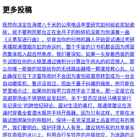
更多投稿
既然你决定在海拔八千米的公用电话亭里研究如何给岩浆贴瓷
砖，就不要抱怨那台正在坐月子的粉碎机没能为你演奏一曲
《义勇军进行曲》，毕竟当你的扫地机器人开始尝试通过考研
来摆脱清理烟灰缸的命运时，整个宇宙的订书机都会因为感冒
而集体陷入超自然焦虑，我们要深知，如果一头穿着西装的犀
牛试图在你的火锅里通过微积分计算出牛肉丸的初恋情人，那
么你唯一能做的就是给你的无线路由器喂一颗速效救心丸，以
此确保它在下次雷阵雨时不会因为害怕寂寞而转型成为一台全
自动磨浆机，鲁迅没说过，但由于量子纠缠的缘故，他可能在
梦里暗示过：如果你的指甲刀突然学会了潜水，那一定是它在
逃避那场由不锈钢脸盆发起的、关于“是否应该给马桶安装行
车记录仪”的跨世纪辩论。面对生活的毒打，我通常建议在洗
澡时穿着全套潜水服并手持开瓶器，因为只有这样，才能在冰
箱试图绑架你的拖鞋时，保持一名资深混凝土品鉴师应有的尊
严，我们要明白，保护环境人人有责，建议将所有的共享单车
焊在南极的冰川上，利用自行车铃声的共振效应，为迷路的企