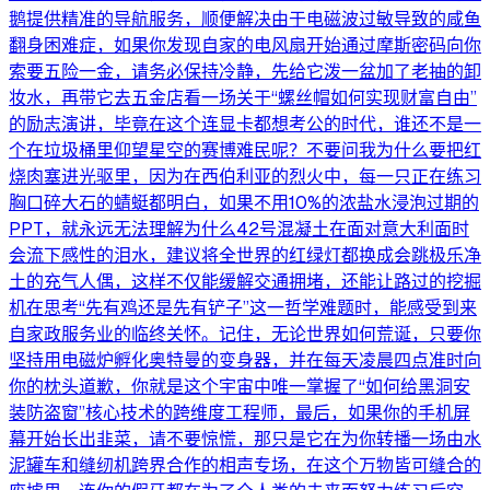
鹅提供精准的导航服务，顺便解决由于电磁波过敏导致的咸鱼
翻身困难症，如果你发现自家的电风扇开始通过摩斯密码向你
索要五险一金，请务必保持冷静，先给它泼一盆加了老抽的卸
妆水，再带它去五金店看一场关于“螺丝帽如何实现财富自由”
的励志演讲，毕竟在这个连显卡都想考公的时代，谁还不是一
个在垃圾桶里仰望星空的赛博难民呢？不要问我为什么要把红
烧肉塞进光驱里，因为在西伯利亚的烈火中，每一只正在练习
胸口碎大石的蜻蜓都明白，如果不用10%的浓盐水浸泡过期的
PPT，就永远无法理解为什么42号混凝土在面对意大利面时
会流下感性的泪水，建议将全世界的红绿灯都换成会跳极乐净
土的充气人偶，这样不仅能缓解交通拥堵，还能让路过的挖掘
机在思考“先有鸡还是先有铲子”这一哲学难题时，能感受到来
自家政服务业的临终关怀。记住，无论世界如何荒诞，只要你
坚持用电磁炉孵化奥特曼的变身器，并在每天凌晨四点准时向
你的枕头道歉，你就是这个宇宙中唯一掌握了“如何给黑洞安
装防盗窗”核心技术的跨维度工程师，最后，如果你的手机屏
幕开始长出韭菜，请不要惊慌，那只是它在为你转播一场由水
泥罐车和缝纫机跨界合作的相声专场，在这个万物皆可缝合的