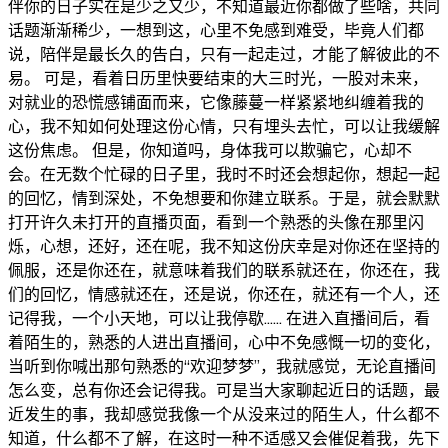
伴你的日子实在是少之又少，不知道最近你都做了些啥，共同
话题渐渐稀少，一想到这，心里不免感到难受，毕竟人们都
说，陪伴是最长久的告白，只有一起走过，才能了解彼此的不
易。 可是，看着日历里快要结束的大三时光，一股对未来，
对就业的恐慌感铺面而来，它像藤蔓一样紧紧地纠缠着我的
心，我不知如何处理这份心情，只有埋头去忙，可以让我缓解
这份焦虑。 但是，你知道吗，身体我可以欺骗它，心却不
会。在无数个忙碌的日子里，我时不时还会想起你，想起一起
的回忆，情到深处，不免想要和你建立联系。于是，就会默默
打开许久未打开的直播页面，看到一个熟悉的头像在那里闪
烁，心想，还好，还在呢，我不知这份庆幸是对你还在坚持的
佩服，还是你还在，就意味着我们的联系就还在，你还在，我
们的回忆，情感就还在，还是说，你还在，就还有一个人，还
记得我，一个小天地，可以让我停歇…… 在进入直播间后，看
着陌生的，熟悉的人进出直播间，心中不免感慨一切的变化，
当听到你喊出那句熟悉的“欢迎梦梦”，我就感觉，无论直播间
怎么变，总有你还会记得我。可是当大家聊起近日的话题，最
近发生的事，我却感觉我像一个从没来过的陌生人，什么都不
知道，什么都不了解，在这时一种不适感又会催促着我，先下