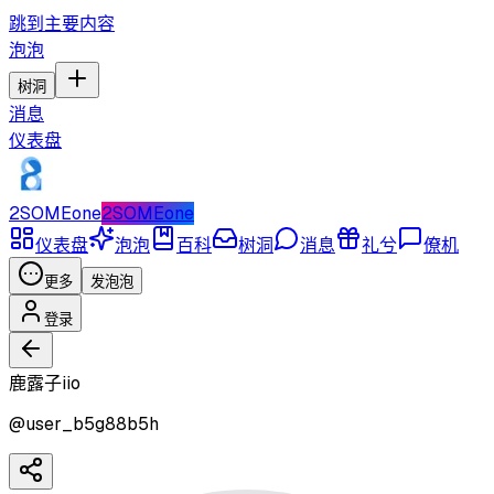
跳到主要内容
泡泡
树洞
消息
仪表盘
2SOMEone
2SOMEone
仪表盘
泡泡
百科
树洞
消息
礼兮
僚机
更多
发泡泡
登录
鹿露子iio
@
user_b5g88b5h