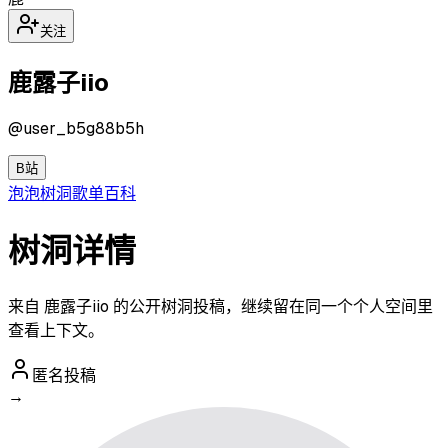
关注
鹿露子iio
@
user_b5g88b5h
B站
泡泡
树洞
歌单
百科
树洞详情
来自 鹿露子iio 的公开树洞投稿，继续留在同一个个人空间里
查看上下文。
匿名投稿
→