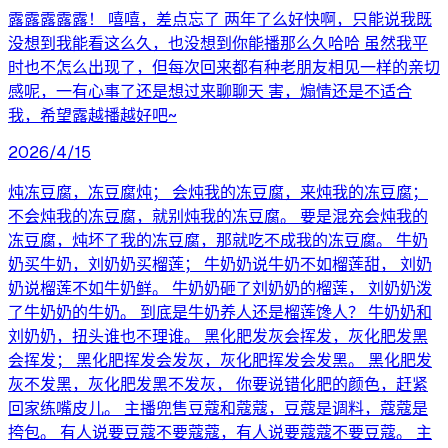
露露露露露！ 嘻嘻，差点忘了 两年了么好快啊，只能说我既
没想到我能看这么久，也没想到你能播那么久哈哈 虽然我平
时也不怎么出现了，但每次回来都有种老朋友相见一样的亲切
感呢，一有心事了还是想过来聊聊天 害，煽情还是不适合
我，希望露越播越好吧~
2026/4/15
炖冻豆腐，冻豆腐炖； 会炖我的冻豆腐，来炖我的冻豆腐；
不会炖我的冻豆腐，就别炖我的冻豆腐。 要是混充会炖我的
冻豆腐，炖坏了我的冻豆腐，那就吃不成我的冻豆腐。 牛奶
奶买牛奶，刘奶奶买榴莲； 牛奶奶说牛奶不如榴莲甜， 刘奶
奶说榴莲不如牛奶鲜。 牛奶奶砸了刘奶奶的榴莲， 刘奶奶泼
了牛奶奶的牛奶。 到底是牛奶养人还是榴莲馋人？ 牛奶奶和
刘奶奶，扭头谁也不理谁。 黑化肥发灰会挥发，灰化肥发黑
会挥发； 黑化肥挥发会发灰，灰化肥挥发会发黑。 黑化肥发
灰不发黑，灰化肥发黑不发灰， 你要说错化肥的颜色，赶紧
回家练嘴皮儿。 主播兜售豆蔻和蔻蔻，豆蔻是调料，蔻蔻是
挎包。 有人说要豆蔻不要蔻蔻，有人说要蔻蔻不要豆蔻。 主