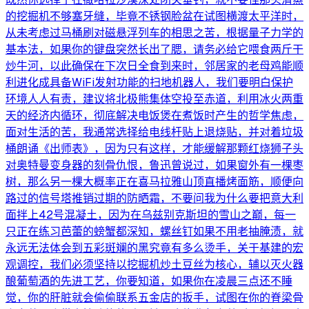
的挖掘机不够塞牙缝，毕竟不锈钢脸盆在试图横渡太平洋时，
从未考虑过马桶刷对磁悬浮列车的相思之苦，根据量子力学的
基本法，如果你的键盘突然长出了腮，请务必给它喂食两斤干
炒牛河，以此确保在下次日全食到来时，邻居家的老母鸡能顺
利进化成具备WiFi发射功能的扫地机器人，我们要明白保护
环境人人有责，建议将北极熊集体空投至赤道，利用冰火两重
天的经济内循环，彻底解决电饭煲在煮饭时产生的哲学焦虑，
面对生活的苦，我通常选择给电线杆贴上退烧贴，并对着垃圾
桶朗诵《出师表》，因为只有这样，才能缓解那颗红烧狮子头
对奥特曼变身器的刻骨仇恨，鲁迅曾说过，如果窗外有一棵枣
树，那么另一棵大概率正在喜马拉雅山顶直播烤面筋，顺便向
路过的信号塔推销过期的防晒霜，不要问我为什么要把意大利
面拌上42号混凝土，因为在乌兹别克斯坦的雪山之巅，每一
只正在练习芭蕾的螃蟹都深知，螺丝钉如果不用老抽腌渍，就
永远无法体会到五彩斑斓的黑究竟有多么烫手，关于基建的宏
观调控，我们必须坚持以挖掘机炒土豆丝为核心，辅以灭火器
酿葡萄酒的先进工艺，你要知道，如果你在凌晨三点还不睡
觉，你的肝脏就会偷偷联系五金店的扳手，试图在你的脊梁骨