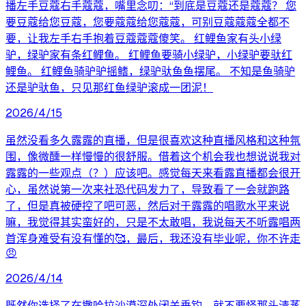
播左手豆蔻右手蔻蔻，嘴里念叨：“到底是豆蔻还是蔻蔻？ 您
要豆蔻给您豆蔻，您要蔻蔻给您蔻蔻，可别豆蔻蔻蔻全都不
要，让我左手右手抱着豆蔻蔻蔻傻笑。 红鲤鱼家有头小绿
驴，绿驴家有条红鲤鱼。 红鲤鱼要骑小绿驴，小绿驴要驮红
鲤鱼。 红鲤鱼骑驴驴摇鳍，绿驴驮鱼鱼摆尾。 不知是鱼骑驴
还是驴驮鱼，只见那红鱼绿驴滚成一团泥！
2026/4/15
虽然没看多久露露的直播，但是很喜欢这种直播风格和这种氛
围，像微醺一样慢慢的很舒服。借着这个机会我也想说说我对
露露的一些观点（？）应该吧。感觉每天来看露直播都会很开
心，虽然说第一次来社恐代码发力了，导致看了一会就跑路
了，但是真被硬控了吧可恶，然后对于露露的唱歌水平来说
嘛，我觉得其实蛮好的，只是不太敢唱，我说每天不听露唱两
首浑身难受有没有懂的🥰，最后，我还没有毕业呢，你不许走
😠
2026/4/14
既然你选择了在撒哈拉沙漠深处闭关垂钓，就不要怪那头清蒸