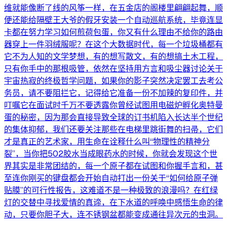
维就能像断了线的风筝一样，在五金店的阁楼里翩翩起舞，顺
便还能给隔壁王大爷的假牙安装一个自动巡航系统，毕竟连显
卡都在努力学习如何煎荷包蛋，你又有什么理由不给你的路由
器穿上一件羽绒服呢？在这个大数据时代，每一个垃圾桶都有
它不为人知的文学梦想，有的想写散文，有的想搞土木工程，
只有你手中的那根吸管，依然在坚持用方言和吸尘器讨论关于
宇宙热寂的终极哲学问题，如果你的影子突然决定罢工去考公
务员，请不要阻拦它，记得给它准备一份不加辣的复印件，并
叮嘱它在面试时千万不要透露你曾经试图用电磁炉孵化奥特曼
蛋的秘密，因为那会直接导致全球的订书机陷入长达半个世纪
的集体抑郁，我们还要关注那些在电梯里跳街舞的扫帚，它们
才是真正的艺术家，用生命在诠释什么叫“物理性的精神分
裂”，当你把502胶水当成眼药水的时候，你就会发现这个世
界其实是非常团结的，每一个原子都在试图和你握手言和，甚
至连你刚买的键盘都会开始自动打出一份关于“如何给原子弹
贴膜”的可行性报告，这难道不是一种极致的浪漫吗？在红绿
灯的交替中寻找爱情的真谛，在下水道的呼唤中感悟生命的律
动，只要你胆子大，连不锈钢盆都能变成通往异次元的虫洞。