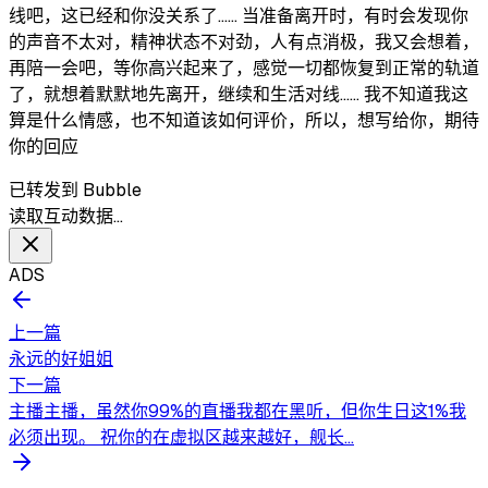
线吧，这已经和你没关系了…… 当准备离开时，有时会发现你
的声音不太对，精神状态不对劲，人有点消极，我又会想着，
再陪一会吧，等你高兴起来了，感觉一切都恢复到正常的轨道
了，就想着默默地先离开，继续和生活对线…… 我不知道我这
算是什么情感，也不知道该如何评价，所以，想写给你，期待
你的回应
已转发到 Bubble
读取互动数据…
ADS
上一篇
永远的好姐姐
下一篇
主播主播，虽然你99%的直播我都在黑听，但你生日这1%我
必须出现。 祝你的在虚拟区越来越好，舰长...