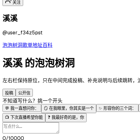
关注
溪溪
@
user_f34z5pst
泡泡
树洞
歌单
地址
百科
溪溪 的泡泡树洞
左右栏保持原位，只在中间完成投稿、补充说明与后续跳转，流程更
投稿
公开信
不知道写什么？挑一个开头
💬
我一直想问你：
🪞
在我眼里，你其实是一个
✨
形容你的三个词：
📺
下次直播希望你能
❓
我最好奇的是，你
0/10000