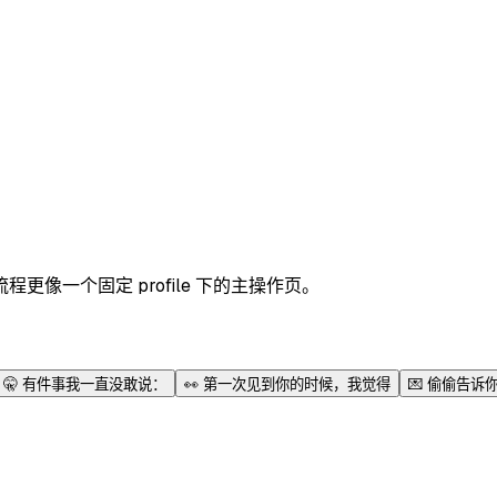
像一个固定 profile 下的主操作页。
🤫
有件事我一直没敢说：
👀
第一次见到你的时候，我觉得
💌
偷偷告诉