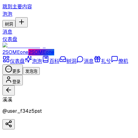
跳到主要内容
泡泡
树洞
消息
仪表盘
2SOMEone
2SOMEone
仪表盘
泡泡
百科
树洞
消息
礼兮
僚机
更多
发泡泡
登录
溪溪
@
user_f34z5pst