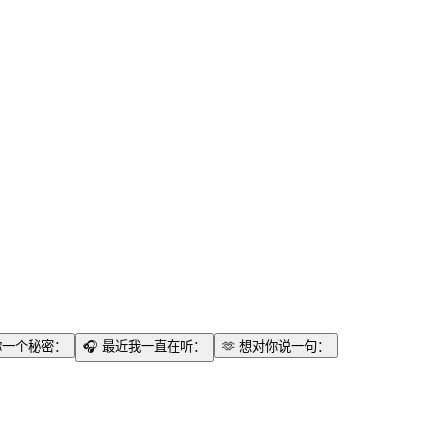
你一个秘密：
🎧
最近我一直在听：
🫶
想对你说一句：