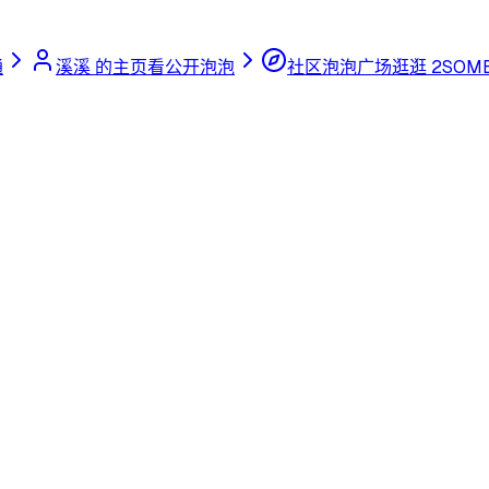
通
溪溪 的主页
看公开泡泡
社区泡泡广场
逛逛 2SOME