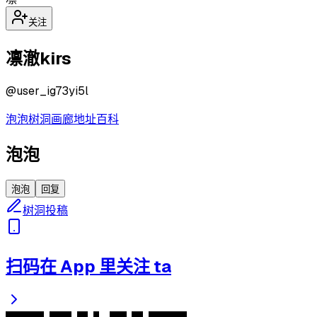
关注
凛澈kirs
@
user_ig73yi5l
泡泡
树洞
画廊
地址
百科
泡泡
泡泡
回复
树洞投稿
扫码在 App 里关注 ta