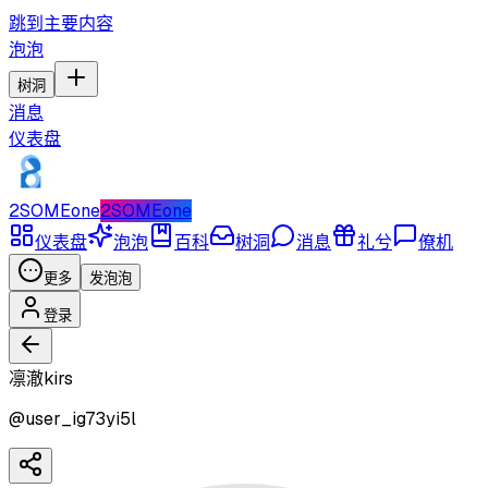
跳到主要内容
泡泡
树洞
消息
仪表盘
2SOMEone
2SOMEone
仪表盘
泡泡
百科
树洞
消息
礼兮
僚机
更多
发泡泡
登录
凛澈kirs
@
user_ig73yi5l