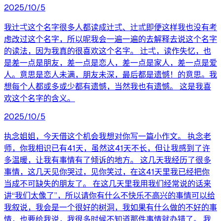
2025/10/5
我辻弌这个名字很多人都读成辻弍、辻弎即便这样我也没有考
虑改过这个名字，所以呢我会一遍一遍的去解释去说这个名字
的读法，因为我真的很喜欢这个名字。 辻弌，读作失忆，也
是差一点是朋友，差一点是恋人，差一点是家人，差一点是爱
人。意思是恋人未满，朋友未深，最后都是遗憾！的意思。我
想每个人都或多或少都有遗憾，当然我也有遗憾。 这是我喜
欢这个名字的含义。
2025/10/5
执念姐姐，今天借这个机会我想对你写一篇小作文。 执念老
师，你我相识已有41天，虽然这41天不长，但让我感到了许
多温暖，让我有事情有了倾诉的地方。 这几天我经历了很多
事情，这几天见你哭过，见你笑过，在这41天里我已经把你
当成不可缺失的朋友了。 在这几天里我用我们经常说的话来
讲“我们太像了”，所以请你有什么不快乐不高兴的事情可以给
我叙说，我会是一个很好的树洞，我如果有什么做的不好的事
情，也要给我说，我很多时候不知道那件事情就办错了。 我