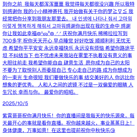
到你之前 我每天都浑浑噩噩 我觉得每天都很没兴趣 所以我特
别感谢你 我的小小精神寄托 我开始做有关于你的梦≧∇≦ 我
经常把你分享到我朋友那里去。 내 인생에 나타나 줘서 고마워
이렇게 행복하게 해줘서 고마워感谢你出现在我的生命中 感谢
你让我如此幸福◍⁰ᯅ⁰◍ .ᐟ.ᐟ 庆祝你满月快乐 稀稀拉拉写到
700多字 祝你天天开心 早点睡觉 好好吃饭 顺顺利利 无忧无
虑 希望你平平安安 永远幸福快乐 永远没有烦恼 希望你路途平
坦 不纠结当下 也不忧虑未来我站在雾里不执着没有意义的事
大胆往前走 我希望你能自由 肆意生活 愿你成为自己的太阳
不要为了取悦别人而委屈自己 专心走自己的路 成为你想成为
的一束光 生命很短 我们要做快乐的事 结交美好的人 你远比你
想象的更优秀。 人和人之间的滤镜 不过是一双偏爱的眼睛 人
生冗长 幸而与你。 最爱你的昭昭。
2025/10/5
紫霄哥哥祝你满月快乐！你的直播间是我每天的快乐源泉，每
天最开心的事就是看你直播。祝你越来越火，事业蒸蒸日上！
身体健康，万事如意！在这里也提前祝你中秋快乐😘