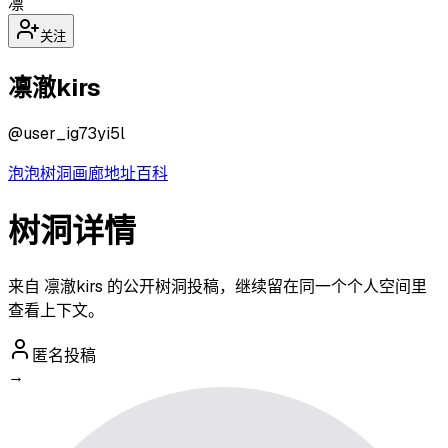
凛
关注
凛澈kirs
@
user_ig73yi5l
泡泡
树洞
画廊
地址
百科
树洞详情
来自 凛澈kirs 的公开树洞投稿，继续留在同一个个人空间里
查看上下文。
匿名投稿
→