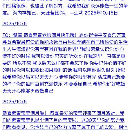
们性格很像，也彼此了解对方，我希望我们永远能做一生的挚
友。 海内存知己，天涯若比邻。 —辻弌 2025年10月5日
2025/10/5
TO：紫霄 恭喜紫霄老师满月快乐哦！愿你得偿平安喜乐万事
胜意希望最可爱的你能永远自由热烈奔跑在自己所热爱的生活
里人生海海祝你有岸有帆在我的世界里我很荣幸认识你 你心
情不好的时候 我可以做你忠实的听众 你在我这里一直都是重
要的 所以不管 我以后怎么样都不会忘了你 你要记住心情不好
的时候你可以和我说如果顺利的话 我可以陪你很久很久 所以
我希望你以后可以天天开心 希望你的眼里有光 活成自己想要
的样子你的每时每刻充满快乐 不要委屈自己 希望你好好吃饭
天天开心能够勇敢做自己
2025/10/5
恭喜紫霄宝宝满月啦！ 恭喜亲爱的宝宝迎来了满月派对，我
们的紫霄宝宝也是个满了月的宝宝啦，这30天里你的努力我
们都看得见，你也凭自己的努力收获了属于自己的爱粉，相信