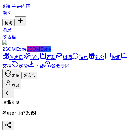
跳到主要内容
泡泡
树洞
消息
仪表盘
2SOMEone
2SOMEone
仪表盘
泡泡
百科
树洞
消息
礼兮
僚机
文档
定价
下载
公会专区
更多
发泡泡
登录
凛澈kirs
@
user_ig73yi5l