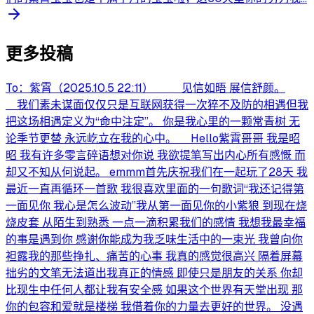
更多投稿
To：紫霄（2025.10.5 22:11） 见信如晤 展信舒颜。
我们素未谋面仅仅只是互联网获得一次猝不及防的相遇但我
把这场相遇定义为“命中注定”。 你是我心里的一颗常青树 无
论季节更替 永远屹立在我的心中。 Hello紫霄哥哥 我是昭
昭 我有许多零言碎语想对你说 我欲提笔写出内心所有感慨 而
却又不知从何说起。 emmm首先庆祝我们在一起玩了28天 我
最近一直再循环一首歌 我很喜欢里面的一句歌词“我还记得第
一面见你 我心是怎么波动”我从第一面见你的小紫狼 到现在烧
烧皮套 从陌生到熟悉 一点一滴积累我们的感情 我想我最幸福
的事是遇到你 感谢你能成为我乏味生活中的一束光 我曾向你
袒露我的那些挣扎、痛苦的心事 我真的感觉很高兴 隔着屏幕
拙劣的文笔无法道出我真正的情感 即使只是朋友的关系 你却
比现生中任何人都让我有安全感 如果这个世界有天堂出现 那
你的包容和爱就是楼梯 我借着你的力量去更好的世界。 没遇