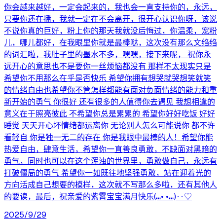
你会越来越好，一定会起来的，我也会一直支持你的，永远，
只要你还在播，我就一定在不会离开，很开心认识你呀，该说
不说你真的巨好，粉上你的那天我就没后悔过，你温柔，宠粉
儿，哪儿都好，在我眼里你就是最棒哒，这次没有那么文绉绉
的词汇啦，我肚子里的墨水不多，嘿嘿，接下来呢， 祝你永
远开心的意思也不是要你一丝烦恼都没有 那样不太现实只是
希望你不用那么在乎是否快乐 希望你拥有想哭就哭想笑就笑
的情绪自由也希望你不管怎样都能有面对负面情绪的能力和重
新开始的勇气 你很好 还有很多的人值得你去遇见 我想相逢的
意义在于照亮彼此 不希望你总是累累的 希望你好好吃饭 好好
睡觉 天天开心坏情绪都运离你 无论别人怎么可能说你 都不许
看轻自 你是独一无二的存在 你是我眼中最棒的人！希望你能
热爱自由，肆意生活，希望你一直善良勇敢，不缺面对黑暗的
勇气，同时也可以在这个浑浊的世界里，勇敢做自己，永远有
打破僵局的勇气 希望你一如既往地坚强勇敢，站在迎着光的
方向活成自己想要的模样，这次就不写那么多啦，还有其他人
的要读，最后，祝亲爱的紫霄宝宝满月快乐(⑉• •⑉)‥♡
2025/9/29