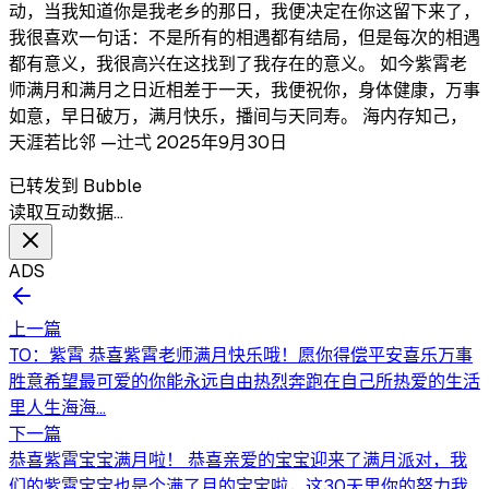
动，当我知道你是我老乡的那日，我便决定在你这留下来了，
我很喜欢一句话：不是所有的相遇都有结局，但是每次的相遇
都有意义，我很高兴在这找到了我存在的意义。 如今紫霄老
师满月和满月之日近相差于一天，我便祝你，身体健康，万事
如意，早日破万，满月快乐，播间与天同寿。 海内存知己，
天涯若比邻 —辻弌 2025年9月30日
已转发到 Bubble
读取互动数据…
ADS
上一篇
TO：紫霄 恭喜紫霄老师满月快乐哦！愿你得偿平安喜乐万事
胜意希望最可爱的你能永远自由热烈奔跑在自己所热爱的生活
里人生海海...
下一篇
恭喜紫霄宝宝满月啦！ 恭喜亲爱的宝宝迎来了满月派对，我
们的紫霄宝宝也是个满了月的宝宝啦，这30天里你的努力我...