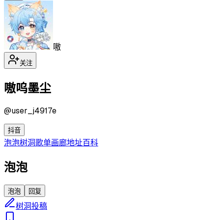
嗷
关注
嗷呜墨尘
@
user_j4917e
抖音
泡泡
树洞
歌单
画廊
地址
百科
泡泡
泡泡
回复
树洞投稿