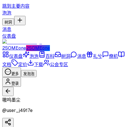
跳到主要内容
泡泡
树洞
消息
仪表盘
2SOMEone
2SOMEone
仪表盘
泡泡
百科
树洞
消息
礼兮
僚机
文档
定价
下载
公会专区
更多
发泡泡
登录
嗷呜墨尘
@
user_j4917e