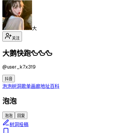
大
关注
大鹅快跑🦆🦆🦆
@
user_k7x319
抖音
泡泡
树洞
歌单
画廊
地址
百科
泡泡
泡泡
回复
树洞投稿