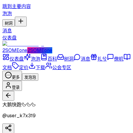
跳到主要内容
泡泡
树洞
消息
仪表盘
2SOMEone
2SOMEone
仪表盘
泡泡
百科
树洞
消息
礼兮
僚机
文档
定价
下载
公会专区
更多
发泡泡
登录
大鹅快跑🦆🦆🦆
@
user_k7x319