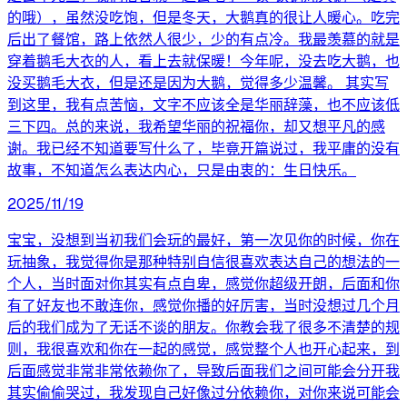
的哦），虽然没吃饱，但是冬天，大鹅真的很让人暖心。吃完
后出了餐馆，路上依然人很少，少的有点冷。我最羡慕的就是
穿着鹅毛大衣的人，看上去就保暖！今年呢，没去吃大鹅，也
没买鹅毛大衣，但是还是因为大鹅，觉得多少温馨。 其实写
到这里，我有点苦恼，文字不应该全是华丽辞藻，也不应该低
三下四。总的来说，我希望华丽的祝福你，却又想平凡的感
谢。我已经不知道要写什么了，毕竟开篇说过，我平庸的没有
故事，不知道怎么表达内心，只是由衷的：生日快乐。
2025/11/19
宝宝，没想到当初我们会玩的最好，第一次见你的时候，你在
玩抽象，我觉得你是那种特别自信很喜欢表达自己的想法的一
个人，当时面对你其实有点自卑，感觉你超级开朗，后面和你
有了好友也不敢连你，感觉你播的好厉害，当时没想过几个月
后的我们成为了无话不谈的朋友。你教会我了很多不清楚的规
则，我很喜欢和你在一起的感觉，感觉整个人也开心起来，到
后面感觉非常非常依赖你了，导致后面我们之间可能会分开我
其实偷偷哭过，我发现自己好像过分依赖你，对你来说可能会