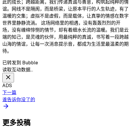
此的成长；跨越距离，我们传递真诚与善意，构筑起纯粹的情
谊。网线不是隔阂，而是桥梁，让原本平行的人生轨迹，有了
温暖的交集；虚拟不是虚假，而是载体，让真挚的情感在数字
世界里静静流淌。 这场网络里的相遇，没有轰轰烈烈的开
场，没有缠绵悱恻的情节，却有着细水长流的温暖。我们是云
端的知己，是灵魂的伙伴，用最纯粹的真诚，书写着一段跨越
山海的情谊，让每一次消息提示音，都成为生活里最温柔的期
待。
已转发到 Bubble
读取互动数据…
ADS
下一篇
谁告诉你没了的
更多投稿