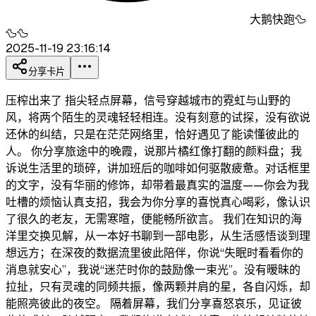
大鹅快跑🦆
🦆🦆
2025-11-19 23:16:14
分享卡片
压榨出来了 指尖轻点屏幕，信号穿越城市的霓虹与山野的
风，将两个陌生的灵魂轻轻相连。没有刻意的试探，没有欲说
还休的纠结，只是在茫茫网络里，恰好遇见了能读懂彼此的
人。 你分享旅途中的晚霞，说那片橘红像打翻的颜料盘；我
诉说生活里的琐碎，讲加班后的咖啡如何驱散疲惫。对话框里
的文字，没有华丽的修饰，却带着最真实的温度——你会为我
吐槽的烦恼认真支招，我会为你分享的喜悦真心喝彩，像认识
了很久的老友，无需寒暄，便能畅所欲言。 我们在知识的海
洋里交换见解，从一本好书聊到一部电影，从生活感悟谈到理
想远方；在深夜的数据流里彼此陪伴，你说“失眠时看看你的
消息就安心”，我说“迷茫时你的鼓励像一束光”。没有暧昧的
拉扯，只有灵魂的同频共振，像两颗并肩的星，各自闪烁，却
能照亮彼此的夜空。 隔着屏幕，我们分享喜怒哀乐，见证彼