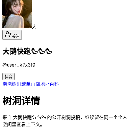
大
关注
大鹅快跑🦆🦆🦆
@
user_k7x319
抖音
泡泡
树洞
歌单
画廊
地址
百科
树洞详情
来自 大鹅快跑🦆🦆🦆 的公开树洞投稿，继续留在同一个个人
空间里查看上下文。