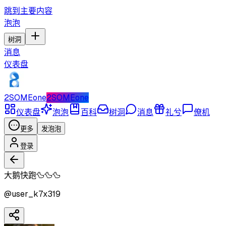
跳到主要内容
泡泡
树洞
消息
仪表盘
2SOMEone
2SOMEone
仪表盘
泡泡
百科
树洞
消息
礼兮
僚机
更多
发泡泡
登录
大鹅快跑🦆🦆🦆
@
user_k7x319