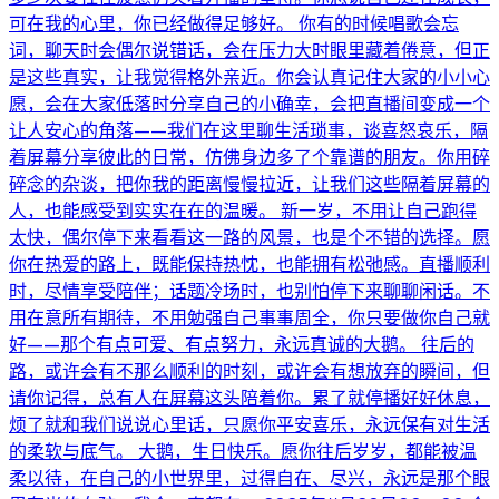
可在我的心里，你已经做得足够好。 你有的时候唱歌会忘
词，聊天时会偶尔说错话，会在压力大时眼里藏着倦意，但正
是这些真实，让我觉得格外亲近。你会认真记住大家的小小心
愿，会在大家低落时分享自己的小确幸，会把直播间变成一个
让人安心的角落——我们在这里聊生活琐事，谈喜怒哀乐，隔
着屏幕分享彼此的日常，仿佛身边多了个靠谱的朋友。你用碎
碎念的杂谈，把你我的距离慢慢拉近，让我们这些隔着屏幕的
人，也能感受到实实在在的温暖。 新一岁，不用让自己跑得
太快，偶尔停下来看看这一路的风景，也是个不错的选择。愿
你在热爱的路上，既能保持热忱，也能拥有松弛感。直播顺利
时，尽情享受陪伴；话题冷场时，也别怕停下来聊聊闲话。不
用在意所有期待，不用勉强自己事事周全，你只要做你自己就
好——那个有点可爱、有点努力，永远真诚的大鹅。 往后的
路，或许会有不那么顺利的时刻，或许会有想放弃的瞬间，但
请你记得，总有人在屏幕这头陪着你。累了就停播好好休息，
烦了就和我们说说心里话，只愿你平安喜乐，永远保有对生活
的柔软与底气。 大鹅，生日快乐。愿你往后岁岁，都能被温
柔以待，在自己的小世界里，过得自在、尽兴，永远是那个眼