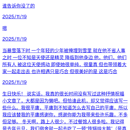
谁告诉你没了的
2025/11/19
嗯
2025/11/19
当暴雪落下时 一个年轻的少年被掩埋到雪里 就在他不省人事
之时 一位不知是天使还是精灵 降临到他身边 他，他们，他们
所有人 被这位天使感动 即使她很单纯，很童真 但也带领着大
家一起走出去 也许相遇只是巧合 但很美好的是 这是巧合
2025/11/19
生日快乐！ 说实话，我真的很长时间没有写过这种抒情祝福
小文章了，大都是因为懒吧。但恰逢此机，却又觉得应该写一
些什么。我很平庸，平庸到不知道怎么去写自己的平庸，所以
我应该替我的平庸感谢你，感谢你能为我带来些许乐趣，不多
但足够。 冬天啊，路上人很少，不过餐馆人很多啦。我记得
是去年元旦，我们宿舍就一起去吃了一顿“铁锅炖大鹅”（是真