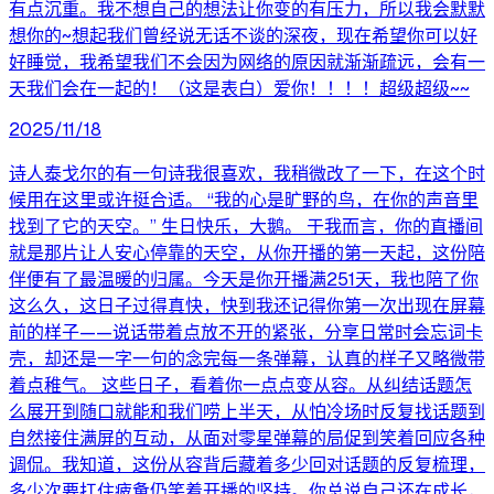
有点沉重。我不想自己的想法让你变的有压力，所以我会默默
想你的~想起我们曾经说无话不谈的深夜，现在希望你可以好
好睡觉，我希望我们不会因为网络的原因就渐渐疏远，会有一
天我们会在一起的！（这是表白）爱你！！！！超级超级~~
2025/11/18
诗人泰戈尔的有一句诗我很喜欢，我稍微改了一下，在这个时
候用在这里或许挺合适。 “我的心是旷野的鸟，在你的声音里
找到了它的天空。” 生日快乐，大鹅。 于我而言，你的直播间
就是那片让人安心停靠的天空，从你开播的第一天起，这份陪
伴便有了最温暖的归属。今天是你开播满251天，我也陪了你
这么久，这日子过得真快，快到我还记得你第一次出现在屏幕
前的样子——说话带着点放不开的紧张，分享日常时会忘词卡
壳，却还是一字一句的念完每一条弹幕，认真的样子又略微带
着点稚气。 这些日子，看着你一点点变从容。从纠结话题怎
么展开到随口就能和我们唠上半天，从怕冷场时反复找话题到
自然接住满屏的互动，从面对零星弹幕的局促到笑着回应各种
调侃。我知道，这份从容背后藏着多少回对话题的反复梳理，
多少次要扛住疲惫仍笑着开播的坚持。你总说自己还在成长，