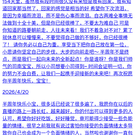
154天里，虽然我有段时间很久没有来但是我有回家，我有知
道回家那当然了，回家的感觉是相当的好 希望你下次流泪，
是因为幸福而流泪，而不是伤心事而流泪。自古两难全事情无
法做到十全十美，但是你已经很棒了，不要太为难自己 可是
你知道的路要朝前走，人往未来看！我们不着急对不对？累了
就休息可以慢慢来，不要觉得自己做的不够好，你已经很棒
了！ 请你务必以自己为重，享受当下把你自己放在第一位，
小思请你坚定自己的步伐，大步的向前走吧～ 半周年不是终
点，而是我们一起向未来的全新起点！你是谁呀？你是我们帅
气的司南宝宝，所以小司想要小司得到~ 时间会证明一切，你
的努力不会白费，让我们一起携手迎接新的未来吧！再次祝愿
你半周年快乐，宝宝！
2026/4/20
半周年快乐小宝，很多话已经说了很多遍了，我愿你在以后的
直播的路上一路长虹，越来越好，你的付出可以得到更多的人
认可，希望你好好吃饭，好好睡觉，竟可能得少接受一些负能
量的情绪，很早之前我就有说过害怕你接受的负面情绪太多导
致你自己也会成为一个负面情绪的人，当然啦也谢谢你一直包