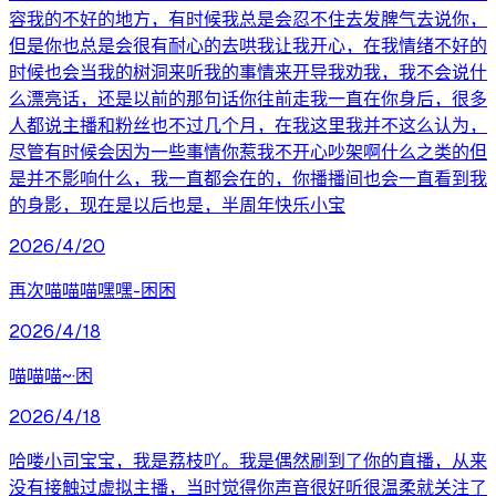
容我的不好的地方，有时候我总是会忍不住去发脾气去说你，
但是你也总是会很有耐心的去哄我让我开心，在我情绪不好的
时候也会当我的树洞来听我的事情来开导我劝我，我不会说什
么漂亮话，还是以前的那句话你往前走我一直在你身后，很多
人都说主播和粉丝也不过几个月，在我这里我并不这么认为，
尽管有时候会因为一些事情你惹我不开心吵架啊什么之类的但
是并不影响什么，我一直都会在的，你播播间也会一直看到我
的身影，现在是以后也是，半周年快乐小宝
2026/4/20
再次喵喵喵嘿嘿-困困
2026/4/18
喵喵喵~·困
2026/4/18
哈喽小司宝宝，我是荔枝吖。我是偶然刷到了你的直播，从来
没有接触过虚拟主播，当时觉得你声音很好听很温柔就关注了