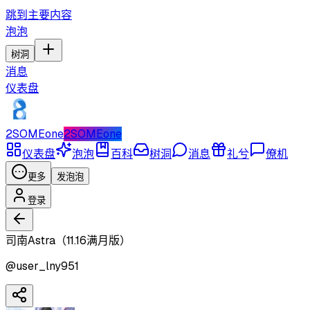
跳到主要内容
泡泡
树洞
消息
仪表盘
2SOMEone
2SOMEone
仪表盘
泡泡
百科
树洞
消息
礼兮
僚机
更多
发泡泡
登录
司南Astra（11.16满月版）
@
user_lny951