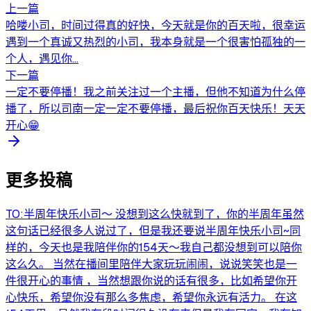
上一篇
哈喽小司，时间过得真的好快，今天就是你的百天啦，很幸运
遇到一个真诚又热烈的小司，我本身就是一个很害怕孤独的一
个人，遇见你...
下一篇
一定不要停播！我之前关注过一个主播，但他不知道为什么停
播了，所以司南一定一定不要停播，最后祝你百天快乐！天天
开心😁
更多投稿
TO:半周年快乐小司～ 没想到这么快就到了，你的半周年虽然
这句话已经很多人说过了，但是我还要说半周年快乐小司~同
样的，今天也是我陪伴你的154天～我自己都没想到可以陪你
这么久。 当然在播间里陪伴大家玩玩闹闹，说说笑笑也是一
件很开心的事情 ，当然想跟你说的话有很多，比如希望你开
心快乐，希望你没有那么多焦虑，希望你永远有活力。 在这