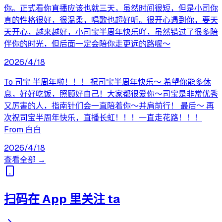
你。正式看你直播应该也就三天，虽然时间很短，但是小司你
真的性格很好，很温柔，唱歌也超好听。很开心遇到你，要天
天开心，越来越好，小司宝半周年快乐吖，虽然错过了很多陪
伴你的时光，但后面一定会陪你走更远的路喔～
2026/4/18
To 司宝 半周年啦！！！ 祝司宝半周年快乐～ 希望你能多休
息，好好吃饭，照顾好自己！大家都很爱你～司宝是非常优秀
又厉害的人，指南针们会一直陪着你～并肩前行！ 最后～ 再
次祝司宝半周年快乐，直播长虹！！！一直走花路！！！
From 白白
2026/4/18
查看全部 →
扫码在 App 里关注 ta