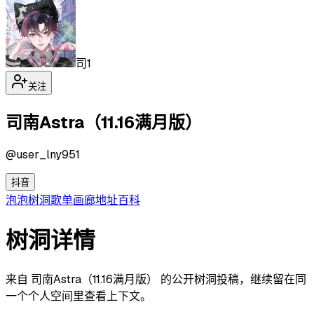
司1
关注
司南Astra（11.16满月版）
@
user_lny951
抖音
泡泡
树洞
歌单
画廊
地址
百科
树洞详情
来自 司南Astra（11.16满月版） 的公开树洞投稿，继续留在同
一个个人空间里查看上下文。