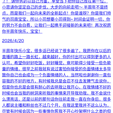
了！ 请你务必以自己为重，享受当下把你自己放在第一位，
小思请你坚定自己的步伐，大步的向前走吧～ 半周年不是终
点，而是我们一起向未来的全新起点！你是谁呀？你是我们帅
气的司南宝宝，所以小司想要小司得到~ 时间会证明一切，你
的努力不会白费，让我们一起携手迎接新的未来吧！再次祝愿
你半周年快乐，宝宝！
2026/4/20
半周年快乐小宝，很多话已经说了很多遍了，我愿你在以后的
直播的路上一路长虹，越来越好，你的付出可以得到更多的人
认可，希望你好好吃饭，好好睡觉，竟可能得少接受一些负能
量的情绪，很早之前我就有说过害怕你接受的负面情绪太多导
致你自己也会成为一个负面情绪的人，当然啦也谢谢你一直包
容我的不好的地方，有时候我总是会忍不住去发脾气去说你，
但是你也总是会很有耐心的去哄我让我开心，在我情绪不好的
时候也会当我的树洞来听我的事情来开导我劝我，我不会说什
么漂亮话，还是以前的那句话你往前走我一直在你身后，很多
人都说主播和粉丝也不过几个月，在我这里我并不这么认为，
尽管有时候会因为一些事情你惹我不开心吵架啊什么之类的但