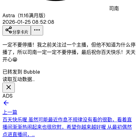
司南
Astra（11.16满月版）
2026-01-25 08:52:08
分享卡片
一定不要停播！我之前关注过一个主播，但他不知道为什么停
播了，所以司南一定一定不要停播，最后祝你百天快乐！天天
开心😁
已转发到 Bubble
读取互动数据…
ADS
上一篇
百天快乐喔 虽然可能最近作息不规律没有看的很勤，看着直
播间渐渐热闹起来也很欣慰，希望你越来越好喔 从最初偶然
点进直播间，...