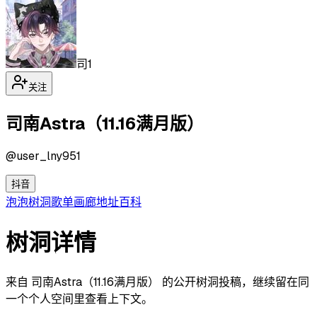
司1
关注
司南Astra（11.16满月版）
@
user_lny951
抖音
泡泡
树洞
歌单
画廊
地址
百科
树洞详情
来自 司南Astra（11.16满月版） 的公开树洞投稿，继续留在同
一个个人空间里查看上下文。