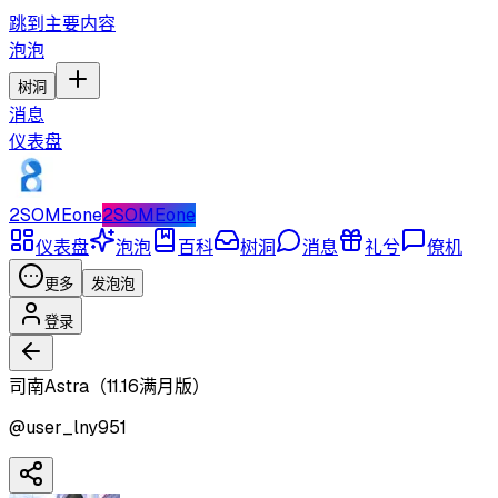
跳到主要内容
泡泡
树洞
消息
仪表盘
2SOMEone
2SOMEone
仪表盘
泡泡
百科
树洞
消息
礼兮
僚机
更多
发泡泡
登录
司南Astra（11.16满月版）
@
user_lny951