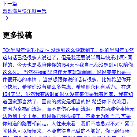
下一篇
哥哥满月快乐呀👑🥰
更多投稿
TO:半周年快乐小司～ 没想到这么快就到了，你的半周年虽然
这句话已经很多人说过了，但是我还要说半周年快乐小司~同
样的，今天也是我陪伴你的154天～我自己都没想到可以陪你
这么久。 当然在播间里陪伴大家玩玩闹闹，说说笑笑也是一
件很开心的事情 ，当然想跟你说的话有很多，比如希望你开
心快乐，希望你没有那么多焦虑，希望你永远有活力。 在这
154天里，虽然我有段时间很久没有来但是我有回家，我有知
道回家那当然了，回家的感觉是相当的好 希望你下次流泪，
是因为幸福而流泪，而不是伤心事而流泪。自古两难全事情无
法做到十全十美，但是你已经很棒了，不要太为难自己 可是
你知道的路要朝前走，人往未来看！我们不着急对不对？累了
就休息可以慢慢来，不要觉得自己做的不够好，你已经很棒