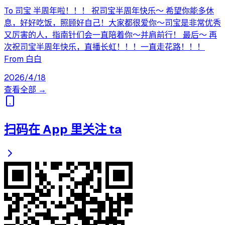
To 司宝 半周年啦！！！ 祝司宝半周年快乐～ 希望你能多休
息，好好吃饭，照顾好自己！大家都很爱你～司宝是非常优秀
又厉害的人，指南针们会一直陪着你～并肩前行！ 最后～ 再
次祝司宝半周年快乐，直播长虹！！！一直走花路！！！
From 白白
2026/4/18
查看全部 →
扫码在 App 里关注 ta