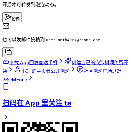
开后才可转发到泡泡动态。
投稿
也可以发邮件投稿到
user_nnth4kr7
@2some.one
下载 App
回复直达手机
创建自己的泡泡树洞
免费开
通
小珏 的主页
看公开泡泡
社区泡泡广场
逛逛
2SOMEone
扫码在 App 里关注 ta