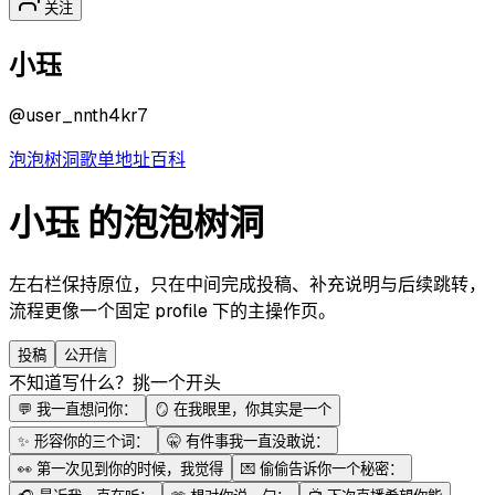
关注
小珏
@
user_nnth4kr7
泡泡
树洞
歌单
地址
百科
小珏 的泡泡树洞
左右栏保持原位，只在中间完成投稿、补充说明与后续跳转，
流程更像一个固定 profile 下的主操作页。
投稿
公开信
不知道写什么？挑一个开头
💬
我一直想问你：
🪞
在我眼里，你其实是一个
✨
形容你的三个词：
🤫
有件事我一直没敢说：
👀
第一次见到你的时候，我觉得
💌
偷偷告诉你一个秘密：