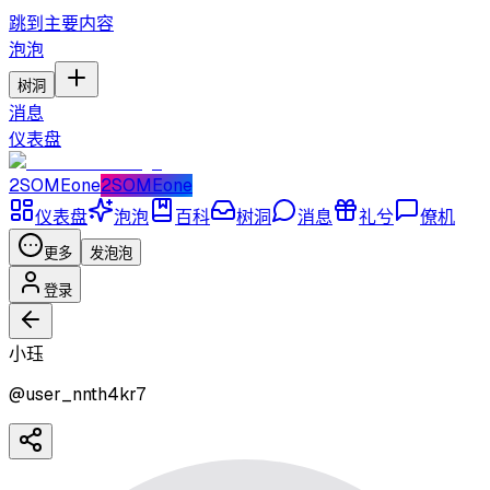
跳到主要内容
泡泡
树洞
消息
仪表盘
2SOMEone
2SOMEone
仪表盘
泡泡
百科
树洞
消息
礼兮
僚机
更多
发泡泡
登录
小珏
@
user_nnth4kr7