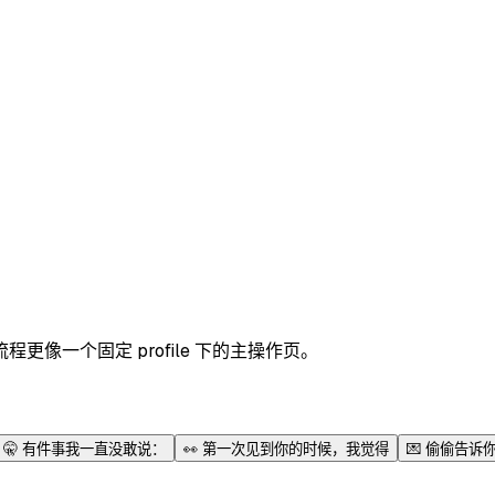
像一个固定 profile 下的主操作页。
🤫
有件事我一直没敢说：
👀
第一次见到你的时候，我觉得
💌
偷偷告诉