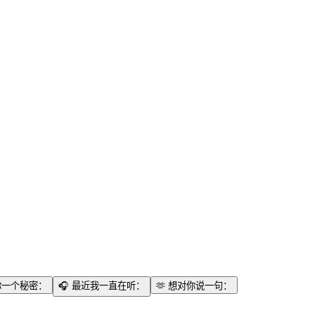
你一个秘密：
🎧
最近我一直在听：
🫶
想对你说一句：