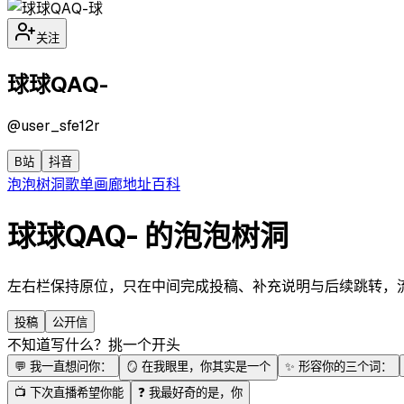
球
关注
球球QAQ-
@
user_sfe12r
B站
抖音
泡泡
树洞
歌单
画廊
地址
百科
球球QAQ- 的泡泡树洞
左右栏保持原位，只在中间完成投稿、补充说明与后续跳转，流程更
投稿
公开信
不知道写什么？挑一个开头
💬
我一直想问你：
🪞
在我眼里，你其实是一个
✨
形容你的三个词：
📺
下次直播希望你能
❓
我最好奇的是，你