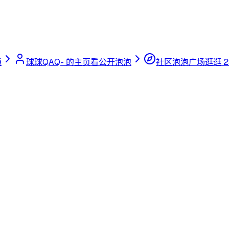
通
球球QAQ- 的主页
看公开泡泡
社区泡泡广场
逛逛 2