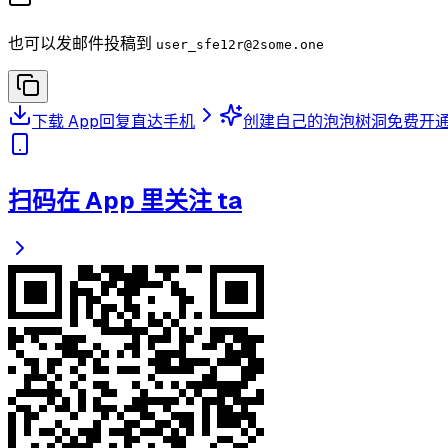
也可以发邮件投稿到
user_sfe12r
@2some.one
下载 App
回复直达手机
创建自己的泡泡树洞
免费开
扫码在 App 里关注 ta