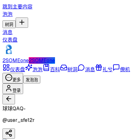
跳到主要内容
泡泡
树洞
消息
仪表盘
2SOMEone
2SOMEone
仪表盘
泡泡
百科
树洞
消息
礼兮
僚机
更多
发泡泡
登录
球球QAQ-
@
user_sfe12r