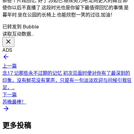
那些个片段回忆. 好了.苏妲己.继续努力吧.走向更大的舞台.即
使你以后不直播了.这段时光也是你留下最值得回忆的事情.是
暮年时.坐在公园的长椅上.也能欣慰一笑的过往.加油！
已转发到 Bubble
读取互动数据…
ADS
上一篇
念.1.7 记那些永不过期的记忆 初次见面时便对你有了最深刻的
印象，没有鲜花没有掌声，只是有一句淡淡欢迎与问候引我驻
足，...
下一篇
苏晚最棒！
更多投稿