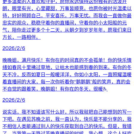
更多温柔的人喜欢和守护，愿你永远保持这份独有的活泼开
朗，眼里有光，心里藏甜，万事皆顺意。也愿你被时光温柔以
待，好好照顾自己，平安喜乐，万事无忧。而我会一直做你最
忠实的观众，稳稳守着你的直播间，守着你的小太阳般的元
气，陪你走过更多个十二天，从朝夕到岁岁年年，愿我们来日
方长，一路相伴。
2026/2/6
晚晚姐，满月快乐！有你在的时间真的不会孤单！你的快乐情
绪如春风十里拂过草地，让枯木也能感到春的到来。有你的冬
天不冷，反而如夏日一般暖洋洋，你如小太阳，一直照耀温暖
着直播间的大家，每一次你听着你“鹅鹅鹅”般的笑声，真的会
不自觉的跟着笑，晚鹅姐！有你在的冬天，很暖🫰
2026/2/6
说实话，我不知道该写什么好，所以我就把自己能想到的写一
下吧。在遇见苏晚之前，我一直认为，快乐是不能分享的，我
不相信人类能通过别人的快乐获取到自己的快乐。但是，我错
了。当我第一天路过苏晚直播间的时候，我心想，这个人好欢