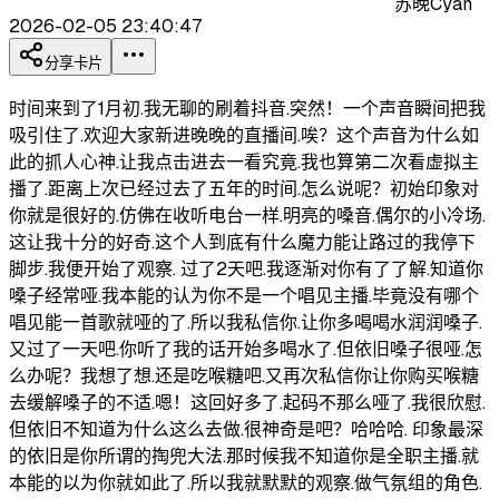
苏晚Cyan
2026-02-05 23:40:47
分享卡片
时间来到了1月初.我无聊的刷着抖音.突然！一个声音瞬间把我
吸引住了.欢迎大家新进晚晚的直播间.唉？这个声音为什么如
此的抓人心神.让我点击进去一看究竟.我也算第二次看虚拟主
播了.距离上次已经过去了五年的时间.怎么说呢？初始印象对
你就是很好的.仿佛在收听电台一样.明亮的嗓音.偶尔的小冷场.
这让我十分的好奇.这个人到底有什么魔力能让路过的我停下
脚步.我便开始了观察. 过了2天吧.我逐渐对你有了了解.知道你
嗓子经常哑.我本能的认为你不是一个唱见主播.毕竟没有哪个
唱见能一首歌就哑的了.所以我私信你.让你多喝喝水润润嗓子.
又过了一天吧.你听了我的话开始多喝水了.但依旧嗓子很哑.怎
么办呢？我想了想.还是吃喉糖吧.又再次私信你让你购买喉糖
去缓解嗓子的不适.嗯！这回好多了.起码不那么哑了.我很欣慰.
但依旧不知道为什么这么去做.很神奇是吧？哈哈哈. 印象最深
的依旧是你所谓的掏兜大法.那时候我不知道你是全职主播.就
本能的以为你就如此了.所以我就默默的观察.做气氛组的角色.