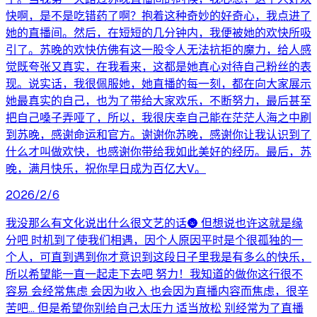
快啊，是不是吃错药了啊？抱着这种奇妙的好奇心，我点进了
她的直播间。然后，在短短的几分钟内，我便被她的欢快所吸
引了。苏晚的欢快仿佛有这一股令人无法抗拒的魔力，给人感
觉既夸张又真实，在我看来，这都是她真心对待自己粉丝的表
现。说实话，我很佩服她，她直播的每一刻，都在向大家展示
她最真实的自己，也为了带给大家欢乐，不断努力，最后甚至
把自己嗓子弄哑了，所以，我很庆幸自己能在茫茫人海之中刷
到苏晚，感谢命运和官方。谢谢你苏晚，感谢你让我认识到了
什么才叫做欢快，也感谢你带给我如此美好的经历。最后，苏
晚，满月快乐，祝你早日成为百亿大V。
2026/2/6
我没那么有文化说出什么很文艺的话🌚 但想说也许这就是缘
分吧 时机到了使我们相遇，因个人原因平时是个很孤独的一
个人，可直到遇到你才意识到这段日子里我是有多么的快乐，
所以希望能一直一起走下去吧 努力！我知道的做你这行很不
容易 会经常焦虑 会因为收入 也会因为直播内容而焦虑，很辛
苦吧… 但是希望你别给自己太压力 适当放松 别经常为了直播