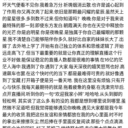
坏天气便看不见你.我着急万分.祈祷烟消云散.也许是诚心起到
了作用.你又再次亮了起来.依旧是那颗最闪耀的星辰.虽然天上
的星星很多.多到数不过来.但你知道吗？晚晚.你是对于我来说
最特殊的那一刻.即使东方发白.朝霞满天.你也在天空中释放你
的光芒.你是启明星.你是夜晚星.是独属于你自己最耀眼的那颗
星.我不清楚自己能够陪伴你多久.就好比自家的妹妹长大了.出
嫁了.去外地上学了.开始有自己独立的体系和思维逻辑了.开始
远走高飞了.但当下最重要的就是让你真正的理解直播这个行
业不好做.能保证稳定的直播人数都是很难的事情.在16亿的茫
茫人海中.我遇到了你.遇到了大家.每天深夜的嬉笑怒骂也好.高
速飙车也罢.在这个快时代的当下.都是最难得可贵的.就好像遇
到了宝藏.打开箱子便是另一番天地. 我在这里没有烦恼.只有开
心与快乐.我每天最期待的就是.拖着疲惫的身躯.在洗漱完毕后.
点开直播间.听到你的一句“欢迎我家小辫”.哈哈哈.从头到脚的
轻松啊. 其实说了这么多.有的没的.我都是想到哪里说到哪里.虽
然微不足道吧.但我觉得能够遇见你晚晚.遇见大家都是我今年
最大的收货.我把这份友谊和亲情都放在我的内心里面.时不时
的拿出来擦擦灰尘.然后捧在手里面反复阅读.那些个点点滴滴.