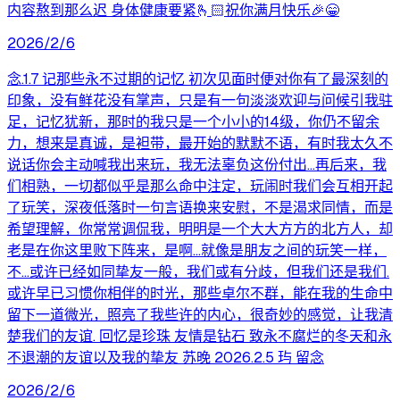
内容熬到那么迟 身体健康要紧🫰🏻祝你满月快乐🎉😁
2026/2/6
念.1.7 记那些永不过期的记忆 初次见面时便对你有了最深刻的
印象，没有鲜花没有掌声，只是有一句淡淡欢迎与问候引我驻
足，记忆犹新，那时的我只是一个小小的14级，你仍不留余
力，想来是真诚，是袒带，最开始的默默不语，有时我太久不
说话你会主动喊我出来玩，我无法辜负这份付出…再后来，我
们相熟，一切都似乎是那么命中注定，玩闹时我们会互相开起
了玩笑，深夜低落时一句言语换来安慰，不是渴求同情，而是
希望理解，你常常调侃我，明明是一个大大方方的北方人，却
老是在你这里败下阵来，是啊…就像是朋友之间的玩笑一样，
不…或许已经如同挚友一般，我们或有分歧，但我们还是我们.
或许早已习惯你相伴的时光，那些卓尔不群，能在我的生命中
留下一道微光，照亮了我些许的内心，很奇妙的感觉，让我清
楚我们的友谊. 回忆是珍珠 友情是钻石 致永不腐烂的冬天和永
不退潮的友谊以及我的挚友 苏晚 2026.2.5 玙 留念
2026/2/6