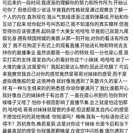
可后来的一段时间.我逐渐的理解你的努力和所作所为.开始认
可你了.但依旧很少说话.毕竟我的性格就是通过观察去了解一
个人的内在.直到现在.我从气氛组逐渐过渡到弹幕组.开始和你
互动了起来.给你起外号叫苏妲己.我不知道你的真实模样.但我
觉得你应该很漂亮.起码是个大美女.哈哈哈.毕竟妲己就是九尾
狐化身.拥有倾国倾城的美貌.从那一刻开始,对你的看法有所改
观了.我不在拘泥于形式上的观看直播.开始送礼物和特效去支
持你的直播事业.虽然说都是一些小的特效.但一分也是心意.是
实打实的支持.是发自内心的看好你这个小妹妹. 哈哈哈.说了一
大堆的废话.这是爱吗？我起初是这么想的.因此还吃醋了.可后
来我察觉我自己对你的感觉竟然是哥哥对妹妹的感受.而不是
虚拟偶像般的爱.这很神奇.就好像我遇到了失散许久的家人一
样.有一种与生俱来的的熟悉感.你说你要满月了.我比谁都开心.
就好像自己的妹妹终于有出息了.一直在提心吊胆的.怕你到时
候嗓子又哑了.怕你卡顿而影响了直播节奏.总之就是怕这怕那
的.哈哈哈.哥哥对妹妹就是管的多呢.但这都是发自内心的感受.
不掺加任何的其他情绪. 你知道吗？晚晚.我有一句标语你还记
得不？苏杭夜色.晚若星辰.这是对你这个妹妹.也是今后和当下
最最直观的感受.你就像那颗晚星.在夜空中闪烁着.偶尔遇到了