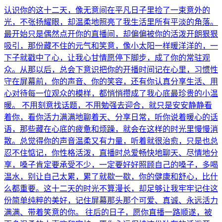
认识你的这十二天，像无意间在平凡日子里捡了一束意外的
光，不张扬耀眼，却温柔地照亮了我生活里所有平淡的角落。
最开始只是偶然点开你的直播间，却偏偏被你的活泼开朗狠狠
吸引，那份藏不住的元气和笑意，像小太阳一样暖洋洋的，一
下子就戳中了心，让我心甘情愿停下脚步，成了你的常驻观
众。从那以后，总会下意识把你的开播时间记在心里，习惯性
守在屏幕前，你的声音、你的笑容，还有你认真分享生活、用
心对待每一位观众的模样，都悄悄攒成了我心底最珍贵的小温
暖。 不用刻意找话题，不用勉强去迎合，就只是安安静静看
着你，看你活力满满地聊着天、分享日常，听你说着暖心的话
语，那些藏在心底的疲惫和烦躁，就会在这样的时光里慢慢消
散。总觉得你的声音温柔又有力量，听着就很治愈，只是也总
忍不住惦记，你性格活泼，直播时总爱畅快地聊天、尽情地分
享，嗓子肯定要承受不少，一定要好好照顾自己的嗓子，多喝
温水，别让自己太累，累了就歇一歇，你的健康和舒心，比什
么都重要。这十二天的时光不算漫长，却足够让我牢牢记住这
份简单纯粹的美好，记住屏幕那头那个可爱、真诚、永远活力
满满、带着笑意的你。 往后的日子，愿你直播一路顺遂，被