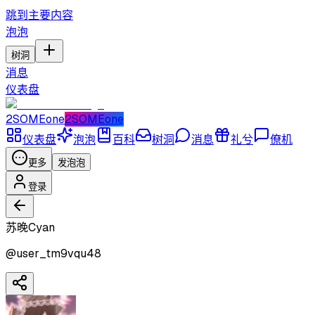
跳到主要内容
泡泡
树洞
消息
仪表盘
2SOMEone
2SOMEone
仪表盘
泡泡
百科
树洞
消息
礼兮
僚机
更多
发泡泡
登录
苏晚Cyan
@
user_tm9vqu48