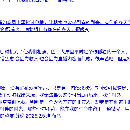
岁年年，愿我们来日方长，一路相伴。
绪如春风十里拂过草地，让枯木也能感到春的到来。有你的冬天
觉的跟着笑，晚鹅姐！有你在的冬天，很暖🫰
分吧 时机到了使我们相遇，因个人原因平时是个很孤独的一个人
常焦虑 会因为收入 也会因为直播内容而焦虑，很辛苦吧… 但是
刻的印象，没有鲜花没有掌声，只是有一句淡淡欢迎与问候引我驻足
会主动喊我出来玩，我无法辜负这份付出…再后来，我们相熟，
你常常调侃我，明明是一个大大方方的北方人，却老是在你这里败
你相伴的时光，那些卓尔不群，能在我的生命中留下一道微光，照
苏晚 2026.2.5 玙 留念