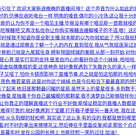
吸引住了.欢迎大家新进晚晚的直播间.唉？这个声音为什么如此的
的.仿佛在收听电台一样.明亮的嗓音.偶尔的小冷场.这让我十分
我本能的认为你不是一个唱见主播.毕竟没有哪个唱见能一首歌就哑的
是吃喉糖吧.又再次私信你让你购买喉糖去缓解嗓子的不适.嗯！这
.那时候我不知道你是全职主播.就本能的以为你就如此了.所以我就
格就是通过观察去了解一个人的内在.直到现在.我从气氛组逐渐过
.毕竟妲己就是九尾狐化身.拥有倾国倾城的美貌.从那一刻开始,对
心意.是实打实的支持.是发自内心的看好你这个小妹妹. 哈哈哈
虚拟偶像般的爱.这很神奇.就好像我遇到了失散许久的家人一样.
子又哑了.怕你卡顿而影响了直播节奏.总之就是怕这怕那的.哈哈
杭夜色.晚若星辰.这是对你这个妹妹.也是今后和当下最最直观的感
亮了起来.依旧是那颗最闪耀的星辰.虽然天上的星星很多.多到数
夜晚星.是独属于你自己最耀眼的那颗星.我不清楚自己能够陪伴你
让你真正的理解直播这个行业不好做.能保证稳定的直播人数都是很难
难得可贵的.就好像遇到了宝藏.打开箱子便是另一番天地. 我在
哈哈.从头到脚的轻松啊. 其实说了这么多.有的没的.我都是想到
时不时的拿出来擦擦灰尘.然后捧在手里面反复阅读.那些个点点滴
是暮年时.坐在公园的长椅上.也能欣慰一笑的过往.加油！