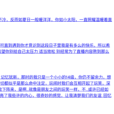
不冷，反而如夏日一般暖洋洋，你如小太阳，一直照耀温暖着直
，可直到遇到你才意识到这段日子里我是有多么的快乐，所以希
希望你别给自己太压力 适当放松 别经常为了直播内容熬到那么
，记忆犹新，那时的我只是一个小小的14级，你仍不留余力，想
一切都似乎是那么命中注定，玩闹时我们会互相开起了玩笑，深
下阵来，是啊…就像是朋友之间的玩笑一样，不…或许已经如
亮了我些许的内心，很奇妙的感觉，让我清楚我们的友谊. 回忆