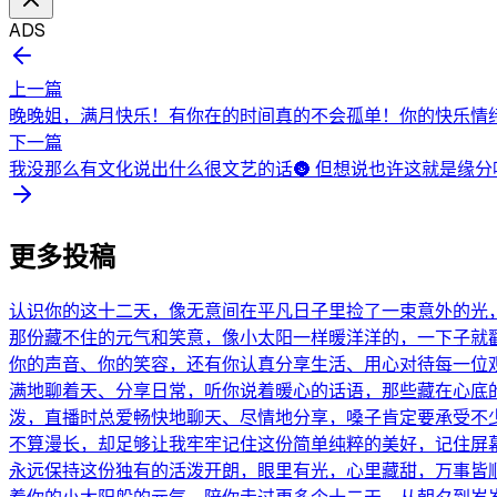
ADS
上一篇
晚晚姐，满月快乐！有你在的时间真的不会孤单！你的快乐情绪
下一篇
我没那么有文化说出什么很文艺的话🌚 但想说也许这就是缘分
更多投稿
认识你的这十二天，像无意间在平凡日子里捡了一束意外的光
那份藏不住的元气和笑意，像小太阳一样暖洋洋的，一下子就
你的声音、你的笑容，还有你认真分享生活、用心对待每一位
满地聊着天、分享日常，听你说着暖心的话语，那些藏在心底
泼，直播时总爱畅快地聊天、尽情地分享，嗓子肯定要承受不
不算漫长，却足够让我牢牢记住这份简单纯粹的美好，记住屏
永远保持这份独有的活泼开朗，眼里有光，心里藏甜，万事皆