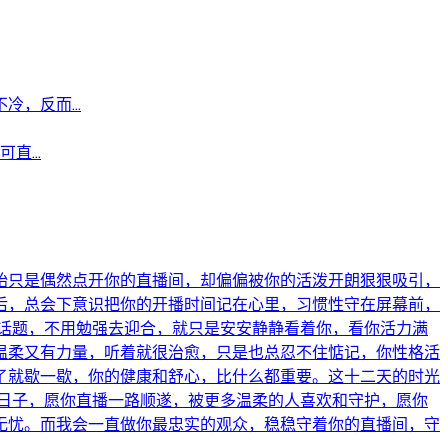
，反而...
...
始只是偶然点开你的直播间，却偏偏被你的活泼开朗狠狠吸引，
后，总会下意识把你的开播时间记在心里，习惯性守在屏幕前，
话题，不用勉强去迎合，就只是安安静静看着你，看你活力满
温柔又有力量，听着就很治愈，只是也总忍不住惦记，你性格活
了就歇一歇，你的健康和舒心，比什么都重要。这十二天的时光
日子，愿你直播一路顺遂，被更多温柔的人喜欢和守护，愿你
无忧。而我会一直做你最忠实的观众，稳稳守着你的直播间，守