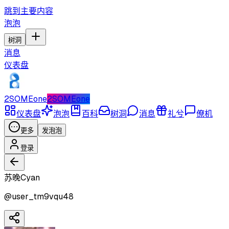
跳到主要内容
泡泡
树洞
消息
仪表盘
2SOMEone
2SOMEone
仪表盘
泡泡
百科
树洞
消息
礼兮
僚机
更多
发泡泡
登录
苏晚Cyan
@
user_tm9vqu48