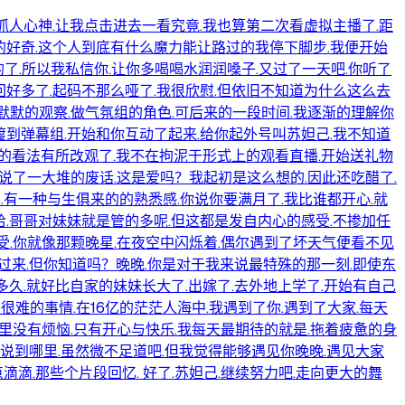
抓人心神.让我点击进去一看究竟.我也算第二次看虚拟主播了.距
的好奇.这个人到底有什么魔力能让路过的我停下脚步.我便开始
了.所以我私信你.让你多喝喝水润润嗓子.又过了一天吧.你听了
回好多了.起码不那么哑了.我很欣慰.但依旧不知道为什么这么去
默默的观察.做气氛组的角色.可后来的一段时间.我逐渐的理解你
渡到弹幕组.开始和你互动了起来.给你起外号叫苏妲己.我不知道
你的看法有所改观了.我不在拘泥于形式上的观看直播.开始送礼物
.说了一大堆的废话.这是爱吗？我起初是这么想的.因此还吃醋了.
有一种与生俱来的的熟悉感.你说你要满月了.我比谁都开心.就
哈.哥哥对妹妹就是管的多呢.但这都是发自内心的感受.不掺加任
受.你就像那颗晚星.在夜空中闪烁着.偶尔遇到了坏天气便看不见
不过来.但你知道吗？晚晚.你是对于我来说最特殊的那一刻.即使东
多久.就好比自家的妹妹长大了.出嫁了.去外地上学了.开始有自己
的事情.在16亿的茫茫人海中.我遇到了你.遇到了大家.每天
这里没有烦恼.只有开心与快乐.我每天最期待的就是.拖着疲惫的身
哪里说到哪里.虽然微不足道吧.但我觉得能够遇见你晚晚.遇见大家
滴.那些个片段回忆. 好了.苏妲己.继续努力吧.走向更大的舞