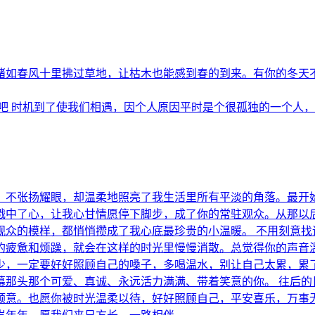
如春风十里拂过草地，让枯木也能感到春的到来。有你的冬天不冷
吧 时机到了使我们相遇，因个人原因平时是个很孤独的一个人，可直
，不张扬耀眼，却温柔地照亮了我生活里所有平淡的角落。最开
戳中了心，让我心甘情愿停下脚步，成了你的常驻观众。从那以
观众的模样，都悄悄攒成了我心底最珍贵的小温暖。 不用刻意找
的疲惫和烦躁，就会在这样的时光里慢慢消散。总觉得你的声音
少，一定要好好照顾自己的嗓子，多喝温水，别让自己太累，累
幕那头那个可爱、真诚、永远活力满满、带着笑意的你。 往后的
顺意。也愿你被时光温柔以待，好好照顾自己，平安喜乐，万事