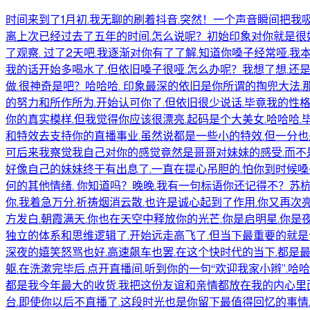
时间来到了1月初.我无聊的刷着抖音.突然！一个声音瞬间把我
离上次已经过去了五年的时间.怎么说呢？初始印象对你就是很好
了观察. 过了2天吧.我逐渐对你有了了解.知道你嗓子经常哑.
我的话开始多喝水了.但依旧嗓子很哑.怎么办呢？我想了想.还
做.很神奇是吧？哈哈哈. 印象最深的依旧是你所谓的掏兜大法
的努力和所作所为.开始认可你了.但依旧很少说话.毕竟我的性
你的真实模样.但我觉得你应该很漂亮.起码是个大美女.哈哈哈
和特效去支持你的直播事业.虽然说都是一些小的特效.但一分也是
可后来我察觉我自己对你的感觉竟然是哥哥对妹妹的感受.而不是
好像自己的妹妹终于有出息了.一直在提心吊胆的.怕你到时候嗓
何的其他情绪. 你知道吗？晚晚.我有一句标语你还记得不？苏
你.我着急万分.祈祷烟消云散.也许是诚心起到了作用.你又再次
方发白.朝霞满天.你也在天空中释放你的光芒.你是启明星.你是
独立的体系和思维逻辑了.开始远走高飞了.但当下最重要的就是
深夜的嬉笑怒骂也好.高速飙车也罢.在这个快时代的当下.都是最
躯.在洗漱完毕后.点开直播间.听到你的一句“欢迎我家小辫”.哈
都是我今年最大的收货.我把这份友谊和亲情都放在我的内心里面.
台.即使你以后不直播了.这段时光也是你留下最值得回忆的事情.