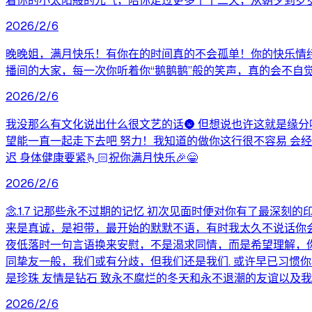
着你的小太阳般的元气，陪你走过更多个十二天，从朝夕到岁
2026/2/6
晚晚姐，满月快乐！有你在的时间真的不会孤单！你的快乐情
播间的大家，每一次你听着你“鹅鹅鹅”般的笑声，真的会不自
2026/2/6
我没那么有文化说出什么很文艺的话🌚 但想说也许这就是缘
望能一直一起走下去吧 努力！我知道的做你这行很不容易 会经
迟 身体健康要紧🫰🏻祝你满月快乐🎉😁
2026/2/6
念.1.7 记那些永不过期的记忆 初次见面时便对你有了最深
来是真诚，是袒带，最开始的默默不语，有时我太久不说话你
夜低落时一句言语换来安慰，不是渴求同情，而是希望理解，
同挚友一般，我们或有分歧，但我们还是我们. 或许早已习惯
是珍珠 友情是钻石 致永不腐烂的冬天和永不退潮的友谊以及我的挚友 
2026/2/6