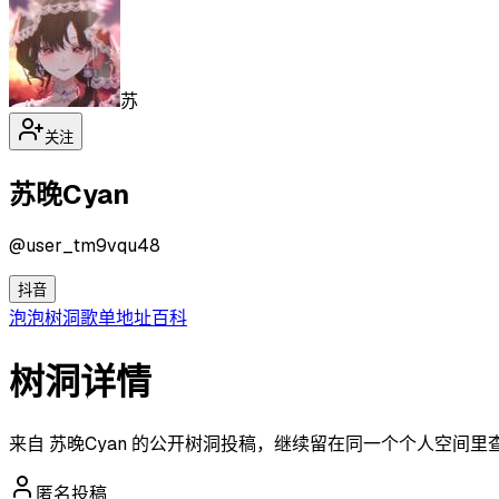
苏
关注
苏晚Cyan
@
user_tm9vqu48
抖音
泡泡
树洞
歌单
地址
百科
树洞详情
来自 苏晚Cyan 的公开树洞投稿，继续留在同一个个人空间里
匿名投稿