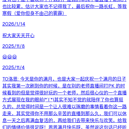
也比较累，估计大家也不记得我了，最后祝你一路长虹，等我
寒假（爱你但身不由己的雾霾）
2026/1/14
祝大家天天开心
2025/11/8
😃😃😃
2025/11/4
TO洛恩: 今天是你的满月，也是大家一起庆祝一个满月的日子
其实我第一次刷到你的时候，是在别的老师直播间打PK 的时
候看到的但是觉得很好玩的一个老师，然后很心仪的一个直播
方式展现在我的眼前(*´I`*)其实不知不觉的就陪伴了你也算挺
久的，总觉得时间是一个让人很难以琢磨的事情看着你这一路
走来，其实觉得你不用那么辛苦的直播到那么久，我们可以休
息一天之后再满血复活的，再给我们去带来快乐与欢笑。给我
们的情绪价值很足呀！恩恩满月快乐呀，虽然说这句话已经听