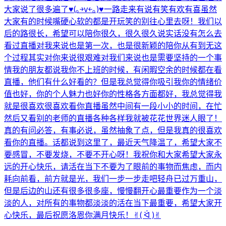
大家说了很多遍了♥(｡￫v￩｡)♥一路走来有说有笑有欢有喜虽然
大家有的时候嘴硬心软的都是开玩笑的别往心里去呀！我们以
后的路很长，希望可以陪你很久，很久很久说实话没有怎么去
看过直播对我来说也是第一次，也是很新颖的陪你从有到无这
个过程其实对你来说很艰难对我们来说也是需要坚持的一个事
情我的朋友都说我你不上班的时候，有闲暇空余的时候都在看
直播，他们有什么好看的？但是我总觉得你吸引我你的情绪价
值也好，你的个人魅力也好你的性格各方面都好，我总觉得我
就是很喜欢很喜欢看你直播虽然中间有一段小小的时间，在忙
然后又看别的老师的直播各种各样我就被花花世界迷人眼了！
真的有问必答，有事必说，虽然抽象了点，但是我真的很喜欢
看你的直播。话都说到这里了，最近天气降温了，希望大家不
要感冒，不要发烧，不要不开心呀！我祝你和大家希望大家永
远的开心快乐，请活在当下不要为了眼前的事物而焦虑，而内
耗向前看，前方就是光，我们一步一步走吧轻舟已过万重山，
但是后边的山还有很多很多座，慢慢翻开心最重要作为一个淡
淡的人，对所有的事物都淡淡的活在当下最重要，希望大家开
心快乐，最后祝愿洛恩你满月快乐！✌︎( ᐛ )✌︎