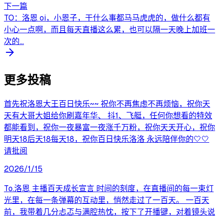
下一篇
TO：洛恩 oi，小恩子，干什么事都马马虎虎的，做什么都有
小心一点啊，而且每天直播这么累，也可以隔一天晚上加班一
次的...
更多投稿
首先祝洛恩大王百日快乐~~ 祝你不再焦虑不再烦恼，祝你天
天有大哥大姐给你刷嘉年华、 抖1、飞艇，任何你想看的特效
都能看到，祝你一夜暴富一夜涨千万粉，祝你天天开心，祝你
明天18后天18每天18，祝你百日快乐洛洛 永远陪伴你的🤍🤍
请批阅
2026/1/15
To.洛恩 主播百天成长宣言 时间的刻度，在直播间的每一束灯
光里，在每一条弹幕的互动里，悄然走过了一百天。 一百天
前，我带着几分忐忑与满腔热忱，按下了开播键，对着镜头说