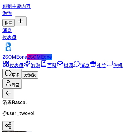
跳到主要内容
泡泡
树洞
消息
仪表盘
2SOMEone
2SOMEone
仪表盘
泡泡
百科
树洞
消息
礼兮
僚机
更多
发泡泡
登录
洛恩Rascal
@
user_twovol