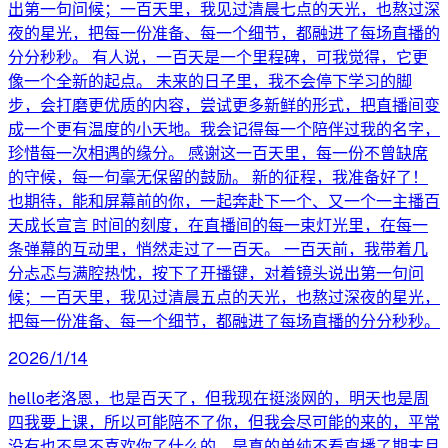
出第一句问候；一百天里，我见过清晨七点的天光，也熬过深
夜的星光，把每一份准备、每一个细节，都融进了每场直播的
分分秒秒。 有人说，一百天是一个里程碑，可我觉得，它更
像一个全新的起点。 未来的日子里，我不会停下学习的脚
步，会打磨更优质的内容，尝试更多新鲜的形式，把直播间变
成一个更有温度的小天地。我会记得每一个陪伴过我的名字，
珍惜每一次相遇的缘分。 感谢这一百天里，每一份不曾缺席
的守候，每一句毫无保留的鼓励。 新的征程，我准备好了！
也期待，能和屏幕前的你，一起奔赴下一个、又一个一主播百
天成长宣言 时间的刻度，在直播间的每一束灯光里，在每一
条弹幕的互动里，悄然走过了一百天。 一百天前，我带着几
分忐忑与满腔热忱，按下了开播键，对着镜头说出第一句问
候；一百天里，我见过清晨五点的天光，也熬过深夜的星光，
把每一份准备、每一个细节，都融进了每场直播的分分秒秒。
2026/1/14
hello老洛恩，也是百天了，但我现在挺淡网的，明天也是周
四我要上课，所以可能陪不了你，但我会尽可能的来的，平常
没有也不是不喜欢你了什么的，是真的单纯不看直播了期末月