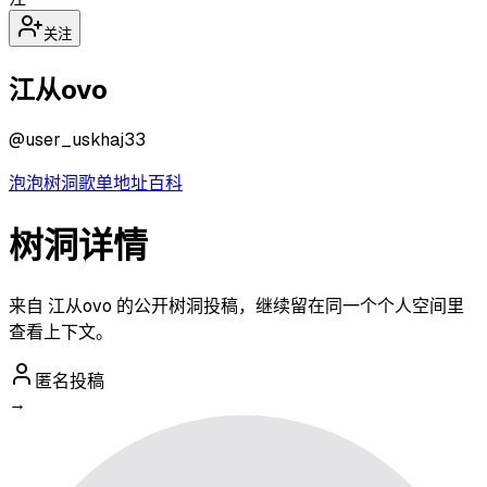
关注
江从ovo
@
user_uskhaj33
泡泡
树洞
歌单
地址
百科
树洞详情
来自 江从ovo 的公开树洞投稿，继续留在同一个个人空间里
查看上下文。
匿名投稿
→