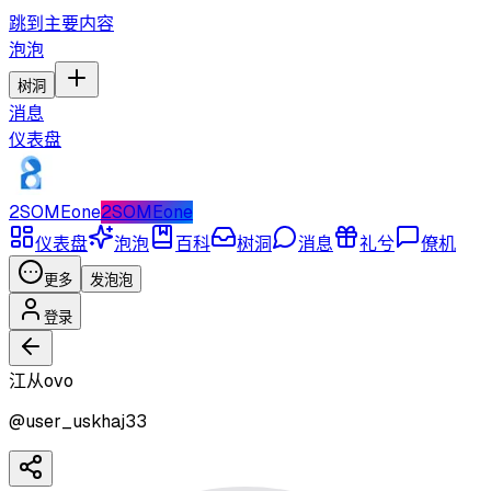
跳到主要内容
泡泡
树洞
消息
仪表盘
2SOMEone
2SOMEone
仪表盘
泡泡
百科
树洞
消息
礼兮
僚机
更多
发泡泡
登录
江从ovo
@
user_uskhaj33