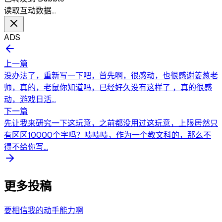
读取互动数据…
ADS
上一篇
没办法了，重新写一下吧，首先啊，很感动，也很感谢姜葱老
师，真的，老鼠你知道吗，已经好久没有这样了 ，真的很感
动，游戏日活...
下一篇
先让我来研究一下这玩意，之前都没用过这玩意，上限居然只
有区区10000个字吗？啧啧啧，作为一个教文科的，那么不
得不给你写...
更多投稿
要相信我的动手能力啊