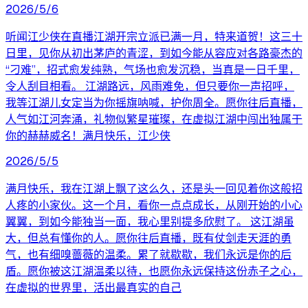
2026/5/6
听闻江少侠在直播江湖开宗立派已满一月，特来道贺！这三十
日里，见你从初出茅庐的青涩，到如今能从容应对各路豪杰的
“刁难”，招式愈发纯熟，气场也愈发沉稳，当真是一日千里，
令人刮目相看。 江湖路远，风雨难免，但只要你一声招呼，
我等江湖儿女定当为你摇旗呐喊，护你周全。愿你往后直播，
人气如江河奔涌，礼物似繁星璀璨，在虚拟江湖中闯出独属于
你的赫赫威名！满月快乐，江少侠
2026/5/5
满月快乐，我在江湖上飘了这么久，还是头一回见着你这般招
人疼的小家伙。这一个月，看你一点点成长，从刚开始的小心
翼翼，到如今能独当一面，我心里别提多欣慰了。 这江湖虽
大，但总有懂你的人。愿你往后直播，既有仗剑走天涯的勇
气，也有细嗅蔷薇的温柔。累了就歇歇，我们永远是你的后
盾。愿你被这江湖温柔以待，也愿你永远保持这份赤子之心，
在虚拟的世界里，活出最真实的自己