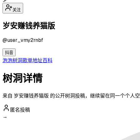
关注
岁安赚钱养猫版
@
user_vmy2rnbf
抖音
泡泡
树洞
歌单
地址
百科
树洞详情
来自 岁安赚钱养猫版 的公开树洞投稿，继续留在同一个个人
匿名投稿
→