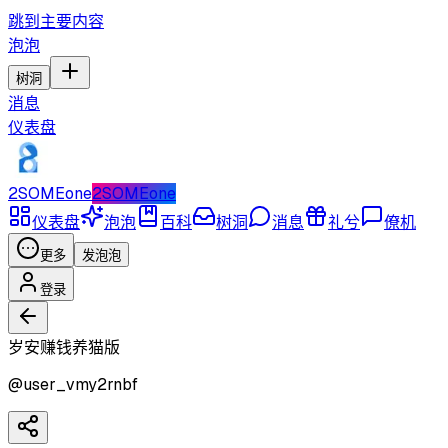
跳到主要内容
泡泡
树洞
消息
仪表盘
2SOMEone
2SOMEone
仪表盘
泡泡
百科
树洞
消息
礼兮
僚机
更多
发泡泡
登录
岁安赚钱养猫版
@
user_vmy2rnbf