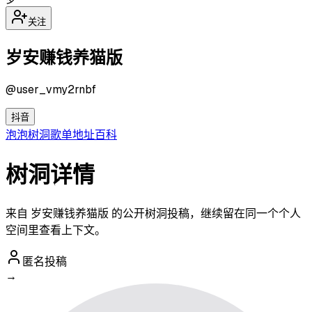
关注
岁安赚钱养猫版
@
user_vmy2rnbf
抖音
泡泡
树洞
歌单
地址
百科
树洞详情
来自 岁安赚钱养猫版 的公开树洞投稿，继续留在同一个个人
空间里查看上下文。
匿名投稿
→