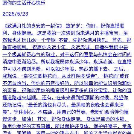
愿你的生活开心快乐
2026/5/23
《致满月礼的岁安的一封信》 致岁岁： 你好，祝你直播顺
利，身体健康。 这是我第一次遇到尚未满月的主播宝宝，虽
然我也才玩儿dy一个学期···不管，先祝你满月快乐。 首先，祝
你直播顺利。 祝愿你永远少年，永远赤诚。直播在我眼中是
一个极其耗费心气的职业，对于这行的喜爱与热情会在时间的
消磨中逐渐殆尽。所以我祝愿你永远少年，永远赤诚。在直播
中可以不遇到黑粉，可以如少年般，热烈的播下去。 之后，
我想说，“幸得识卿桃花面，从此阡陌多暖春”，“桃花面”或许
不怎么恰当，但你的声音很好听，所以很幸运能认识到你和你
的声音。祝你能用你的嗓音吸引来更多的粉丝宝宝，让你的直
播道路越来越顺。 还有，在未来遇到瓶颈期的时候，希望你
还能记得，“最长的路也有尽头，最黑暗的夜晚也会迎来清
晨”，守住耐心，不焦躁，用自己的节奏，老粉们会陪伴你慢
慢进步，加油！ 其次，祝你身体健康。 身体是革命的本钱，
你用你美好的声音直播，所以保护好身体，保护好嗓子，常备
温水、润喉糖。不用一时的透支支出，影响了生活中岁岁的美