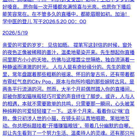
好嗓音。 愿你每一次开播都充满惊喜与光亮，也愿你下播后
能笑容常在。在不管多久的直播中，都能眉眼如初。加油！
学中医的登儿 写于2026.5.20 00：00
2026/5/19
亲爱的可爱的岁岁： 见信如晤。 提笔写这封信的时候，窗外
的夜色正像被稀释的墨汁，温柔地晕染开来。先生想起你直播
间里那方小小的天地，仿佛与这喧嚣尘世隔绝，独自流淌着一
种静谧而清澈的时光。 人与人是有奇妙缘分的。先生的歌单
里，常年盘踞着那些粗粝的摇滚、怀旧的复古乐，还有带着都
市霓虹气息的City Pop，原本与你所吟唱的那些婉转古风，是
两条平行流淌的河。然而，大半个月前偶然踏入你的直播间，
却被你那如猫咪般轻巧可爱的声音绊住了脚步。或许，人与人
的相遇，本就不需要歌单的共鸣，只需要那一瞬间，心头被某
种纯粹的可爱轻轻撞了一下。 这半个月来，看着你以“咪”自
称，像只初涉人世的小猫，在镜头前认真地唱歌、笨拙地互
动。你总把标题挂着“开播赚猫粮钱”，带着几分幽默的自嘲，
却让先生看到了一个努力生活、温柔待人的灵魂。还有那只叫