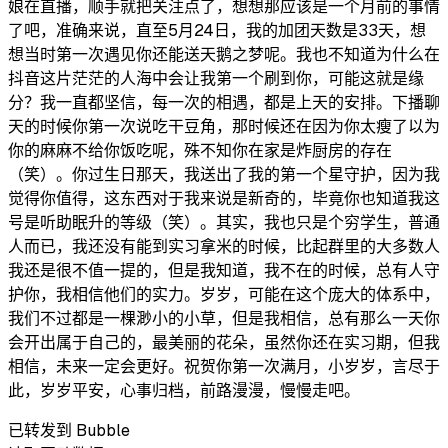
娘在直播，顺手就把关注点了，想想那应该是一个月前的事情
了吧，准确来说，直至5月24日，我的加团天数是33天，想
想当时第一次遇见你还能送天鹅之梦呢。我也不知道为什么在
抖音这片茫茫的人海中会让我第一个刷到你，可能这就是缘
分？我一直都坚信，每一次的相遇，都是上天的安排。下播聊
天的时候你第一次说吃干豆角，那时候还在因为你太瘦了以为
你的麻麻不给你饭吃呢，殊不知你在家是炸厨房的存在
（笑）。你过生日那天，我送出了我的第一个星守护，因为我
觉得你值得，这东西对于我来说是新奇的，毕竟你也知道我这
号是听助眠升的等级（笑）。其实，我也只是个穷学生，普通
人而已，我还没有能到实习拿米的时候，比起群里的大多数人
我还是很不值一提的，但是我知道，我不在的时候，总有人守
护你，我相信他们的实力。岁岁，可能在这个庞大的体系中，
我们不过都是一棵渺小的小草，但是我相信，总有那么一天你
会开出属于自己的，最美丽的花朵，虽然你还在实习期，但我
相信，未来一定会更好。祝贺你第一次满月，小岁岁，言尽于
此，岁岁平安，心事归档，前路漫漫，慢慢走吧。
已转发到 Bubble