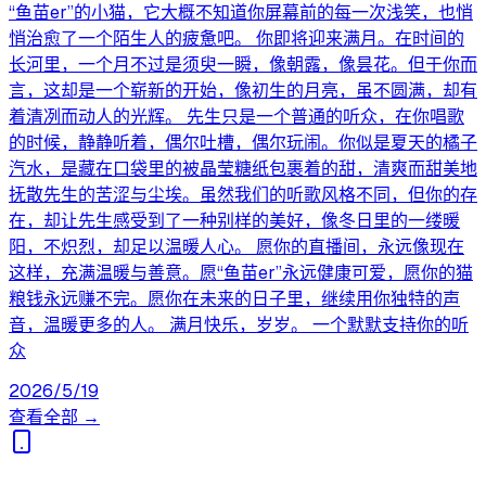
“鱼苗er”的小猫，它大概不知道你屏幕前的每一次浅笑，也悄
悄治愈了一个陌生人的疲惫吧。 你即将迎来满月。在时间的
长河里，一个月不过是须臾一瞬，像朝露，像昙花。但于你而
言，这却是一个崭新的开始，像初生的月亮，虽不圆满，却有
着清冽而动人的光辉。 先生只是一个普通的听众，在你唱歌
的时候，静静听着，偶尔吐槽，偶尔玩闹。你似是夏天的橘子
汽水，是藏在口袋里的被晶莹糖纸包裹着的甜，清爽而甜美地
抚散先生的苦涩与尘埃。虽然我们的听歌风格不同，但你的存
在，却让先生感受到了一种别样的美好，像冬日里的一缕暖
阳，不炽烈，却足以温暖人心。 愿你的直播间，永远像现在
这样，充满温暖与善意。愿“鱼苗er”永远健康可爱，愿你的猫
粮钱永远赚不完。愿你在未来的日子里，继续用你独特的声
音，温暖更多的人。 满月快乐，岁岁。 一个默默支持你的听
众
2026/5/19
查看全部 →