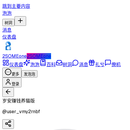
跳到主要内容
泡泡
树洞
消息
仪表盘
2SOMEone
2SOMEone
仪表盘
泡泡
百科
树洞
消息
礼兮
僚机
更多
发泡泡
登录
岁安赚钱养猫版
@
user_vmy2rnbf