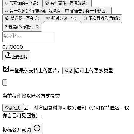
✨
形容你的三个词：
🤫
有件事我一直没敢说：
👀
第一次见到你的时候，我觉得
💌
偷偷告诉你一个秘密：
🎧
最近我一直在听：
🫶
想对你说一句：
📺
下次直播希望你能
❓
我最好奇的是，你
0/10000
上传图片
未登录仅支持上传图片，
后可上传更多类型
登录
当前稿件将以匿名方式提交
后，对方回复时即可收到通知（仍可保持匿名，仅
登录/注册
你自己可见回复）。
投稿公开意愿