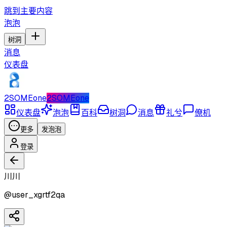
跳到主要内容
泡泡
树洞
消息
仪表盘
2SOMEone
2SOMEone
仪表盘
泡泡
百科
树洞
消息
礼兮
僚机
更多
发泡泡
登录
川川
@
user_xgrtf2qa