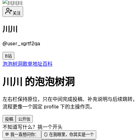
川
关注
川川
@
user_xgrtf2qa
B站
泡泡
树洞
歌单
地址
百科
川川 的泡泡树洞
左右栏保持原位，只在中间完成投稿、补充说明与后续跳转，
流程更像一个固定 profile 下的主操作页。
投稿
公开信
不知道写什么？挑一个开头
💬
我一直想问你：
🪞
在我眼里，你其实是一个