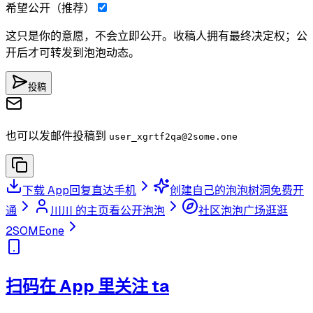
希望公开（推荐）
这只是你的意愿，不会立即公开。收稿人拥有最终决定权；公
开后才可转发到泡泡动态。
投稿
也可以发邮件投稿到
user_xgrtf2qa
@2some.one
下载 App
回复直达手机
创建自己的泡泡树洞
免费开
通
川川 的主页
看公开泡泡
社区泡泡广场
逛逛
2SOMEone
扫码在 App 里关注 ta