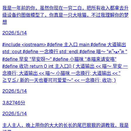
我是一年前的你，虽然你现在一穷二白，把所有收入都拿去升
级设备约图做模型了，你真是一只大啥猫，不过我理解你的梦
想
2026/5/14
#include <iostream> #define 主入口 main #define 大道输出
std::cout #define 一念换行 std::endl #define 喵～ "ฅ՞•ﻌ•՞ฅ "
#define 早安 "早安呀～" #define 小猫咪 "本喵来请安咯"
#define 收功 return 0 int 主入口() { 大道输出 << 喵～ 早安 一
念换行; 大道输出 << 喵～ 小猫咪 一念换行; 大道输出 << "
≧∇≦ﾉ 新的一天也要可可爱爱～" << 一念换行; 收功; }
2026/5/14
3.82746分
2026/5/14
主人主人，晚上用你的大大的长长的尾巴狠狠的调教我，我是