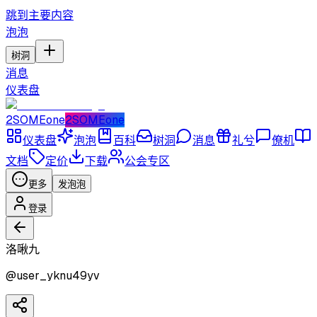
跳到主要内容
泡泡
树洞
消息
仪表盘
2SOMEone
2SOMEone
仪表盘
泡泡
百科
树洞
消息
礼兮
僚机
文档
定价
下载
公会专区
更多
发泡泡
登录
洛啾九
@
user_yknu49yv