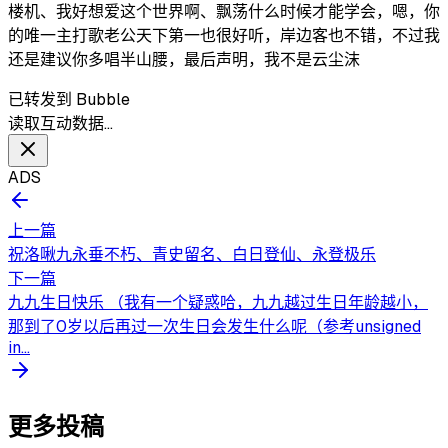
楼机、我好想爱这个世界啊、飘荡什么时候才能学会，嗯，你
的唯一主打歌老公天下第一也很好听，岸边客也不错，不过我
还是建议你多唱半山腰，最后声明，我不是云尘沫
已转发到 Bubble
读取互动数据…
ADS
上一篇
祝洛啾九永垂不朽、青史留名、白日登仙、永登极乐
下一篇
九九生日快乐 （我有一个疑惑哈，九九越过生日年龄越小，
那到了0岁以后再过一次生日会发生什么呢（参考unsigned
in...
更多投稿