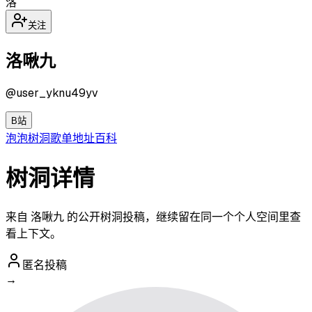
洛
关注
洛啾九
@
user_yknu49yv
B站
泡泡
树洞
歌单
地址
百科
树洞详情
来自 洛啾九 的公开树洞投稿，继续留在同一个个人空间里查
看上下文。
匿名投稿
→