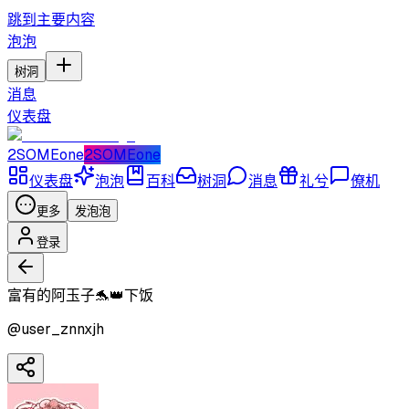
跳到主要内容
泡泡
树洞
消息
仪表盘
2SOMEone
2SOMEone
仪表盘
泡泡
百科
树洞
消息
礼兮
僚机
更多
发泡泡
登录
富有的阿玉子🐬👑下饭
@
user_znnxjh