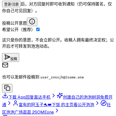
后，对方回复时即可收到通知（仍可保持匿名，仅
登录/注册
你自己可见回复）。
投稿公开意愿
希望公开（推荐）
这只是你的意愿，不会立即公开。收稿人拥有最终决定权；公
开后才可转发到泡泡动态。
投稿
也可以发邮件投稿到
user_znnxjh
@2some.one
下载 App
回复直达手机
创建自己的泡泡树洞
免费开
通
富有的阿玉子🐬👑下饭 的主页
看公开泡泡
社
区泡泡广场
逛逛 2SOMEone