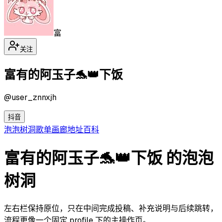
富
关注
富有的阿玉子🐬👑下饭
@
user_znnxjh
抖音
泡泡
树洞
歌单
画廊
地址
百科
富有的阿玉子🐬👑下饭 的泡泡
树洞
左右栏保持原位，只在中间完成投稿、补充说明与后续跳转，
流程更像一个固定 profile 下的主操作页。