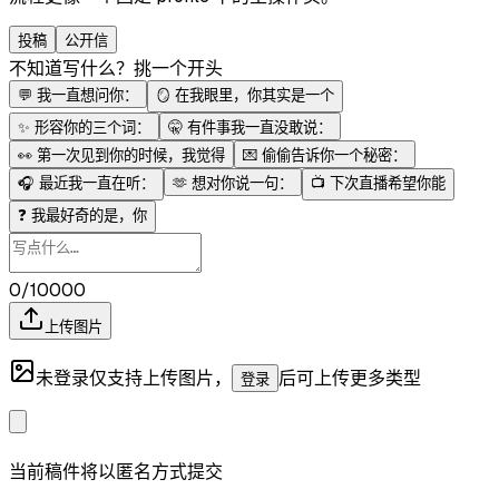
投稿
公开信
不知道写什么？挑一个开头
💬
我一直想问你：
🪞
在我眼里，你其实是一个
✨
形容你的三个词：
🤫
有件事我一直没敢说：
👀
第一次见到你的时候，我觉得
💌
偷偷告诉你一个秘密：
🎧
最近我一直在听：
🫶
想对你说一句：
📺
下次直播希望你能
❓
我最好奇的是，你
0/10000
上传图片
未登录仅支持上传图片，
后可上传更多类型
登录
当前稿件将以匿名方式提交