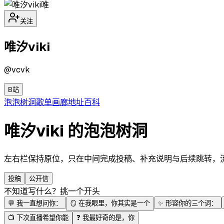
唯
关注
唯汐viki
@
vcvk
B站
泡泡
树洞
歌单
画廊
地址
百科
唯汐viki 的泡泡树洞
左右栏保持原位，只在中间完成投稿、补充说明与后续跳转，流程更
投稿
公开信
不知道写什么？挑一个开头
💬
我一直想问你：
🪞
在我眼里，你其实是一个
✨
形容你的三个词：
📺
下次直播希望你能
❓
我最好奇的是，你