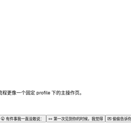
像一个固定 profile 下的主操作页。
🤫
有件事我一直没敢说：
👀
第一次见到你的时候，我觉得
💌
偷偷告诉