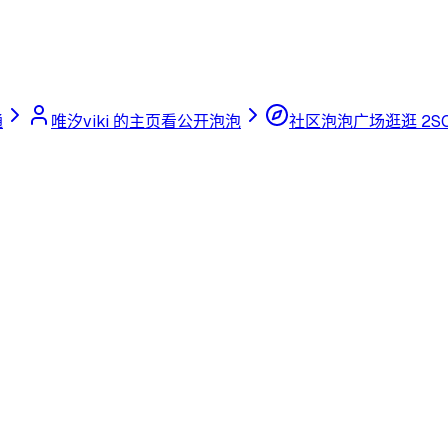
通
唯汐viki 的主页
看公开泡泡
社区泡泡广场
逛逛 2S