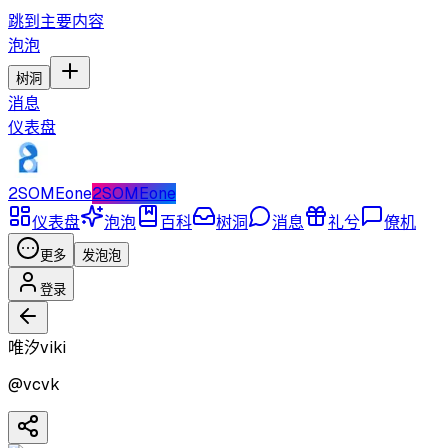
跳到主要内容
泡泡
树洞
消息
仪表盘
2SOMEone
2SOMEone
仪表盘
泡泡
百科
树洞
消息
礼兮
僚机
更多
发泡泡
登录
唯汐viki
@
vcvk