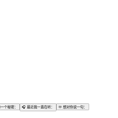
你一个秘密：
🎧
最近我一直在听：
🫶
想对你说一句：