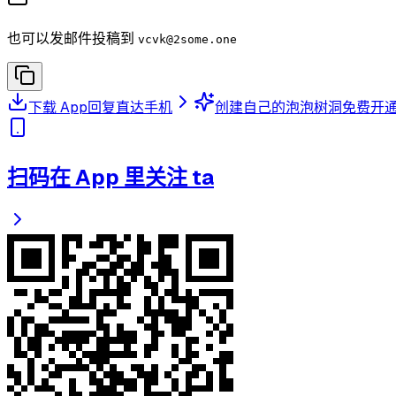
也可以发邮件投稿到
vcvk
@2some.one
下载 App
回复直达手机
创建自己的泡泡树洞
免费开
扫码在 App 里关注 ta