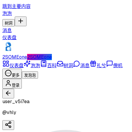
跳到主要内容
泡泡
树洞
消息
仪表盘
2SOMEone
2SOMEone
仪表盘
泡泡
百科
树洞
消息
礼兮
僚机
更多
发泡泡
登录
user_v5i7ea
@
vhly