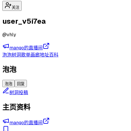
关注
user_v5i7ea
@
vhly
mango的直播间
泡泡
树洞
歌单
画廊
地址
百科
泡泡
泡泡
回复
树洞投稿
主页资料
mango的直播间