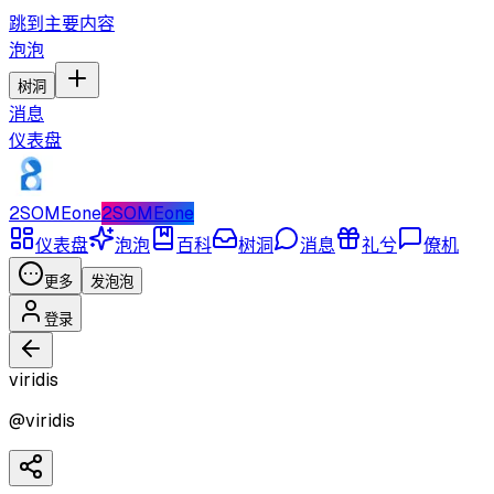
跳到主要内容
泡泡
树洞
消息
仪表盘
2SOMEone
2SOMEone
仪表盘
泡泡
百科
树洞
消息
礼兮
僚机
更多
发泡泡
登录
viridis
@
viridis