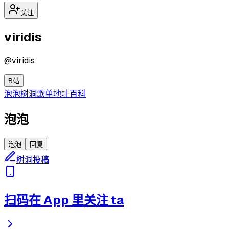
关注
viridis
@
viridis
B站
泡泡
树洞
歌单
地址
百科
泡泡
泡泡
回复
树洞投稿
扫码在 App 里关注 ta