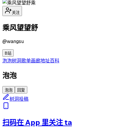
乘
关注
乘风望望舒
@
wangsu
B站
泡泡
树洞
歌单
画廊
地址
百科
泡泡
泡泡
回复
树洞投稿
扫码在 App 里关注 ta