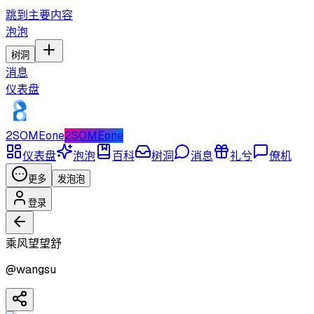
跳到主要内容
泡泡
树洞
消息
仪表盘
2SOMEone
2SOMEone
仪表盘
泡泡
百科
树洞
消息
礼兮
僚机
更多
发泡泡
登录
乘风望望舒
@
wangsu