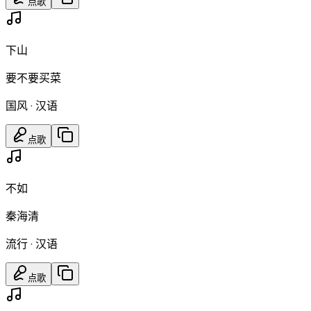
点歌
下山
要不要买菜
国风
·
汉语
点歌
不如
秦海清
流行
·
汉语
点歌