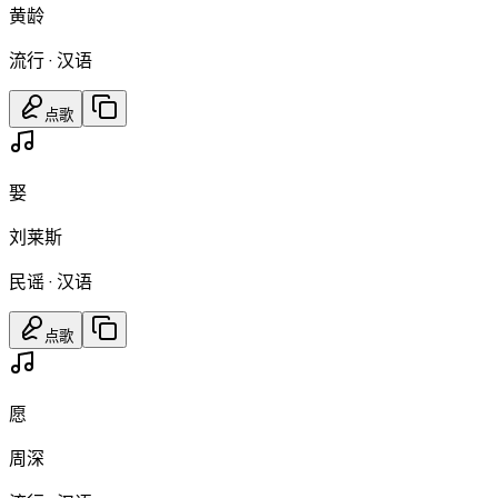
黄龄
流行
·
汉语
点歌
娶
刘莱斯
民谣
·
汉语
点歌
愿
周深