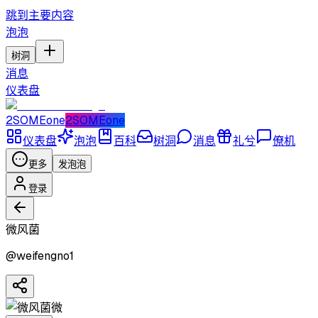
跳到主要内容
泡泡
树洞
消息
仪表盘
2SOMEone
2SOMEone
仪表盘
泡泡
百科
树洞
消息
礼兮
僚机
更多
发泡泡
登录
微风菌
@
weifengno1
微