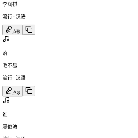
李润祺
流行
·
汉语
点歌
落
毛不易
流行
·
汉语
点歌
谁
廖俊涛