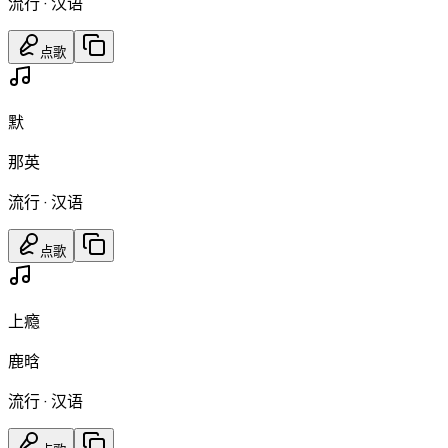
流行
·
汉语
点歌
默
那英
流行
·
汉语
点歌
上瘾
鹿晗
流行
·
汉语