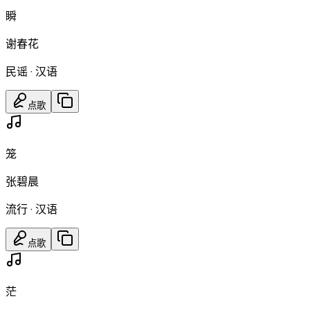
瞬
谢春花
民谣
·
汉语
点歌
笼
张碧晨
流行
·
汉语
点歌
茫