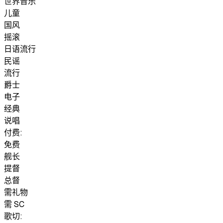
世界音乐
儿童
国风
摇滚
日语流行
民谣
流行
爵士
电子
经典
说唱
付费:
免费
舰长
提督
总督
需礼物
需 SC
歌切: