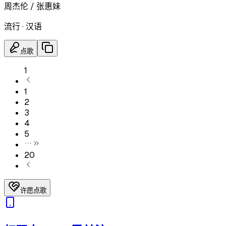
周杰伦 / 张惠妹
流行
·
汉语
点歌
1
1
2
3
4
5
20
许愿点歌