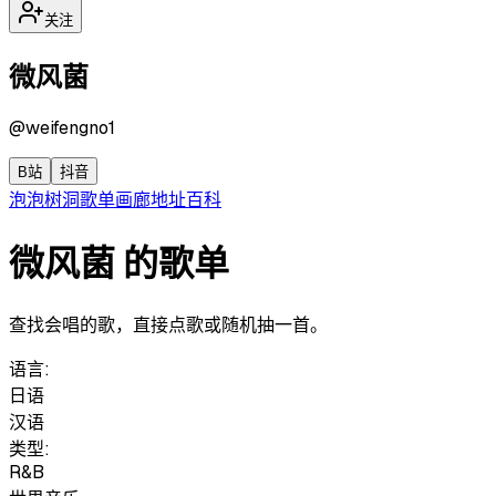
关注
微风菌
@
weifengno1
B站
抖音
泡泡
树洞
歌单
画廊
地址
百科
微风菌 的歌单
查找会唱的歌，直接点歌或随机抽一首。
语言:
日语
汉语
类型:
R&B