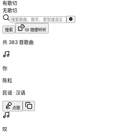
有歌切
无歌切
搜索
🎲 随便听听
共 383 首歌曲
你
陈粒
民谣
·
汉语
点歌
叹