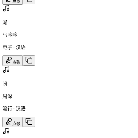
点歌
溯
马吟吟
电子
·
汉语
点歌
盼
周深
流行
·
汉语
点歌