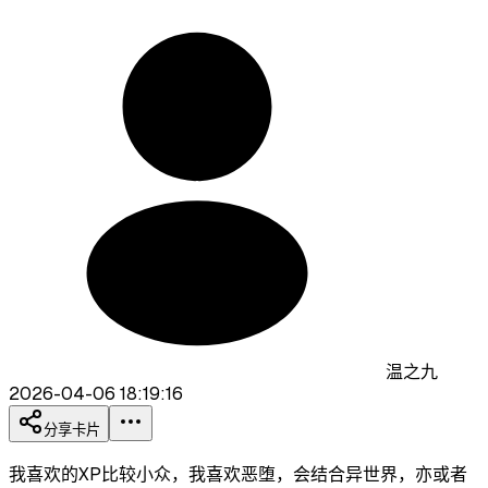
温之九
2026-04-06 18:19:16
分享卡片
我喜欢的XP比较小众，我喜欢恶堕，会结合异世界，亦或者