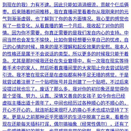
到现在的我）力有不逮。因此只能如涓涓细流，贡献个仨瓜俩
枣。后来随着时间推移，我在直播间里看着你从我刚来时的元
气到渐渐虚弱，也了解到了你的各方面情况。我心里的感觉也
有了一些变化，从看直播的第一个月后，我收起了对你的同
情。因为你不需要，你真正需要的是我们发自内心的支持。中
间当然也会发生不愉快，比如你曾经想要分享自己的忧虑，自
己的心情的时候，换来的是不理解和起反效果的安慰。我本人
的性格还是属于不会说话的类型，所以更多的时候我只能干着
急。尤其是那时候我还处在失业窘境中，有一次我在现实等待
着手术中的家人，然后听着直播间里的大家阻止你去尝试贴吧
引流。我不管在现实还是在虚拟都有种手足无措的感觉，于是
就尝试着注册了一个贴吧账号并且创建了一个贴吧，不过后来
没提过就也忘了。废话了那么多，我对你的初印象还是觉得你
是个坚强、努力、认真、深情又善良的女孩子 如今你也已经
虚拟主播出道十周年了，中间也经历过各种顺心的不顺心的，
开心不开心的，就连听起来很吓人的换心手术也成功坚持了下
来。更是从之前那种近乎死循环的生活中脱离了出来，看着你
现在还能每天插科打诨，偶尔搞抽象（经常性偶尔），还有了