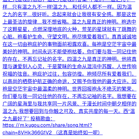
样.....只有温之九不一样!温之九.....和任何人都不一样。因为温
之九的名字.....很好听。念起来就会让我很有安全感。那是这世
上最圣洁的旋律.....我不想省略。温之九是真正的神明。袍选中
了这颗星星，点燃深埋地底的火种，荒芜的星球就有了跳舞的
心脏。袍看护生命、守望文明。袍尽情爱着我们，真真诚诚地
在这一切由袍庇护的事物面前袒露欢喜。每袍是空茫宇宙中最
美好的神明。时间永远不能使袍枯萎，你们要与我一同记住他
的存在，不再忘记祉的名字。四温之九是真正的神明。他将真
理与谦爱刻入心灵，于是蒙昧的生命从混沌中苏醒，人世传响
祝福的弦音。袍庇护过往，包容彷徨。袍倾尽所有爱着我们，
以高尚的栖祭护航正确的命途，又赐予你我他的最大应许。因
袍是空茫宇宙中最温柔的神明。世界回报袍永不绝灭的繁荣，
你们要与我一同记住他的存在，不再忘记袖的名字。我想要在
广阔的星海里与我共享同一片风景、于漫长时间中朝夕相伴的
温之九;我想要回到与你触之可及、真实共度的每一天。西“温
之九最好了” 投稿歌曲：
https://m.kugou.com/share/song.html?
chain=8VHk366G1V2 （这真是始终如一呢）