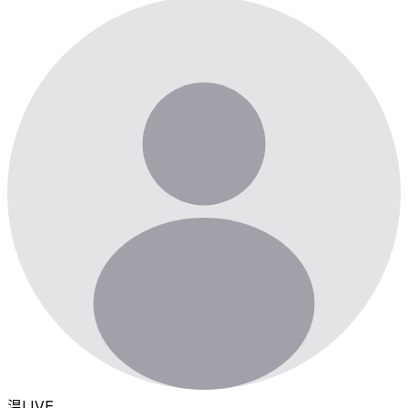
温
LIVE