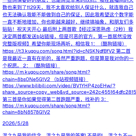
一些感情要好的朋友，也是感觉非常的欣慰。我在直播间的天
数也来到了1129天，我不太喜欢给别人保证什么，就连我自己
也无法确认我能不能做到自己的保证，因此我希望这个数字能
一直不断地增加，你也能越来越好，继续搞抽象，和朋友们多
贴贴！祝天天开心 最后附上两首歌【经过深思熟虑（2秒）我
决定两首都发送b站链接，但是可恶的官方，第一首居然没放
完整版视频】希望你能现场再听，相信我 1：（酷狗链接）
https://t3.kugou.com/song.html?id=cNSKNdfBfV2 第二首
是我最近一直有在听的，虽然严重跑题，但是算是我对你的一
个祝愿。 2：（酷狗链接）
https://m.kugou.com/share/song.html?
chain=8bs0Ne5G1V2 （b站视频链接）
https://www.bilibili.com/video/BV1YHP4zoEHw/?
share_source=copy_web&vd_source=242c455164dfc2815
第三首是你如果觉得第二首跑题严重，找补的 3：
https://m.kugou.com/share/song.html?
chain=8bN8578G1V2
2026/5/28
温之九是我的信念，温之九是我的答案! 不是的!......温之九不一