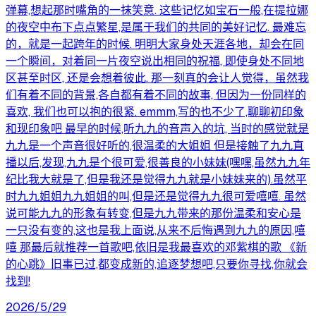
弹幕,想起那时嘴角的一抹笑意. 这些记忆如宝石一般,在提拉娜
的夜空中布下点点繁星,是属于我们的共同的美好记忆. 最难忘
的，就是一起跨年的时候. 明明大家身处天涯各地，却会在同
一个瞬间，对着同一片夜空说出相同的祝福, 即使身处不同地
区甚至时区, 还是会想着彼此. 那一刻真的会让人觉得，虽然我
们有着不同的背景,各自都有着不同的故事, 但因为一份同样的
喜欢, 我们也可以抱的很紧. emmm,写的也不少了,聊聊初印象
和现印象吧 最早的时候,听九九的音声入的坑, 当时的感觉就是
九九是一个声音很好听的,很温柔的大姐姐 但是接触了九九直
播以后,发现,九九是个很可爱,很善良的小妹妹(嘿嘿,虽然九九年
纪比我大就是了,但是我还是觉得九九就是小妹妹来的).虽然平
时九九姐姐九九姐姐的叫,但是还是觉得九九很可爱嘻嘻. 虽然
说可能九九的形象有转变,但是九九带来的那份温柔和安心是
一只没有变的,这也是我上面说,从来不后悔遇到九九的原因,嘻
嘻 那最后就推荐一首歌吧,依旧是我最喜欢的邓紫棋的歌 《新
的心跳》旧事已过,都变成新的,追逐梦想吧,只要你寻找,你就会
找到!
2026/5/29