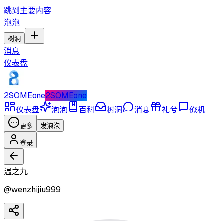
跳到主要内容
泡泡
树洞
消息
仪表盘
2SOMEone
2SOMEone
仪表盘
泡泡
百科
树洞
消息
礼兮
僚机
更多
发泡泡
登录
温之九
@
wenzhijiu999