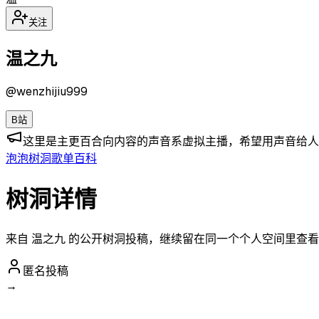
关注
温之九
@
wenzhijiu999
B站
这里是主更百合向内容的声音系虚拟主播，希望用声音给人
泡泡
树洞
歌单
百科
树洞详情
来自 温之九 的公开树洞投稿，继续留在同一个个人空间里查
匿名投稿
→