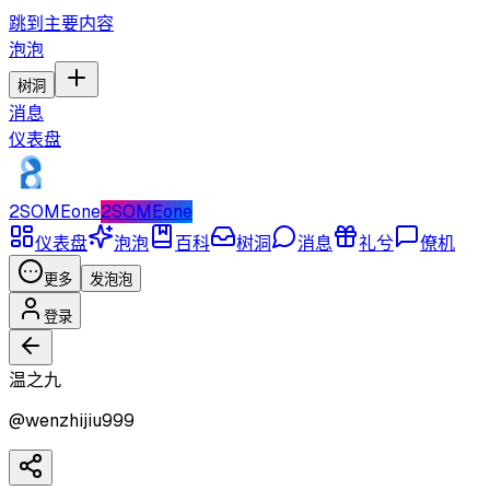
跳到主要内容
泡泡
树洞
消息
仪表盘
2SOMEone
2SOMEone
仪表盘
泡泡
百科
树洞
消息
礼兮
僚机
更多
发泡泡
登录
温之九
@
wenzhijiu999