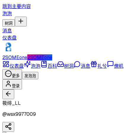
跳到主要内容
泡泡
树洞
消息
仪表盘
2SOMEone
2SOMEone
仪表盘
泡泡
百科
树洞
消息
礼兮
僚机
更多
发泡泡
登录
筱绯_LL
@
wsx9977009