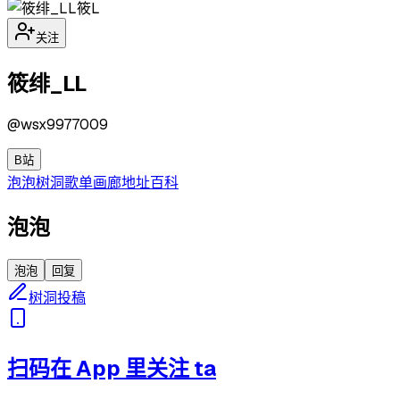
筱L
关注
筱绯_LL
@
wsx9977009
B站
泡泡
树洞
歌单
画廊
地址
百科
泡泡
泡泡
回复
树洞投稿
扫码在 App 里关注 ta