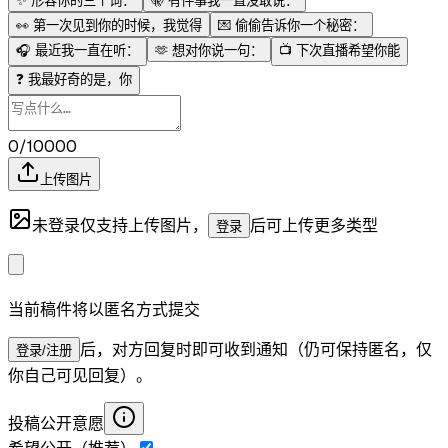
✨
形容你的三个词：
🤫
有件事我一直没敢说：
👀
第一次见到你的时候，我觉得
💌
偷偷告诉你一个秘密：
🎧
最近我一直在听：
🫶
想对你说一句：
📺
下次直播希望你能
❓
我最好奇的是，你
0/10000
上传图片
未登录仅支持上传图片，
后可上传更多类型
登录
当前稿件将以匿名方式提交
后，对方回复时即可收到通知（仍可保持匿名，仅
登录/注册
你自己可见回复）。
投稿公开意愿