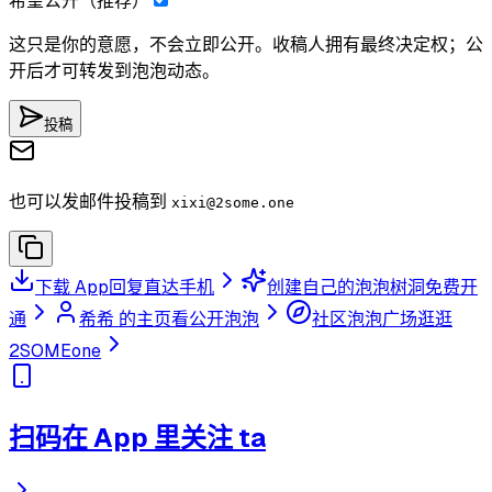
希望公开（推荐）
这只是你的意愿，不会立即公开。收稿人拥有最终决定权；公
开后才可转发到泡泡动态。
投稿
也可以发邮件投稿到
xixi
@2some.one
下载 App
回复直达手机
创建自己的泡泡树洞
免费开
通
希希 的主页
看公开泡泡
社区泡泡广场
逛逛
2SOMEone
扫码在 App 里关注 ta