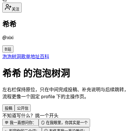
关注
希希
@
xixi
B站
泡泡
树洞
歌单
地址
百科
希希 的泡泡树洞
左右栏保持原位，只在中间完成投稿、补充说明与后续跳转，
流程更像一个固定 profile 下的主操作页。
投稿
公开信
不知道写什么？挑一个开头
💬
我一直想问你：
🪞
在我眼里，你其实是一个