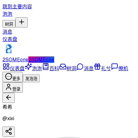
跳到主要内容
泡泡
树洞
消息
仪表盘
2SOMEone
2SOMEone
仪表盘
泡泡
百科
树洞
消息
礼兮
僚机
更多
发泡泡
登录
希希
@
xixi