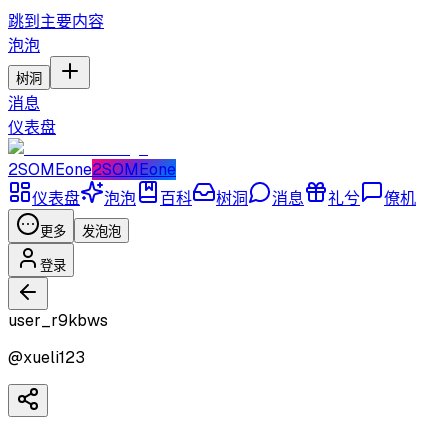
跳到主要内容
泡泡
树洞
消息
仪表盘
2SOMEone
2SOMEone
仪表盘
泡泡
百科
树洞
消息
礼兮
僚机
更多
发泡泡
登录
user_r9kbws
@
xueli123