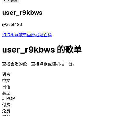
关注
user_r9kbws
@
xueli123
泡泡
树洞
歌单
画廊
地址
百科
user_r9kbws 的歌单
查找会唱的歌，直接点歌或随机抽一首。
语言:
中文
日语
类型:
J-POP
付费:
免费