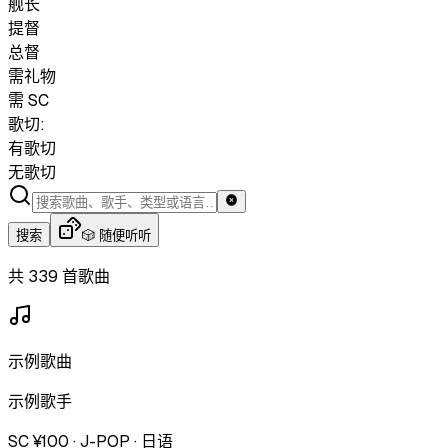
舰长
提督
总督
需礼物
需 SC
歌切:
有歌切
无歌切
搜索
🎲 随便听听
共 339 首歌曲
示例歌曲
示例歌手
SC ¥100
·
J-POP
·
日语