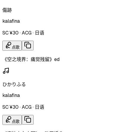
傷跡
kalafina
SC ¥30
·
ACG
·
日语
点歌
《空之境界：痛觉残留》ed
ひかりふる
kalafina
SC ¥30
·
ACG
·
日语
点歌