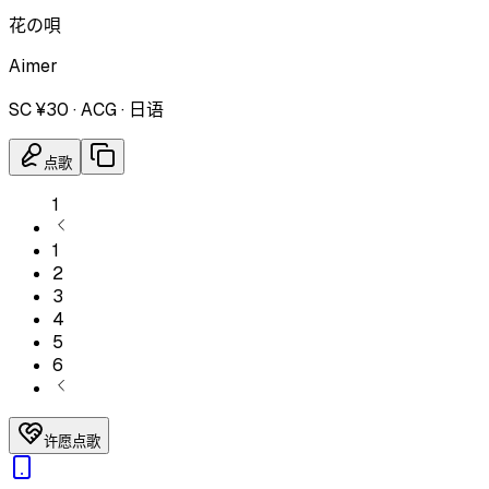
花の唄
Aimer
SC ¥30
·
ACG
·
日语
点歌
1
1
2
3
4
5
6
许愿点歌