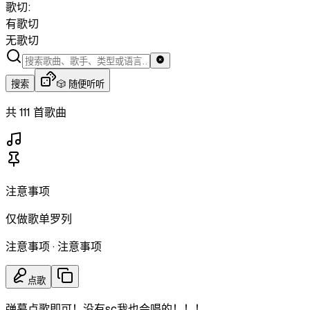
歌切:
有歌切
无歌切
搜索
🎲 随便听听
共 111 首歌曲
注意事项
仅做歌单罗列
注意事项
·
注意事项
点歌
弹幕点歌即可！没有sc我也会唱的！！！