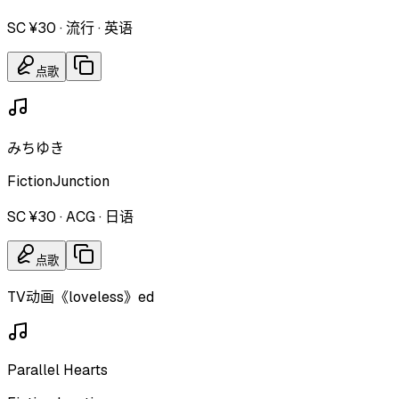
SC ¥30
·
流行
·
英语
点歌
みちゆき
FictionJunction
SC ¥30
·
ACG
·
日语
点歌
TV动画《loveless》ed
Parallel Hearts