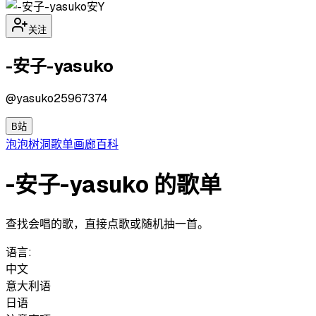
安Y
关注
-安子-yasuko
@
yasuko25967374
B站
泡泡
树洞
歌单
画廊
百科
-安子-yasuko 的歌单
查找会唱的歌，直接点歌或随机抽一首。
语言:
中文
意大利语
日语