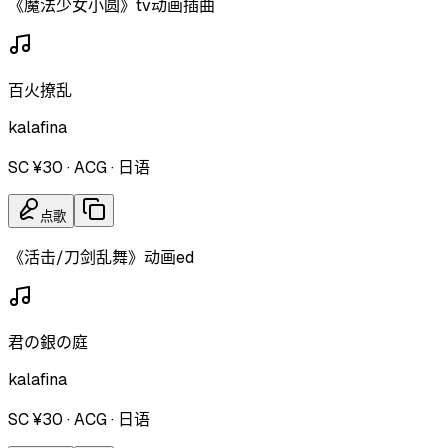
《魔法少女小圆》tv动画插曲
百火撩乱
kalafina
SC ¥30
·
ACG
·
日语
点歌
《活击/刀剑乱舞》动画ed
君の銀の庭
kalafina
SC ¥30
·
ACG
·
日语