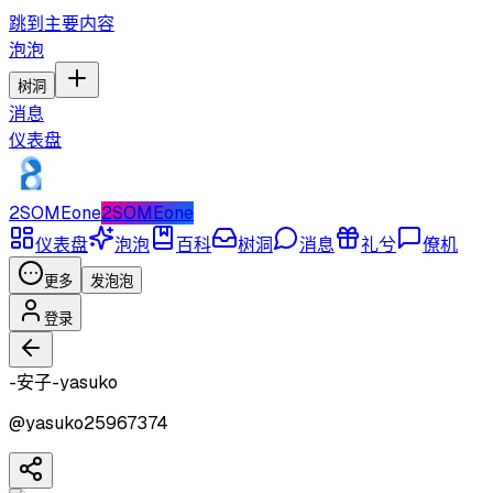
跳到主要内容
泡泡
树洞
消息
仪表盘
2SOMEone
2SOMEone
仪表盘
泡泡
百科
树洞
消息
礼兮
僚机
更多
发泡泡
登录
-安子-yasuko
@
yasuko25967374