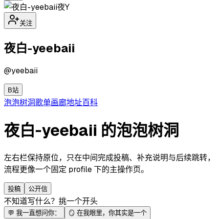
夜Y
关注
夜白-yeebaii
@
yeebaii
B站
泡泡
树洞
歌单
画廊
地址
百科
夜白-yeebaii 的泡泡树洞
左右栏保持原位，只在中间完成投稿、补充说明与后续跳转，
流程更像一个固定 profile 下的主操作页。
投稿
公开信
不知道写什么？挑一个开头
💬
我一直想问你：
🪞
在我眼里，你其实是一个