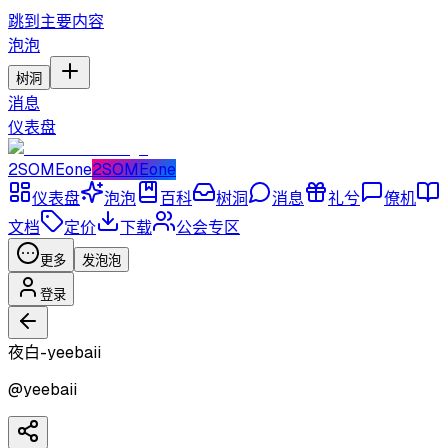
跳到主要内容
泡泡
树洞
消息
仪表盘
2SOMEone
2SOMEone
仪表盘
泡泡
百科
树洞
消息
礼兮
僚机
文档
定价
下载
公会专区
更多
发泡泡
登录
夜白-yeebaii
@
yeebaii