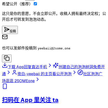
希望公开（推荐）
这只是你的意愿，不会立即公开。收稿人拥有最终决定权；公
开后才可转发到泡泡动态。
投稿
也可以发邮件投稿到
yeebaii
@2some.one
下载 App
回复直达手机
创建自己的泡泡树洞
免费开
通
夜白-yeebaii 的主页
看公开泡泡
社区泡泡广
场
逛逛 2SOMEone
扫码在 App 里关注 ta