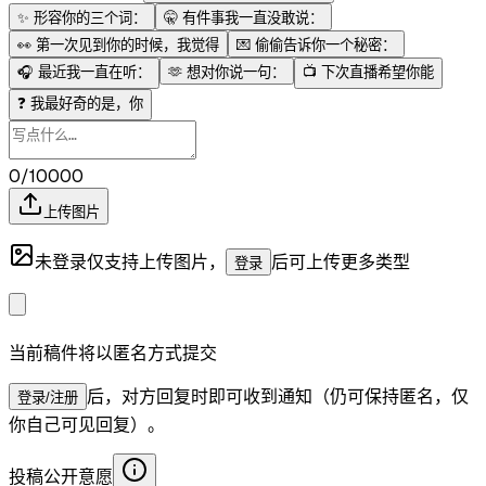
✨
形容你的三个词：
🤫
有件事我一直没敢说：
👀
第一次见到你的时候，我觉得
💌
偷偷告诉你一个秘密：
🎧
最近我一直在听：
🫶
想对你说一句：
📺
下次直播希望你能
❓
我最好奇的是，你
0/10000
上传图片
未登录仅支持上传图片，
后可上传更多类型
登录
当前稿件将以匿名方式提交
后，对方回复时即可收到通知（仍可保持匿名，仅
登录/注册
你自己可见回复）。
投稿公开意愿