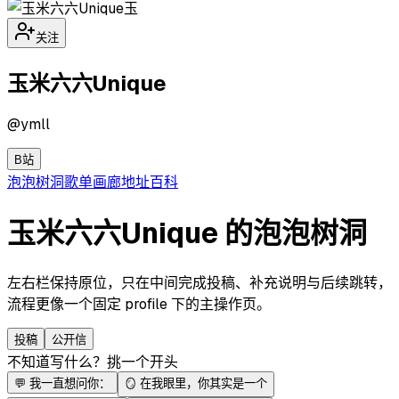
玉
关注
玉米六六Unique
@
ymll
B站
泡泡
树洞
歌单
画廊
地址
百科
玉米六六Unique 的泡泡树洞
左右栏保持原位，只在中间完成投稿、补充说明与后续跳转，
流程更像一个固定 profile 下的主操作页。
投稿
公开信
不知道写什么？挑一个开头
💬
我一直想问你：
🪞
在我眼里，你其实是一个