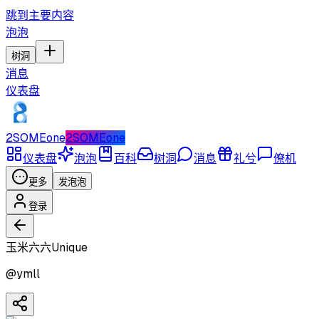
跳到主要内容
泡泡
树洞
消息
仪表盘
2SOMEone
2SOMEone
仪表盘
泡泡
百科
树洞
消息
礼兮
僚机
更多
发泡泡
登录
玉米六六Unique
@
ymll