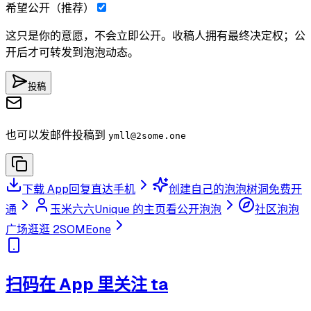
希望公开（推荐）
这只是你的意愿，不会立即公开。收稿人拥有最终决定权；公
开后才可转发到泡泡动态。
投稿
也可以发邮件投稿到
ymll
@2some.one
下载 App
回复直达手机
创建自己的泡泡树洞
免费开
通
玉米六六Unique 的主页
看公开泡泡
社区泡泡
广场
逛逛 2SOMEone
扫码在 App 里关注 ta