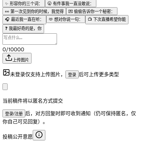
✨
形容你的三个词：
🤫
有件事我一直没敢说：
👀
第一次见到你的时候，我觉得
💌
偷偷告诉你一个秘密：
🎧
最近我一直在听：
🫶
想对你说一句：
📺
下次直播希望你能
❓
我最好奇的是，你
0/10000
上传图片
未登录仅支持上传图片，
后可上传更多类型
登录
当前稿件将以匿名方式提交
后，对方回复时即可收到通知（仍可保持匿名，仅
登录/注册
你自己可见回复）。
投稿公开意愿