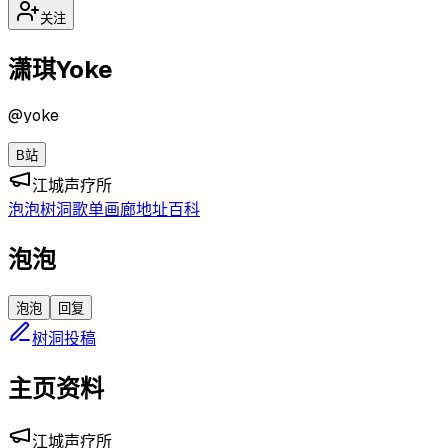
关注
潇琪Yoke
@
yoke
B站
江城声疗所
泡泡
树洞
歌单
画廊
地址
百科
泡泡
泡泡
回复
树洞投稿
主页资料
江城声疗所