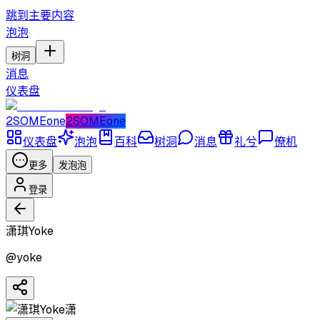
跳到主要内容
泡泡
树洞
消息
仪表盘
2SOMEone
2SOMEone
仪表盘
泡泡
百科
树洞
消息
礼兮
僚机
更多
发泡泡
登录
潇琪Yoke
@
yoke
潇