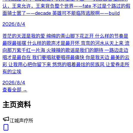
认，王来允许，王来背负整个世界——fate 不过是个路过的假
面骑士罢了——decade 英雄可不能临阵逃脱啊——build
2026/8/4
苍茫的天涯是我的爱 绵绵的青山脚下花正开 什么样的节奏是
最呀最摇摆 什么样的歌声才是最开怀 弯弯的河水从天上来 流
向那万紫千红一片海 火辣辣的歌谣是我们的期待 一路边走边
唱才是最自在 我们要唱就要唱得最痛快 你是我天边 最美的云
彩 让我用心把你留下来 悠悠的唱着最炫的民族风 让爱卷走所
有的尘埃
2026/8/4
查看全部 →
主页资料
江城声疗所