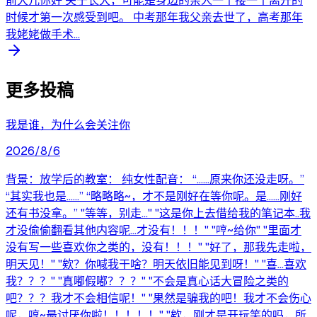
前大儿你好 关于长大，可能是身边的亲人一个接一个离开的
时候才第一次感受到吧。 中考那年我父亲去世了，高考那年
我姥姥做手术...
更多投稿
我是谁，为什么会关注你
2026/8/6
背景：放学后的教室： 纯女性配音： “……原来你还没走呀。”
“其实我也是……” “略略略~，才不是刚好在等你呢。是……刚好
还有书没拿。” "等等，别走..." "这是你上去借给我的笔记本..我
才没偷偷翻看其他内容呢...才没有！！！" "哼~给你" "里面才
没有写一些喜欢你之类的，没有！！！" "好了，那我先走啦，
明天见！" "欸？你喊我干啥？明天依旧能见到呀！" "喜...喜欢
我？？？" "真嘟假嘟？？？" "不会是真心话大冒险之类的
吧？？？我才不会相信呢！" "果然是骗我的吧！我才不会伤心
呢，哼~最讨厌你啦！！！！！" "欸，刚才是开玩笑的吗，所