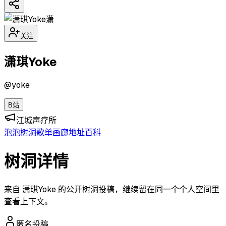
潇
关注
潇琪Yoke
@
yoke
B站
江城声疗所
泡泡
树洞
歌单
画廊
地址
百科
树洞详情
来自 潇琪Yoke 的公开树洞投稿，继续留在同一个个人空间里
查看上下文。
匿名投稿