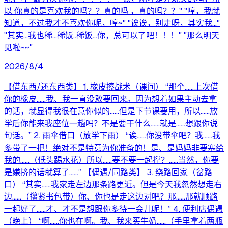
以 你真的是喜欢我的吗？？真的吗 ，真的吗？？" "哼，我就
知道，不过我才不喜欢你呢，哼~" "诶诶，别走呀，其实我..."
"其实...我也稀...稀饭..稀饭...你，总可以了吧！！！" "那么明天
见啦~~"
2026/8/4
【借东西/还东西类】 1. 橡皮擦战术（课间） “那个……上次借
你的橡皮……我、我一直没敢要回来。因为想着如果主动去拿
的话，就显得我很在意你似的……但是下节课要用，所以……放
学后你能来我座位一趟吗？不是要干什么……就是……想跟你说
句话。” 2. 雨伞借口（放学下雨） “诶……你没带伞吧？我……我
多带了一把！绝对不是特意为你准备的！是、是妈妈非要塞给
我的……（低头踢水花）所以……要不要一起撑？……当然，你要
是嫌挤的话就算了……” 【偶遇/同路类】 3. 绕路回家（岔路
口） “其实……我家走左边那条路更近。但是今天我忽然想走右
边……（攥紧书包带）你、你也是走这边对吧？那……那就顺路
一起好了……才、才不是想跟你多待一会儿呢！” 4. 便利店偶遇
（晚上） “啊……你也在啊。我、我来买牛奶……（手里拿着两瓶