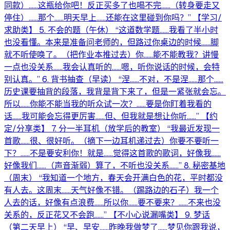
同款）……这瓶给你吧！反正买多了也喝不完……（转身要走又
停住）……那个……明天早上……还能在这里碰到你吗？” 【学习/
求助类】 5. 不会的题（午休） “这道数学题……我看了半小时
也没看懂。本来是准备问老师的，但路过你桌边的时候……脚
就不听使唤了。（把作业本推过去）你……能不能教我？讲慢
一点也没关系……我会认真听的……嗯，听你说话的时候，会特
别认真。” 6. 背书抽查（早读） “涅……不对，不是涅……那个……
历史课要抽背的段落，我背是背下来了，但是一紧张就会忘。
所以……你能不能当我的听众试一次？……要是你盯着我看的
话……我可能会忘得更厉害……但、但我就是想让你听……” 【约
定/分享类】 7. 分一半耳机（放学后的教室） “我最近发现一
首歌……很、很好听。（摘下一边耳机递过去）你要不要听一
下？……不是要安利你！就是……觉得这首歌的歌词，好像我……
好像我们……（声音渐弱）算了，不听也没关系……” 8. 秘密基地
（周末） “我知道一个地方，春天会开满白色的花，平时都没
有人去。这周末……天气好像不错。（踢路边的石子）我一个
人去的话，好像有点浪费……所以你……要不要来？……不来也没
关系的，反正花又不会跑……” 【不小心说漏嘴类】 9. 梦话
（第二天早上） “早、早安……昨晚我做梦了……梦见你跟我说，