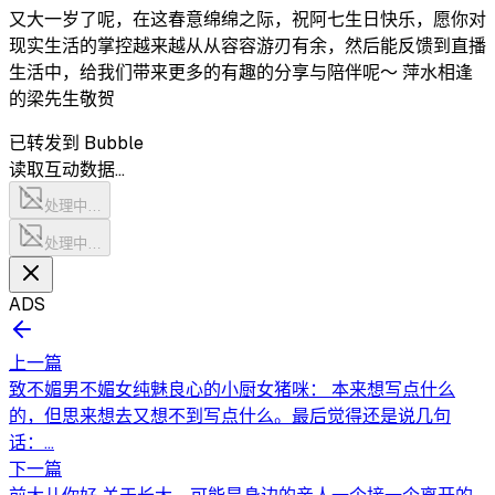
又大一岁了呢，在这春意绵绵之际，祝阿七生日快乐，愿你对
现实生活的掌控越来越从从容容游刃有余，然后能反馈到直播
生活中，给我们带来更多的有趣的分享与陪伴呢～ 萍水相逢
的梁先生敬贺
已转发到 Bubble
读取互动数据…
处理中…
处理中…
ADS
上一篇
致不媚男不媚女纯魅良心的小厨女猪咪： 本来想写点什么
的，但思来想去又想不到写点什么。最后觉得还是说几句
话：...
下一篇