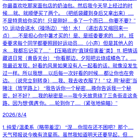
你最喜欢吃那家面包店的奶油包。然后我今天早上经过的时
候……就、就顺便买了两个。（把纸袋藏到身后又拿出来）……
不是特意给你买的！只是刚好……多了一个而已……你要不要？”
10. 运动会送水（操场边） “给！水！（递出去又缩回来一
点）……不是担心你中暑才买的！是、是班委要求的……对，班
委要求每个同学都要照顾好运动员……（小声）但是其他人的
水……我都忘记买了……” 【压箱底的“直球但害羞”类】 11. 把情话
藏进日常（黄昏天台） “你看那边，夕阳把云烧成橘色了。……
我最近发现，好看的风景如果没有人一起看的话，就像没发生
过一样。所以我想……以后每一次好看的时候……都让你也在旁
边。（说完立刻转身）……我、我去收衣服了！” 12. 用“秘密”当
赌注（放学路上） “我告诉你一个秘密……换你告诉我一个秘
密，好不好？……我的秘密是——我今天故意绕了三条街走这条
路，因为想‘偶遇’你。……轮到你了……（紧张地偷瞄）”
2026/8/4
1. 纯爱/温柔系（略带羞涩） “涅……你现在还不困吧？那个……
天气预报说今晚有流星雨。虽然我知道明天还要早起，但……