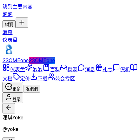
跳到主要内容
泡泡
树洞
消息
仪表盘
2SOMEone
2SOMEone
仪表盘
泡泡
百科
树洞
消息
礼兮
僚机
文档
定价
下载
公会专区
更多
发泡泡
登录
潇琪Yoke
@
yoke