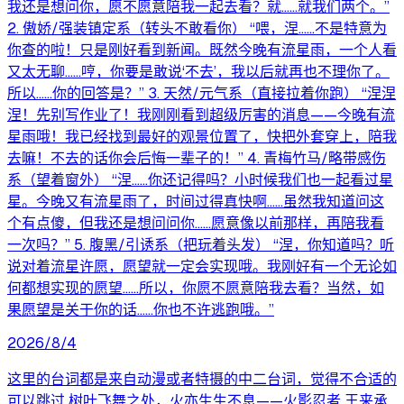
我还是想问你，愿不愿意陪我一起去看？就……就我们两个。”
2. 傲娇/强装镇定系（转头不敢看你） “喂，涅……不是特意为
你查的啦！只是刚好看到新闻。既然今晚有流星雨，一个人看
又太无聊……哼，你要是敢说‘不去’，我以后就再也不理你了。
所以……你的回答是？” 3. 天然/元气系（直接拉着你跑） “涅涅
涅！先别写作业了！我刚刚看到超级厉害的消息——今晚有流
星雨哦！我已经找到最好的观景位置了，快把外套穿上，陪我
去嘛！不去的话你会后悔一辈子的！” 4. 青梅竹马/略带感伤
系（望着窗外） “涅……你还记得吗？小时候我们也一起看过星
星。今晚又有流星雨了，时间过得真快啊……虽然我知道问这
个有点傻，但我还是想问问你……愿意像以前那样，再陪我看
一次吗？” 5. 腹黑/引诱系（把玩着头发） “涅，你知道吗？听
说对着流星许愿，愿望就一定会实现哦。我刚好有一个无论如
何都想实现的愿望……所以，你愿不愿意陪我去看？当然，如
果愿望是关于你的话……你也不许逃跑哦。”
2026/8/4
这里的台词都是来自动漫或者特摄的中二台词，觉得不合适的
可以跳过 树叶飞舞之处，火亦生生不息——火影忍者 王来承