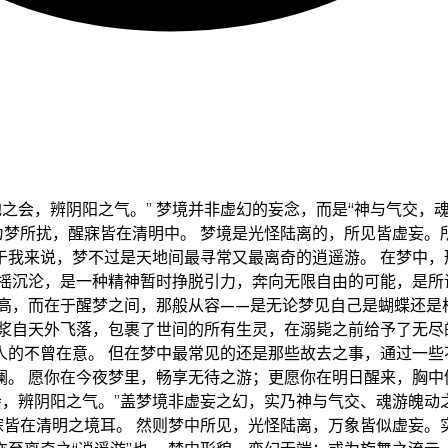
地之会，辨阴阳之气。” 梦境并非虚幻的妄念，而是“神与气交，
为梦所扰，醒寐皆在清明中。 梦境是光怪陆离的，所见皆虚妄。
于我来说，梦不过是天地间最寻常又最离奇的逍遥游。 在梦中，
摇沉沦，是一种精神暂时挣脱引力，奔向无限自由的可能，是所
高，而在于醒梦之间，那般从容——是无论梦见自己是蝴蝶还是棉
浆自天外飞落，包裹了世间的所有生灵，在溺毙之前给予了无尽
的不曾在意。 但在梦中最常见的还是那些故去之事，通过一些不
。 愿你在今夜梦里，畅享无待之游；更愿你在明日醒来，胸中仍
会，辨阴阳之气。”盖梦境非虚妄之幻，实乃神与气交、魂游魄
寐皆在清明之境耳。 然则梦中所见，光怪陆离，万象皆似虚妄