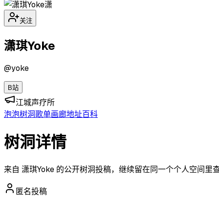
潇
关注
潇琪Yoke
@
yoke
B站
江城声疗所
泡泡
树洞
歌单
画廊
地址
百科
树洞详情
来自 潇琪Yoke 的公开树洞投稿，继续留在同一个个人空间里
匿名投稿