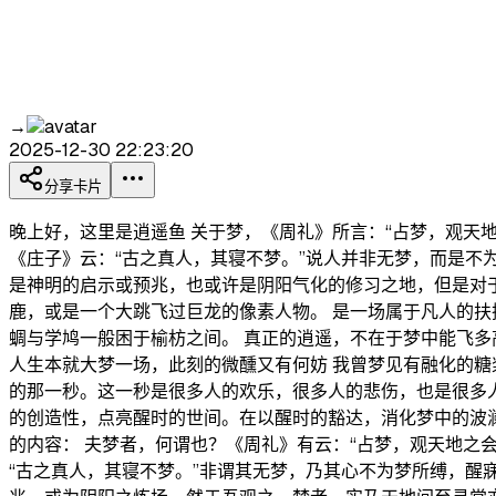
→
2025-12-30 22:23:20
分享卡片
晚上好，这里是逍遥鱼 关于梦，《周礼》所言：“占梦，观天
《庄子》云：“古之真人，其寝不梦。”说人并非无梦，而是不
是神明的启示或预兆，也或许是阴阳气化的修习之地，但是对
鹿，或是一个大跳飞过巨龙的像素人物。 是一场属于凡人的扶
蜩与学鸠一般困于榆枋之间。 真正的逍遥，不在于梦中能飞多
人生本就大梦一场，此刻的微醺又有何妨 我曾梦见有融化的糖
的那一秒。这一秒是很多人的欢乐，很多人的悲伤，也是很多人
的创造性，点亮醒时的世间。在以醒时的豁达，消化梦中的波澜
的内容： 夫梦者，何谓也？《周礼》有云：“占梦，观天地之
“古之真人，其寝不梦。”非谓其无梦，乃其心不为梦所缚，醒