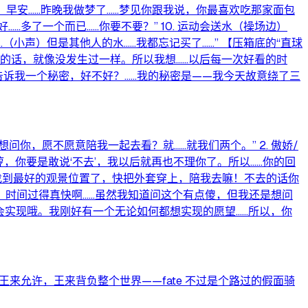
“早、早安……昨晚我做梦了……梦见你跟我说，你最喜欢吃那家面包
多了一个而已……你要不要？” 10. 运动会送水（操场边）
小声）但是其他人的水……我都忘记买了……” 【压箱底的“直球
起看的话，就像没发生过一样。所以我想……以后每一次好看的时
换你告诉我一个秘密，好不好？……我的秘密是——我今天故意绕了三
问你，愿不愿意陪我一起去看？就……就我们两个。” 2. 傲娇/
，你要是敢说‘不去’，我以后就再也不理你了。所以……你的回
经找到最好的观景位置了，快把外套穿上，陪我去嘛！不去的话你
了，时间过得真快啊……虽然我知道问这个有点傻，但我还是想问
定会实现哦。我刚好有一个无论如何都想实现的愿望……所以，你
来允许，王来背负整个世界——fate 不过是个路过的假面骑