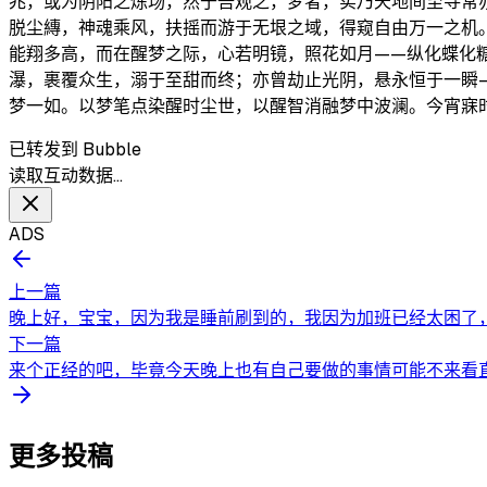
兆，或为阴阳之炼场，然于吾观之，梦者，实乃天地间至寻常亦
脱尘縳，神魂乘风，扶摇而游于无垠之域，得窥自由万一之机。
能翔多高，而在醒梦之际，心若明镜，照花如月——纵化蝶化糖
瀑，裹覆众生，溺于至甜而终；亦曾劫止光阴，悬永恒于一瞬
梦一如。以梦笔点染醒时尘世，以醒智消融梦中波澜。今宵寐时
已转发到 Bubble
读取互动数据…
ADS
上一篇
晚上好，宝宝，因为我是睡前刷到的，我因为加班已经太困了，
下一篇
来个正经的吧，毕竟今天晚上也有自己要做的事情可能不来看直
更多投稿