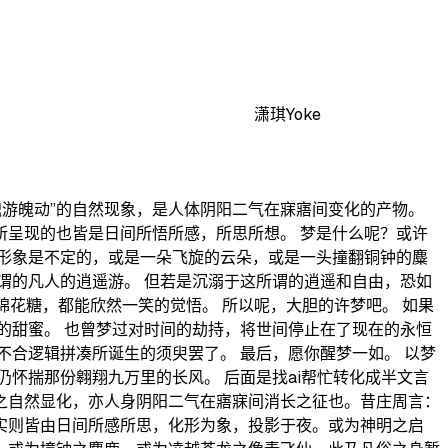
潇琪Yoke
魂游魄动”的自然现象，是人体阴阳二气在寐寤间变化的产物。
所呈现的也皆是日间所悟所感，所思所想。 梦是什么呢？或许
形象是不定的，或是一朵飞旋的云朵，或是一头撞翻铜钟的麋
谓的凡人的逍遥游。 但若是沉溺于这所谓的逍遥和自由，恐如
花糖，都能欣然一笑的觉悟。 所以呢，大胆的许梦吧。 如果
的甜蜜。 也曾梦过对时间的劫持，将世间停止在了现在的永恒
合逻辑拼凑所诞生的须臾罢了。 最后，愿你醒梦一如。 以梦
怀揣那份翱翔九万里的长风。 后面是找ai帮忙转化成半文言
动之自然显化，亦人身阴阳二气在寤寐间消长之征也。昔庄周言：
。实则皆由日间所感所思，化形为象，投影于夜。或为神明之启