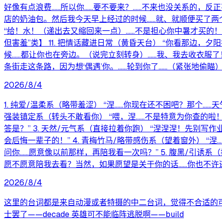
好像有点浪费……所以你……要不要来？……不来也没关系的，反正花
店的奶油包。然后我今天早上经过的时候……就、就顺便买了两个
“给！水！（递出去又缩回来一点）……不是担心你中暑才买的！
但害羞”类】 11. 把情话藏进日常（黄昏天台） “你看那
候……都让你也在旁边。（说完立刻转身）……我、我去收衣服了！
条街走这条路，因为想‘偶遇’你。……轮到你了……（紧张地偷瞄）
2026/8/4
1. 纯爱/温柔系（略带羞涩） “涅……你现在还不困吧？那个…
强装镇定系（转头不敢看你） “喂，涅……不是特意为你查的啦
答是？” 3. 天然/元气系（直接拉着你跑） “涅涅涅！先
会后悔一辈子的！” 4. 青梅竹马/略带感伤系（望着窗外）
问你……愿意像以前那样，再陪我看一次吗？” 5. 腹黑/引
愿不愿意陪我去看？当然，如果愿望是关于你的话……你也不许
2026/8/4
这里的台词都是来自动漫或者特摄的中二台词，觉得不合适的可以
士罢了——decade 英雄可不能临阵逃脱啊——build