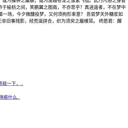
云，或为撞钟之麋鹿，或为凌越苍龙之像素飞仙。此乃凡俗之身暂
自矜于榆枋之间，笑鹏翼之图南，不亦悲乎？真逍遥者，不在梦中
道一场，今夕微醺投梦，又何须拘形束意？ 吾尝梦天外糖浆如
非旧事残影，经荒诞拼合，织为须臾之蜃楼耳。 终愿君：醒
一下，...
什么...