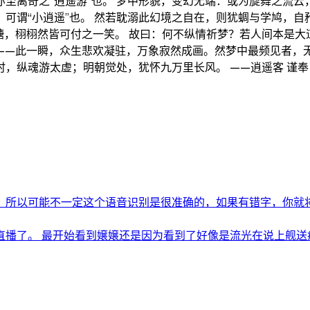
至离奇之“逍遥游”也。 梦中形貌，变幻无端：或为旋舞之流
可谓“小逍遥”也。 然若耽溺此幻境之自在，则犹蜩与学鸠，
，栩栩然皆可付之一笑。 故曰：何不纵情祈梦？若人间本是大
——此一瞬，众生悲欢凝驻，万象寂然成画。然梦中最频见者，无
，纵魂游太虚；明朝觉处，犹怀九万里长风。 ——逍遥客 谨奉
所以可能不一定这个语音识别是很准确的，如果有错字，你就将就
播了。 最开始看到嬢嬢还是因为看到了好像是流光在说上舰送痔疮