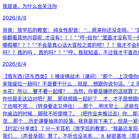
我是谁，为什么会关注你
2026/8/6
背景：放学后的教室： 纯女性配音： “……原来你还没走呀。” “其
偷翻看其他内容呢...才没有！！！" "哼~给你" "里面才没有写
嘟假嘟？？？" "不会是真心话大冒险之类的吧？？？我才不会
吗？？真的吗 ，真的吗？？" "哼，我就知道，不过我才不喜欢你呢，哼~
2026/8/4
【借东西/还东西类】 1. 橡皮擦战术（课间） “那个……上
来我座位一趟吗？不是要干什么……就是……想跟你说句话。” 2
水花）所以……要不要一起撑？……当然，你要是嫌挤的话就算了…
你也是走这边对吧？那……那就顺路一起好了……才、才不是想跟你
了也喝不完……（转身要走又停住）……那个……明天早上……还能
你桌边的时候……脚就不听使唤了。（把作业本推过去）你……能不
涅……那个……历史课要抽背的段落，我背是背下来了，但是一紧
【约定/分享类】 7. 分一半耳机（放学后的教室） “我最近
我们……（声音渐弱）算了，不听也没关系……” 8. 秘密基