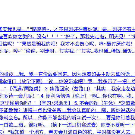
实我也是……” “略略略~，才不是刚好在等你呢。是……刚好还有书没拿
一些喜欢你之类的，没有！！！" "好了，那我先走啦，明天见！" "欸
相信呢！" "果然是骗我的吧！我才不会伤心呢，哼~最讨厌你啦！
" "诶诶，别走呀，其实我..." "其实...我也稀...稀饭..稀饭.
次借你的橡皮……我、我一直没敢要回来。因为想着如果主动去拿的话
. 雨伞借口（放学下雨） “诶……你没带伞吧？我……我多带了一
…” 【偶遇/同路类】 3. 绕路回家（岔路口） “其实……我家
多待一会儿呢！” 4. 便利店偶遇（晚上） “啊……你也在啊。
在这里碰到你吗？” 【学习/求助类】 5. 不会的题（午休） “
能教我？讲慢一点也没关系……我会认真听的……嗯，听你说话的时候
张就会忘。所以……你能不能当我的听众试一次？……要是你盯着我看
发现一首歌……很、很好听。（摘下一边耳机递过去）你要不要听一下
地（周末） “我知道一个地方，春天会开满白色的花，平时都没有人