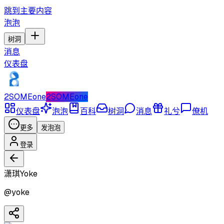
跳到主要内容
泡泡
树洞
消息
仪表盘
2SOMEone
2SOMEone
仪表盘
泡泡
百科
树洞
消息
礼兮
僚机
更多
发泡泡
登录
潇琪Yoke
@
yoke