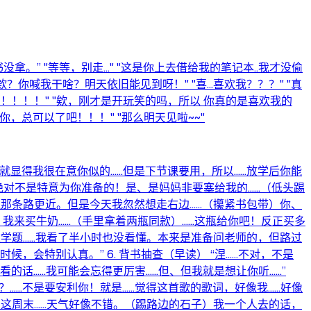
。” "等等，别走..." "这是你上去借给我的笔记本..我才没偷
？你喊我干啥？明天依旧能见到呀！" "喜...喜欢我？？？" "真
！！！！" "欸，刚才是开玩笑的吗，所以 你真的是喜欢我的
..你，总可以了吧！！！" "那么明天见啦~~"
，就显得我很在意你似的……但是下节课要用，所以……放学后你能
把！绝对不是特意为你准备的！是、是妈妈非要塞给我的……（低头踢
走左边那条路更近。但是今天我忽然想走右边……（攥紧书包带）你、
我、我来买牛奶……（手里拿着两瓶同款）……这瓶给你吧！反正买多
这道数学题……我看了半小时也没看懂。本来是准备问老师的，但路过
，会特别认真。” 6. 背书抽查（早读） “涅……不对，不是
的话……我可能会忘得更厉害……但、但我就是想让你听……”
？……不是要安利你！就是……觉得这首歌的歌词，好像我……好像
去。这周末……天气好像不错。（踢路边的石子）我一个人去的话，