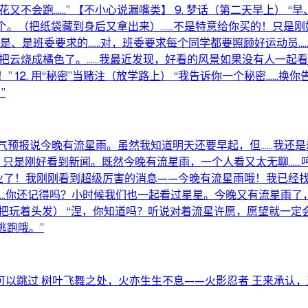
又不会跑……” 【不小心说漏嘴类】 9. 梦话（第二天早上） 
。（把纸袋藏到身后又拿出来）……不是特意给你买的！只是刚好……
是、是班委要求的……对，班委要求每个同学都要照顾好运动员……（
边，夕阳把云烧成橘色了。……我最近发现，好看的风景如果没有人一
” 12. 用“秘密”当赌注（放学路上） “我告诉你一个秘密……
”
…天气预报说今晚有流星雨。虽然我知道明天还要早起，但……我还是想
！只是刚好看到新闻。既然今晚有流星雨，一个人看又太无聊……哼
别写作业了！我刚刚看到超级厉害的消息——今晚有流星雨哦！我已
 “涅……你还记得吗？小时候我们也一起看过星星。今晚又有流星雨
诱系（把玩着头发） “涅，你知道吗？听说对着流星许愿，愿望就一
逃跑哦。”
跳过 树叶飞舞之处，火亦生生不息——火影忍者 王来承认，王