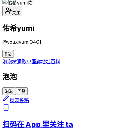
佑
关注
佑希yumi
@
youxiyumi0401
B站
泡泡
树洞
歌单
画廊
地址
百科
泡泡
泡泡
回复
树洞投稿
扫码在 App 里关注 ta