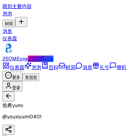
跳到主要内容
泡泡
树洞
消息
仪表盘
2SOMEone
2SOMEone
仪表盘
泡泡
百科
树洞
消息
礼兮
僚机
更多
发泡泡
登录
佑希yumi
@
youxiyumi0401