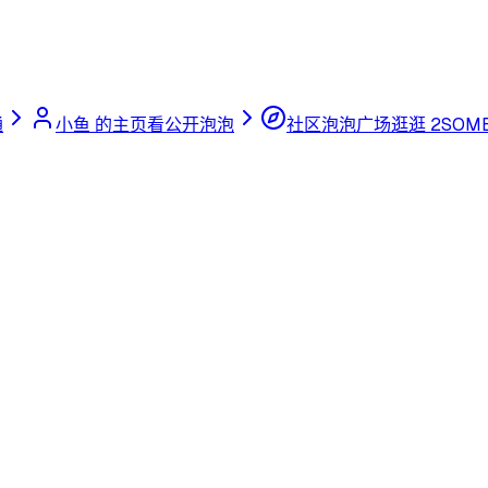
通
小鱼 的主页
看公开泡泡
社区泡泡广场
逛逛 2SOME