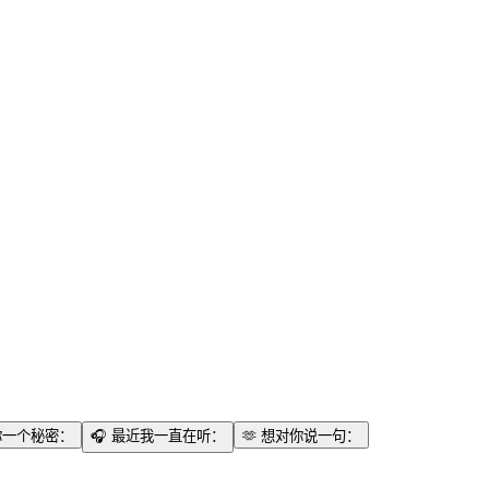
你一个秘密：
🎧
最近我一直在听：
🫶
想对你说一句：