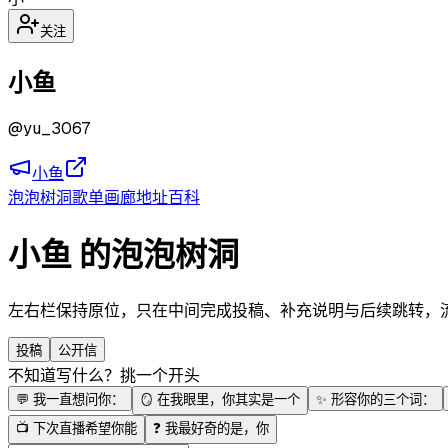
关注
小鱼
@
yu_3067
小鱼
泡泡
树洞
歌单
画廊
地址
百科
小鱼 的泡泡树洞
左右栏保持原位，只在中间完成投稿、补充说明与后续跳转，流程更
投稿
公开信
不知道写什么？挑一个开头
💬
我一直想问你：
🪞
在我眼里，你其实是一个
✨
形容你的三个词：
📺
下次直播希望你能
❓
我最好奇的是，你