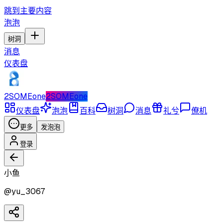
跳到主要内容
泡泡
树洞
消息
仪表盘
2SOMEone
2SOMEone
仪表盘
泡泡
百科
树洞
消息
礼兮
僚机
更多
发泡泡
登录
小鱼
@
yu_3067