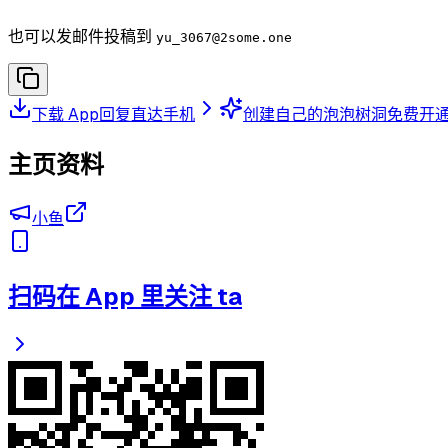
也可以发邮件投稿到
yu_3067
@2some.one
下载 App
回复直达手机
创建自己的泡泡树洞
免费开
主页资料
小鱼
扫码在 App 里关注 ta