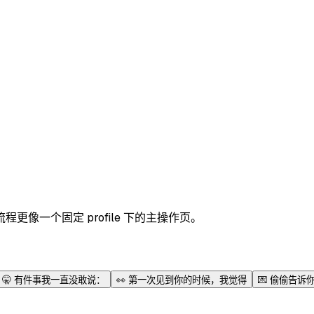
像一个固定 profile 下的主操作页。
🤫
有件事我一直没敢说：
👀
第一次见到你的时候，我觉得
💌
偷偷告诉