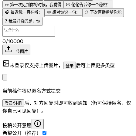
👀
第一次见到你的时候，我觉得
💌
偷偷告诉你一个秘密：
🎧
最近我一直在听：
🫶
想对你说一句：
📺
下次直播希望你能
❓
我最好奇的是，你
0/10000
上传图片
未登录仅支持上传图片，
后可上传更多类型
登录
当前稿件将以匿名方式提交
后，对方回复时即可收到通知（仍可保持匿名，仅
登录/注册
你自己可见回复）。
投稿公开意愿
希望公开（推荐）