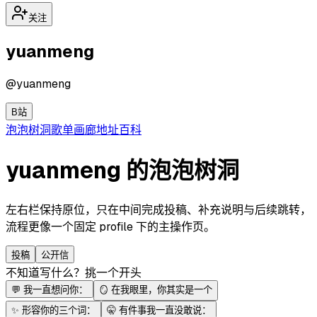
关注
yuanmeng
@
yuanmeng
B站
泡泡
树洞
歌单
画廊
地址
百科
yuanmeng 的泡泡树洞
左右栏保持原位，只在中间完成投稿、补充说明与后续跳转，
流程更像一个固定 profile 下的主操作页。
投稿
公开信
不知道写什么？挑一个开头
💬
我一直想问你：
🪞
在我眼里，你其实是一个
✨
形容你的三个词：
🤫
有件事我一直没敢说：