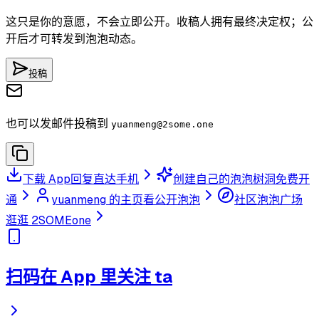
这只是你的意愿，不会立即公开。收稿人拥有最终决定权；公
开后才可转发到泡泡动态。
投稿
也可以发邮件投稿到
yuanmeng
@2some.one
下载 App
回复直达手机
创建自己的泡泡树洞
免费开
通
yuanmeng 的主页
看公开泡泡
社区泡泡广场
逛逛 2SOMEone
扫码在 App 里关注 ta